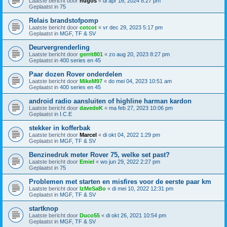
Laatste bericht door
hugos
«
di apr 16, 2024 8:27 pm
Geplaatst in
75
Relais brandstofpomp
Laatste bericht door
cotcot
«
vr dec 29, 2023 5:17 pm
Geplaatst in
MGF, TF & SV
Deurvergrenderling
Laatste bericht door
gerrit801
«
zo aug 20, 2023 8:27 pm
Geplaatst in
400 series en 45
Paar dozen Rover onderdelen
Laatste bericht door
MikeM97
«
do mei 04, 2023 10:51 am
Geplaatst in
400 series en 45
android radio aansluiten of highline harman kardon
Laatste bericht door
davedeK
«
ma feb 27, 2023 10:06 pm
Geplaatst in
I.C.E
stekker in kofferbak
Laatste bericht door
Marcel
«
di okt 04, 2022 1:29 pm
Geplaatst in
MGF, TF & SV
Benzinedruk meter Rover 75, welke set past?
Laatste bericht door
Emiel
«
wo jun 29, 2022 2:27 pm
Geplaatst in
75
Problemen met starten en misfires voor de eerste paar km
Laatste bericht door
IzMeSaBo
«
di mei 10, 2022 12:31 pm
Geplaatst in
MGF, TF & SV
startknop
Laatste bericht door
Duco55
«
di okt 26, 2021 10:54 pm
Geplaatst in
MGF, TF & SV