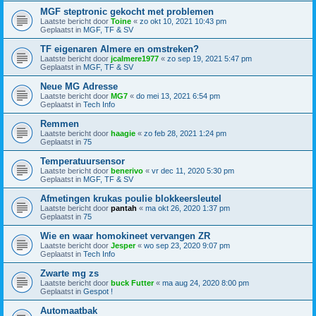
MGF steptronic gekocht met problemen
Laatste bericht door
Toine
«
zo okt 10, 2021 10:43 pm
Geplaatst in
MGF, TF & SV
TF eigenaren Almere en omstreken?
Laatste bericht door
jcalmere1977
«
zo sep 19, 2021 5:47 pm
Geplaatst in
MGF, TF & SV
Neue MG Adresse
Laatste bericht door
MG7
«
do mei 13, 2021 6:54 pm
Geplaatst in
Tech Info
Remmen
Laatste bericht door
haagie
«
zo feb 28, 2021 1:24 pm
Geplaatst in
75
Temperatuursensor
Laatste bericht door
benerivo
«
vr dec 11, 2020 5:30 pm
Geplaatst in
MGF, TF & SV
Afmetingen krukas poulie blokkeersleutel
Laatste bericht door
pantah
«
ma okt 26, 2020 1:37 pm
Geplaatst in
75
Wie en waar homokineet vervangen ZR
Laatste bericht door
Jesper
«
wo sep 23, 2020 9:07 pm
Geplaatst in
Tech Info
Zwarte mg zs
Laatste bericht door
buck Futter
«
ma aug 24, 2020 8:00 pm
Geplaatst in
Gespot !
Automaatbak