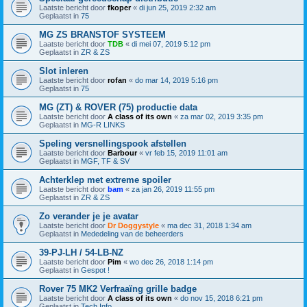
Laatste bericht door
fkoper
«
di jun 25, 2019 2:32 am
Geplaatst in
75
MG ZS BRANSTOF SYSTEEM
Laatste bericht door
TDB
«
di mei 07, 2019 5:12 pm
Geplaatst in
ZR & ZS
Slot inleren
Laatste bericht door
rofan
«
do mar 14, 2019 5:16 pm
Geplaatst in
75
MG (ZT) & ROVER (75) productie data
Laatste bericht door
A class of its own
«
za mar 02, 2019 3:35 pm
Geplaatst in
MG-R LINKS
Speling versnellingspook afstellen
Laatste bericht door
Barbour
«
vr feb 15, 2019 11:01 am
Geplaatst in
MGF, TF & SV
Achterklep met extreme spoiler
Laatste bericht door
bam
«
za jan 26, 2019 11:55 pm
Geplaatst in
ZR & ZS
Zo verander je je avatar
Laatste bericht door
Dr Doggystyle
«
ma dec 31, 2018 1:34 am
Geplaatst in
Mededeling van de beheerders
39-PJ-LH / 54-LB-NZ
Laatste bericht door
Pim
«
wo dec 26, 2018 1:14 pm
Geplaatst in
Gespot !
Rover 75 MK2 Verfraaïng grille badge
Laatste bericht door
A class of its own
«
do nov 15, 2018 6:21 pm
Geplaatst in
Tech Info