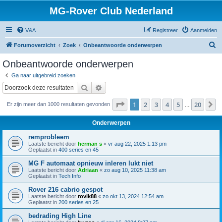
MG-Rover Club Nederland
V&A
Registreer
Aanmelden
Z
Forumoverzicht
Zoek
Onbeantwoorde onderwerpen
o
Onbeantwoorde onderwerpen
e
Ga naar uitgebreid zoeken
k
Zoek
Uitgebreid zoeken
Pagina
1
van
20
1
2
3
4
5
20
V
Er zijn meer dan 1000 resultaten gevonden
…
Onderwerpen
remprobleem
Laatste bericht door
herman s
«
vr aug 22, 2025 1:13 pm
Geplaatst in
400 series en 45
MG F automaat opnieuw inleren lukt niet
Laatste bericht door
Adriaan
«
zo aug 10, 2025 11:38 am
Geplaatst in
Tech Info
Rover 216 cabrio gespot
Laatste bericht door
rovik88
«
zo okt 13, 2024 12:54 am
Geplaatst in
200 series en 25
bedrading High Line