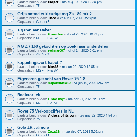
Laatste bericht door
fkoper
«
ma aug 10, 2020 12:30 pm
Geplaatst in
75
Grijs antraciet kleurige mg Zs 180 mk 2
Laatste bericht door
Theo
«
vr aug 07, 2020 3:28 pm
Geplaatst in
Gespot !
sigaren aansteker
Laatste bericht door
Greenfun
«
do jul 23, 2020 10:21 pm
Geplaatst in
MGF, TF & SV
MG ZR 160 gekocht en op zoek naar onderdelen
Laatste bericht door
redmar007
«
di jul 14, 2020 3:01 pm
Geplaatst in
ZR & ZS
koppelingsvork kapot ?
Laatste bericht door
kips65
«
ma jun 29, 2020 12:05 pm
Geplaatst in
MGF, TF & SV
Eigenaren gezocht van Rover 75 1.8
Laatste bericht door
supervinnie40
«
vr jun 19, 2020 5:57 pm
Geplaatst in
75
Radiator lek
Laatste bericht door
Onno mgf
«
ma apr 27, 2020 9:10 pm
Geplaatst in
MGF, TF & SV
Rover 75 Verkoopcijfers in NL
Laatste bericht door
A class of its own
«
zo mar 22, 2020 4:54 pm
Geplaatst in
75
Gele ZR.. almere
Laatste bericht door
Zaza81rh
«
za dec 07, 2019 5:32 pm
Geplaatst in
Gespot !