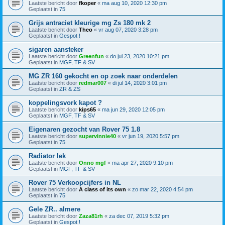
Laatste bericht door
fkoper
«
ma aug 10, 2020 12:30 pm
Geplaatst in
75
Grijs antraciet kleurige mg Zs 180 mk 2
Laatste bericht door
Theo
«
vr aug 07, 2020 3:28 pm
Geplaatst in
Gespot !
sigaren aansteker
Laatste bericht door
Greenfun
«
do jul 23, 2020 10:21 pm
Geplaatst in
MGF, TF & SV
MG ZR 160 gekocht en op zoek naar onderdelen
Laatste bericht door
redmar007
«
di jul 14, 2020 3:01 pm
Geplaatst in
ZR & ZS
koppelingsvork kapot ?
Laatste bericht door
kips65
«
ma jun 29, 2020 12:05 pm
Geplaatst in
MGF, TF & SV
Eigenaren gezocht van Rover 75 1.8
Laatste bericht door
supervinnie40
«
vr jun 19, 2020 5:57 pm
Geplaatst in
75
Radiator lek
Laatste bericht door
Onno mgf
«
ma apr 27, 2020 9:10 pm
Geplaatst in
MGF, TF & SV
Rover 75 Verkoopcijfers in NL
Laatste bericht door
A class of its own
«
zo mar 22, 2020 4:54 pm
Geplaatst in
75
Gele ZR.. almere
Laatste bericht door
Zaza81rh
«
za dec 07, 2019 5:32 pm
Geplaatst in
Gespot !