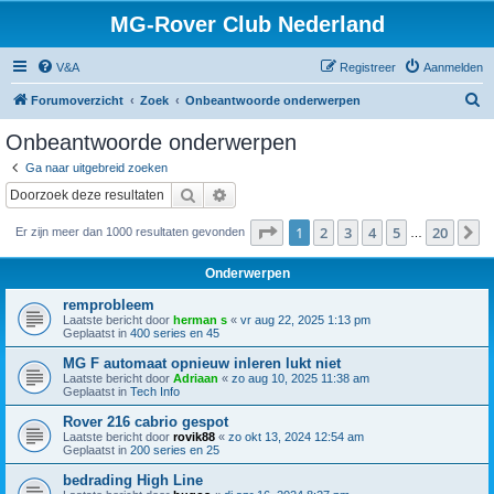
MG-Rover Club Nederland
V&A
Registreer
Aanmelden
Z
Forumoverzicht
Zoek
Onbeantwoorde onderwerpen
o
Onbeantwoorde onderwerpen
e
Ga naar uitgebreid zoeken
k
Zoek
Uitgebreid zoeken
Pagina
1
van
20
1
2
3
4
5
20
V
Er zijn meer dan 1000 resultaten gevonden
…
Onderwerpen
remprobleem
Laatste bericht door
herman s
«
vr aug 22, 2025 1:13 pm
Geplaatst in
400 series en 45
MG F automaat opnieuw inleren lukt niet
Laatste bericht door
Adriaan
«
zo aug 10, 2025 11:38 am
Geplaatst in
Tech Info
Rover 216 cabrio gespot
Laatste bericht door
rovik88
«
zo okt 13, 2024 12:54 am
Geplaatst in
200 series en 25
bedrading High Line