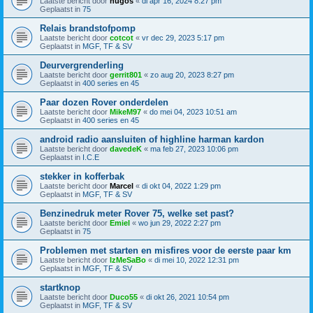
Laatste bericht door
hugos
«
di apr 16, 2024 8:27 pm
Geplaatst in
75
Relais brandstofpomp
Laatste bericht door
cotcot
«
vr dec 29, 2023 5:17 pm
Geplaatst in
MGF, TF & SV
Deurvergrenderling
Laatste bericht door
gerrit801
«
zo aug 20, 2023 8:27 pm
Geplaatst in
400 series en 45
Paar dozen Rover onderdelen
Laatste bericht door
MikeM97
«
do mei 04, 2023 10:51 am
Geplaatst in
400 series en 45
android radio aansluiten of highline harman kardon
Laatste bericht door
davedeK
«
ma feb 27, 2023 10:06 pm
Geplaatst in
I.C.E
stekker in kofferbak
Laatste bericht door
Marcel
«
di okt 04, 2022 1:29 pm
Geplaatst in
MGF, TF & SV
Benzinedruk meter Rover 75, welke set past?
Laatste bericht door
Emiel
«
wo jun 29, 2022 2:27 pm
Geplaatst in
75
Problemen met starten en misfires voor de eerste paar km
Laatste bericht door
IzMeSaBo
«
di mei 10, 2022 12:31 pm
Geplaatst in
MGF, TF & SV
startknop
Laatste bericht door
Duco55
«
di okt 26, 2021 10:54 pm
Geplaatst in
MGF, TF & SV