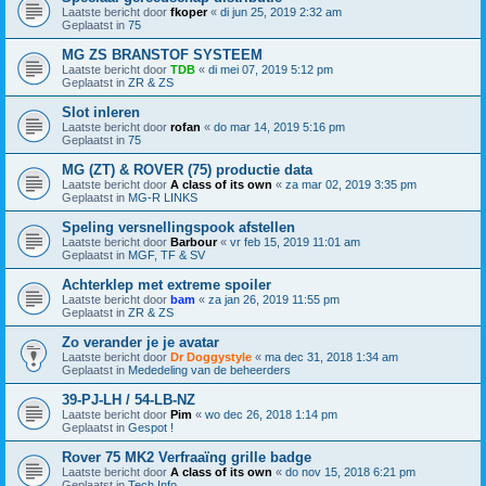
Laatste bericht door
fkoper
«
di jun 25, 2019 2:32 am
Geplaatst in
75
MG ZS BRANSTOF SYSTEEM
Laatste bericht door
TDB
«
di mei 07, 2019 5:12 pm
Geplaatst in
ZR & ZS
Slot inleren
Laatste bericht door
rofan
«
do mar 14, 2019 5:16 pm
Geplaatst in
75
MG (ZT) & ROVER (75) productie data
Laatste bericht door
A class of its own
«
za mar 02, 2019 3:35 pm
Geplaatst in
MG-R LINKS
Speling versnellingspook afstellen
Laatste bericht door
Barbour
«
vr feb 15, 2019 11:01 am
Geplaatst in
MGF, TF & SV
Achterklep met extreme spoiler
Laatste bericht door
bam
«
za jan 26, 2019 11:55 pm
Geplaatst in
ZR & ZS
Zo verander je je avatar
Laatste bericht door
Dr Doggystyle
«
ma dec 31, 2018 1:34 am
Geplaatst in
Mededeling van de beheerders
39-PJ-LH / 54-LB-NZ
Laatste bericht door
Pim
«
wo dec 26, 2018 1:14 pm
Geplaatst in
Gespot !
Rover 75 MK2 Verfraaïng grille badge
Laatste bericht door
A class of its own
«
do nov 15, 2018 6:21 pm
Geplaatst in
Tech Info