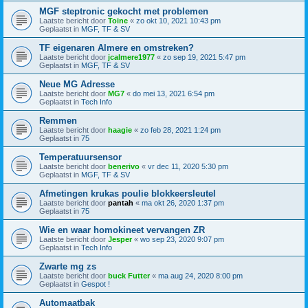
MGF steptronic gekocht met problemen
Laatste bericht door
Toine
«
zo okt 10, 2021 10:43 pm
Geplaatst in
MGF, TF & SV
TF eigenaren Almere en omstreken?
Laatste bericht door
jcalmere1977
«
zo sep 19, 2021 5:47 pm
Geplaatst in
MGF, TF & SV
Neue MG Adresse
Laatste bericht door
MG7
«
do mei 13, 2021 6:54 pm
Geplaatst in
Tech Info
Remmen
Laatste bericht door
haagie
«
zo feb 28, 2021 1:24 pm
Geplaatst in
75
Temperatuursensor
Laatste bericht door
benerivo
«
vr dec 11, 2020 5:30 pm
Geplaatst in
MGF, TF & SV
Afmetingen krukas poulie blokkeersleutel
Laatste bericht door
pantah
«
ma okt 26, 2020 1:37 pm
Geplaatst in
75
Wie en waar homokineet vervangen ZR
Laatste bericht door
Jesper
«
wo sep 23, 2020 9:07 pm
Geplaatst in
Tech Info
Zwarte mg zs
Laatste bericht door
buck Futter
«
ma aug 24, 2020 8:00 pm
Geplaatst in
Gespot !
Automaatbak