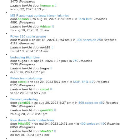
3475
Weergaves
o
Laatste bericht
e
door
herman s
vr aug 22, 2025 1:13 pm
k
e
MG F automaat opnieuw inleren lukt niet
n
door
Adriaan
»
zo aug 10, 2025 11:38 am
» in
Tech Info
0
Reacties
4891
Weergaves
Laatste bericht
door
Adriaan
zo aug 10, 2025 11:38 am
Rover 216 cabrio gespot
door
rovik88
»
zo okt 13, 2024 12:54 am
» in
200 series en 25
0
Reacties
4112
Weergaves
Laatste bericht
door
rovik88
zo okt 13, 2024 12:54 am
bedrading High Line
door
hugos
»
di apr 16, 2024 8:27 pm
» in
75
0
Reacties
7538
Weergaves
Laatste bericht
door
hugos
di apr 16, 2024 8:27 pm
Relais brandstofpomp
door
cotcot
»
vr dec 29, 2023 5:17 pm
» in
MGF, TF & SV
0
Reacties
8127
Weergaves
Laatste bericht
door
cotcot
vr dec 29, 2023 5:17 pm
Deurvergrenderling
door
gerrit801
»
zo aug 20, 2023 8:27 pm
» in
400 series en 45
0
Reacties
7967
Weergaves
Laatste bericht
door
gerrit801
zo aug 20, 2023 8:27 pm
Paar dozen Rover onderdelen
door
MikeM97
»
do mei 04, 2023 10:51 am
» in
400 series en 45
0
Reacties
8050
Weergaves
Laatste bericht
door
MikeM97
do mei 04, 2023 10:51 am