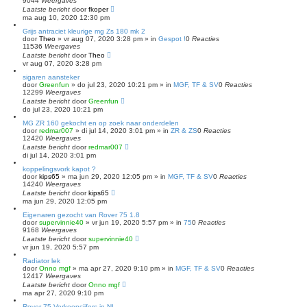
9044
Weergaves
Laatste bericht
door
fkoper
ma aug 10, 2020 12:30 pm
Grijs antraciet kleurige mg Zs 180 mk 2
door
Theo
»
vr aug 07, 2020 3:28 pm
» in
Gespot !
0
Reacties
11536
Weergaves
Laatste bericht
door
Theo
vr aug 07, 2020 3:28 pm
sigaren aansteker
door
Greenfun
»
do jul 23, 2020 10:21 pm
» in
MGF, TF & SV
0
Reacties
12299
Weergaves
Laatste bericht
door
Greenfun
do jul 23, 2020 10:21 pm
MG ZR 160 gekocht en op zoek naar onderdelen
door
redmar007
»
di jul 14, 2020 3:01 pm
» in
ZR & ZS
0
Reacties
12420
Weergaves
Laatste bericht
door
redmar007
di jul 14, 2020 3:01 pm
koppelingsvork kapot ?
door
kips65
»
ma jun 29, 2020 12:05 pm
» in
MGF, TF & SV
0
Reacties
14240
Weergaves
Laatste bericht
door
kips65
ma jun 29, 2020 12:05 pm
Eigenaren gezocht van Rover 75 1.8
door
supervinnie40
»
vr jun 19, 2020 5:57 pm
» in
75
0
Reacties
9168
Weergaves
Laatste bericht
door
supervinnie40
vr jun 19, 2020 5:57 pm
Radiator lek
door
Onno mgf
»
ma apr 27, 2020 9:10 pm
» in
MGF, TF & SV
0
Reacties
12417
Weergaves
Laatste bericht
door
Onno mgf
ma apr 27, 2020 9:10 pm
Rover 75 Verkoopcijfers in NL