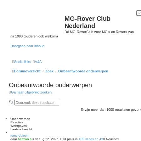
MG-Rover Club
Nederland
Dé MG-RoverClub voor MG's en Rovers van
na 1990 (ouderen ook welkom)
Doorgaan naar inhoud
Snelle links
V&A
Forumoverzicht
Zoek
Onbeantwoorde onderwerpen
Onbeantwoorde onderwerpen
Ga naar uitgebreid zoeken
Z
U
o
i
e
t
Er zijn meer dan 1000 resultaten gevo
k
g
e
Onderwerpen
b
Reacties
r
Weergaves
e
Laatste bericht
i
d
remprobleem
door
z
herman s
»
vr aug 22, 2025 1:13 pm
» in
400 series en 45
0
Reacties