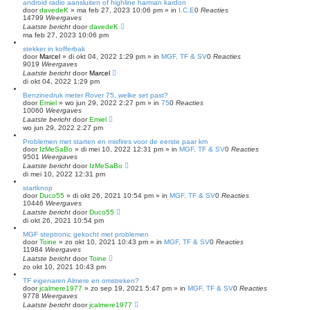
android radio aansluiten of highline harman kardon
door
davedeK
»
ma feb 27, 2023 10:06 pm
» in
I.C.E
0
Reacties
14799
Weergaves
Laatste bericht
door
davedeK
ma feb 27, 2023 10:06 pm
stekker in kofferbak
door
Marcel
»
di okt 04, 2022 1:29 pm
» in
MGF, TF & SV
0
Reacties
9019
Weergaves
Laatste bericht
door
Marcel
di okt 04, 2022 1:29 pm
Benzinedruk meter Rover 75, welke set past?
door
Emiel
»
wo jun 29, 2022 2:27 pm
» in
75
0
Reacties
10060
Weergaves
Laatste bericht
door
Emiel
wo jun 29, 2022 2:27 pm
Problemen met starten en misfires voor de eerste paar km
door
IzMeSaBo
»
di mei 10, 2022 12:31 pm
» in
MGF, TF & SV
0
Reacties
9501
Weergaves
Laatste bericht
door
IzMeSaBo
di mei 10, 2022 12:31 pm
startknop
door
Duco55
»
di okt 26, 2021 10:54 pm
» in
MGF, TF & SV
0
Reacties
10446
Weergaves
Laatste bericht
door
Duco55
di okt 26, 2021 10:54 pm
MGF steptronic gekocht met problemen
door
Toine
»
zo okt 10, 2021 10:43 pm
» in
MGF, TF & SV
0
Reacties
11984
Weergaves
Laatste bericht
door
Toine
zo okt 10, 2021 10:43 pm
TF eigenaren Almere en omstreken?
door
jcalmere1977
»
zo sep 19, 2021 5:47 pm
» in
MGF, TF & SV
0
Reacties
9778
Weergaves
Laatste bericht
door
jcalmere1977