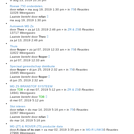
vr aug 23, 2019 10:50 pm
Roewe 750 onderdelen.
door
rofan
»
ma aug 19, 2019 1:30 pm
» in
75
0
Reacties
11026
Weergaves
Laatste bericht
door
rofan
ma aug 19, 2019 1:30 pm
Autoweek MG Zs
door
Theo
»
za jul 13, 2019 2:46 pm
» in
ZR & ZS
0
Reacties
13717
Weergaves
Laatste bericht
door
Theo
za jul 13, 2019 2:46 pm
Thuis
door
fkoper
»
zo jul 07, 2019 12:33 am
» in
75
0
Reacties
11822
Weergaves
Laatste bericht
door
fkoper
zo jul 07, 2019 12:33 am
Speciaal gereedschap distributie
door
fkoper
»
di jun 25, 2019 2:32 am
» in
75
0
Reacties
10495
Weergaves
Laatste bericht
door
fkoper
di jun 25, 2019 2:32 am
MG ZS BRANSTOF SYSTEEM
door
TDB
»
di mei 07, 2019 5:12 pm
» in
ZR & ZS
0
Reacties
14941
Weergaves
Laatste bericht
door
TDB
di mei 07, 2019 5:12 pm
Slot inleren
door
rofan
»
do mar 14, 2019 5:16 pm
» in
75
0
Reacties
11067
Weergaves
Laatste bericht
door
rofan
do mar 14, 2019 5:16 pm
MG (ZT) & ROVER (75) productie data
door
A class of its own
»
za mar 02, 2019 3:35 pm
» in
MG-R LINKS
0
Reacties
27966
Weergaves