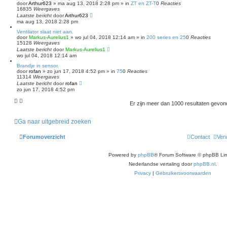
door
Arthur623
»
ma aug 13, 2018 2:28 pm
» in
ZT en ZT-T
0
Reacties
16835
Weergaves
Laatste bericht
door
Arthur623
ma aug 13, 2018 2:28 pm
Ventilator slaat niet aan.
door
Markus-Aurelius1
»
wo jul 04, 2018 12:14 am
» in
200 series en 25
0
Reacties
15128
Weergaves
Laatste bericht
door
Markus-Aurelius1
wo jul 04, 2018 12:14 am
Brandje in sensor.
door
rofan
»
zo jun 17, 2018 4:52 pm
» in
75
0
Reacties
11314
Weergaves
Laatste bericht
door
rofan
zo jun 17, 2018 4:52 pm
Er zijn meer dan 1000 resultaten gevo
Ga naar uitgebreid zoeken
Forumoverzicht
Contact
Verw
Powered by
phpBB
® Forum Software © phpBB Lim
Nederlandse vertaling door
phpBB.nl
.
Privacy
|
Gebruikersvoorwaarden