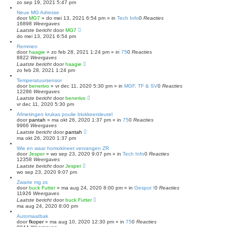
zo sep 19, 2021 5:47 pm
Neue MG Adresse
door
MG7
»
do mei 13, 2021 6:54 pm
» in
Tech Info
0
Reacties
16898
Weergaves
Laatste bericht
door
MG7
do mei 13, 2021 6:54 pm
Remmen
door
haagie
»
zo feb 28, 2021 1:24 pm
» in
75
0
Reacties
8822
Weergaves
Laatste bericht
door
haagie
zo feb 28, 2021 1:24 pm
Temperatuursensor
door
benerivo
»
vr dec 11, 2020 5:30 pm
» in
MGF, TF & SV
0
Reacties
12286
Weergaves
Laatste bericht
door
benerivo
vr dec 11, 2020 5:30 pm
Afmetingen krukas poulie blokkeersleutel
door
pantah
»
ma okt 26, 2020 1:37 pm
» in
75
0
Reacties
9966
Weergaves
Laatste bericht
door
pantah
ma okt 26, 2020 1:37 pm
Wie en waar homokineet vervangen ZR
door
Jesper
»
wo sep 23, 2020 9:07 pm
» in
Tech Info
0
Reacties
12358
Weergaves
Laatste bericht
door
Jesper
wo sep 23, 2020 9:07 pm
Zwarte mg zs
door
buck Futter
»
ma aug 24, 2020 8:00 pm
» in
Gespot !
0
Reacties
11926
Weergaves
Laatste bericht
door
buck Futter
ma aug 24, 2020 8:00 pm
Automaatbak
door
fkoper
»
ma aug 10, 2020 12:30 pm
» in
75
0
Reacties