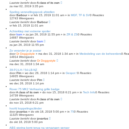
Laatste bericht
door
A class of its own
za mar 02, 2019 3:35 pm
Speling versnellingspook afstellen
door
Barbour
»
vr feb 15, 2019 11:01 am
» in
MGF, TF & SV
0
Reacties
12743
Weergaves
Laatste bericht
door
Barbour
vr feb 15, 2019 11:01 am
Achterklep met extreme spoiler
door
bam
»
za jan 26, 2019 11:55 pm
» in
ZR & ZS
0
Reacties
14687
Weergaves
Laatste bericht
door
bam
za jan 26, 2019 11:55 pm
Zo verander je je avatar
door
Dr Doggystyle
»
ma dec 31, 2018 1:34 am
» in
Mededeling van de beheerders
0
Rea
14914
Weergaves
Laatste bericht
door
Dr Doggystyle
ma dec 31, 2018 1:34 am
39-PJ-LH / 54-LB-NZ
door
Pim
»
wo dec 26, 2018 1:14 pm
» in
Gespot !
0
Reacties
14935
Weergaves
Laatste bericht
door
Pim
wo dec 26, 2018 1:14 pm
Rover 75 MK2 Verfraaïng grille badge
door
A class of its own
»
do nov 15, 2018 6:21 pm
» in
Tech Info
0
Reacties
14739
Weergaves
Laatste bericht
door
A class of its own
do nov 15, 2018 6:21 pm
hoofd koppelingscilinder
door
jovanlus
»
do okt 18, 2018 5:00 pm
» in
75
0
Reacties
11325
Weergaves
Laatste bericht
door
jovanlus
do okt 18, 2018 5:00 pm
ABS storing komt terug na vervangen sensor