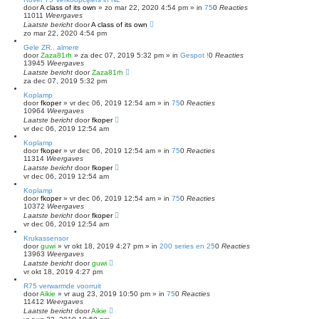
door
A class of its own
»
zo mar 22, 2020 4:54 pm
» in
75
0
Reacties
11011
Weergaves
Laatste bericht
door
A class of its own
zo mar 22, 2020 4:54 pm
Gele ZR.. almere
door
Zaza81rh
»
za dec 07, 2019 5:32 pm
» in
Gespot !
0
Reacties
13945
Weergaves
Laatste bericht
door
Zaza81rh
za dec 07, 2019 5:32 pm
Koplamp
door
fkoper
»
vr dec 06, 2019 12:54 am
» in
75
0
Reacties
10964
Weergaves
Laatste bericht
door
fkoper
vr dec 06, 2019 12:54 am
Koplamp
door
fkoper
»
vr dec 06, 2019 12:54 am
» in
75
0
Reacties
11314
Weergaves
Laatste bericht
door
fkoper
vr dec 06, 2019 12:54 am
Koplamp
door
fkoper
»
vr dec 06, 2019 12:54 am
» in
75
0
Reacties
10372
Weergaves
Laatste bericht
door
fkoper
vr dec 06, 2019 12:54 am
Krukassensor
door
guwi
»
vr okt 18, 2019 4:27 pm
» in
200 series en 25
0
Reacties
13963
Weergaves
Laatste bericht
door
guwi
vr okt 18, 2019 4:27 pm
R75 verwarmde voorruit
door
Aikie
»
vr aug 23, 2019 10:50 pm
» in
75
0
Reacties
11412
Weergaves
Laatste bericht
door
Aikie