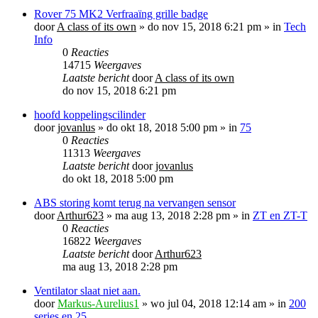
Rover 75 MK2 Verfraaïng grille badge
door
A class of its own
»
do nov 15, 2018 6:21 pm
» in
Tech
Info
0
Reacties
14715
Weergaves
Laatste bericht
door
A class of its own
do nov 15, 2018 6:21 pm
hoofd koppelingscilinder
door
jovanlus
»
do okt 18, 2018 5:00 pm
» in
75
0
Reacties
11313
Weergaves
Laatste bericht
door
jovanlus
do okt 18, 2018 5:00 pm
ABS storing komt terug na vervangen sensor
door
Arthur623
»
ma aug 13, 2018 2:28 pm
» in
ZT en ZT-T
0
Reacties
16822
Weergaves
Laatste bericht
door
Arthur623
ma aug 13, 2018 2:28 pm
Ventilator slaat niet aan.
door
Markus-Aurelius1
»
wo jul 04, 2018 12:14 am
» in
200
series en 25