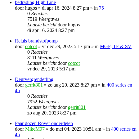
bedrading High Line
door
hugos
»
di apr 16, 2024 8:27 pm
» in
75
0
Reacties
7519
Weergaves
Laatste bericht
door
hugos
di apr 16, 2024 8:27 pm
Relais brandstofpomp
door
cotcot
»
vr dec 29, 2023 5:17 pm
» in
MGF, TF & SV
0
Reacties
8111
Weergaves
Laatste bericht
door
cotcot
vr dec 29, 2023 5:17 pm
Deurvergrenderling
door
gerrit801
»
zo aug 20, 2023 8:27 pm
» in
400 series en
45
0
Reacties
7952
Weergaves
Laatste bericht
door
gerrit801
zo aug 20, 2023 8:27 pm
Paar dozen Rover onderdelen
door
MikeM97
»
do mei 04, 2023 10:51 am
» in
400 series en
45