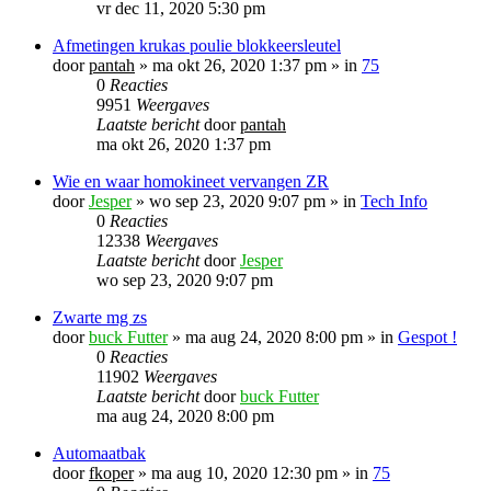
vr dec 11, 2020 5:30 pm
Afmetingen krukas poulie blokkeersleutel
door
pantah
»
ma okt 26, 2020 1:37 pm
» in
75
0
Reacties
9951
Weergaves
Laatste bericht
door
pantah
ma okt 26, 2020 1:37 pm
Wie en waar homokineet vervangen ZR
door
Jesper
»
wo sep 23, 2020 9:07 pm
» in
Tech Info
0
Reacties
12338
Weergaves
Laatste bericht
door
Jesper
wo sep 23, 2020 9:07 pm
Zwarte mg zs
door
buck Futter
»
ma aug 24, 2020 8:00 pm
» in
Gespot !
0
Reacties
11902
Weergaves
Laatste bericht
door
buck Futter
ma aug 24, 2020 8:00 pm
Automaatbak
door
fkoper
»
ma aug 10, 2020 12:30 pm
» in
75