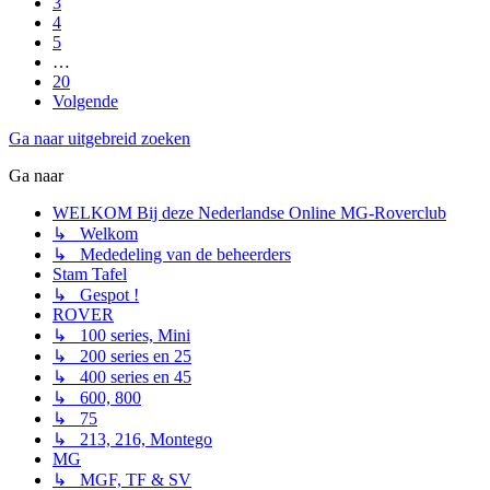
3
4
5
…
20
Volgende
Ga naar uitgebreid zoeken
Ga naar
WELKOM Bij deze Nederlandse Online MG-Roverclub
↳ Welkom
↳ Mededeling van de beheerders
Stam Tafel
↳ Gespot !
ROVER
↳ 100 series, Mini
↳ 200 series en 25
↳ 400 series en 45
↳ 600, 800
↳ 75
↳ 213, 216, Montego
MG
↳ MGF, TF & SV