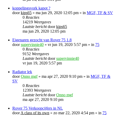
koppelingsvork kapot ?
door
kips65
»
ma jun 29, 2020 12:05 pm
» in
MGF, TF & SV
0
Reacties
14219
Weergaves
Laatste bericht
door
kips65
ma jun 29, 2020 12:05 pm
Eigenaren gezocht van Rover 75 1.8
door
supervinnie40
»
vr jun 19, 2020 5:57 pm
» in
75
0
Reacties
9152
Weergaves
Laatste bericht
door
supervinnie40
vr jun 19, 2020 5:57 pm
Radiator lek
door
Onno mgf
»
ma apr 27, 2020 9:10 pm
» in
MGF, TF &
SV
0
Reacties
12393
Weergaves
Laatste bericht
door
Onno mgf
ma apr 27, 2020 9:10 pm
Rover 75 Verkoopcijfers in NL
door
A class of its own
»
zo mar 22, 2020 4:54 pm
» in
75