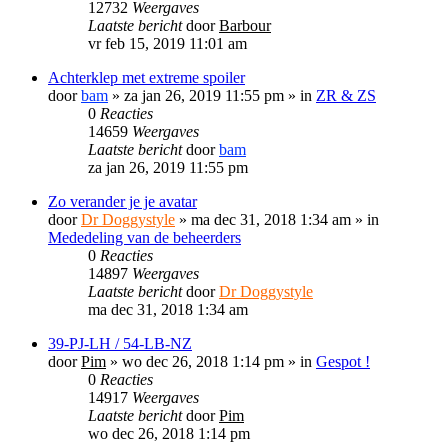
12732
Weergaves
Laatste bericht
door
Barbour
vr feb 15, 2019 11:01 am
Achterklep met extreme spoiler
door
bam
»
za jan 26, 2019 11:55 pm
» in
ZR & ZS
0
Reacties
14659
Weergaves
Laatste bericht
door
bam
za jan 26, 2019 11:55 pm
Zo verander je je avatar
door
Dr Doggystyle
»
ma dec 31, 2018 1:34 am
» in
Mededeling van de beheerders
0
Reacties
14897
Weergaves
Laatste bericht
door
Dr Doggystyle
ma dec 31, 2018 1:34 am
39-PJ-LH / 54-LB-NZ
door
Pim
»
wo dec 26, 2018 1:14 pm
» in
Gespot !
0
Reacties
14917
Weergaves
Laatste bericht
door
Pim
wo dec 26, 2018 1:14 pm