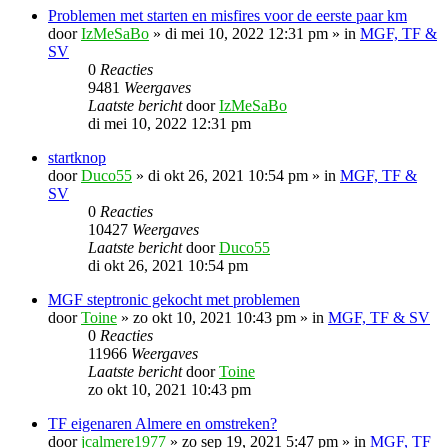
Problemen met starten en misfires voor de eerste paar km
door
IzMeSaBo
»
di mei 10, 2022 12:31 pm
» in
MGF, TF &
SV
0
Reacties
9481
Weergaves
Laatste bericht
door
IzMeSaBo
di mei 10, 2022 12:31 pm
startknop
door
Duco55
»
di okt 26, 2021 10:54 pm
» in
MGF, TF &
SV
0
Reacties
10427
Weergaves
Laatste bericht
door
Duco55
di okt 26, 2021 10:54 pm
MGF steptronic gekocht met problemen
door
Toine
»
zo okt 10, 2021 10:43 pm
» in
MGF, TF & SV
0
Reacties
11966
Weergaves
Laatste bericht
door
Toine
zo okt 10, 2021 10:43 pm
TF eigenaren Almere en omstreken?
door
jcalmere1977
»
zo sep 19, 2021 5:47 pm
» in
MGF, TF