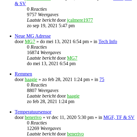
& SV
0
Reacties
9757
Weergaves
Laatste bericht
door
jcalmere1977
zo sep 19, 2021 5:47 pm
Neue MG Adresse
door
MG7
»
do mei 13, 2021 6:54 pm
» in
Tech Info
0
Reacties
16874
Weergaves
Laatste bericht
door
MG7
do mei 13, 2021 6:54 pm
Remmen
door
haagie
»
zo feb 28, 2021 1:24 pm
» in
75
0
Reacties
8807
Weergaves
Laatste bericht
door
haagie
zo feb 28, 2021 1:24 pm
Temperatuursensor
door
benerivo
»
vr dec 11, 2020 5:30 pm
» in
MGF, TF & SV
0
Reacties
12269
Weergaves
Laatste bericht
door
benerivo