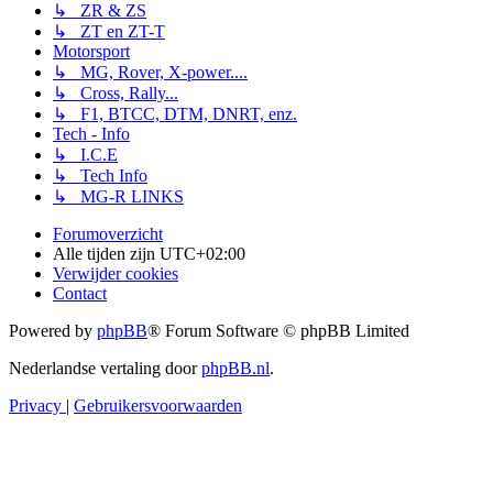
↳ ZR & ZS
↳ ZT en ZT-T
Motorsport
↳ MG, Rover, X-power....
↳ Cross, Rally...
↳ F1, BTCC, DTM, DNRT, enz.
Tech - Info
↳ I.C.E
↳ Tech Info
↳ MG-R LINKS
Forumoverzicht
Alle tijden zijn
UTC+02:00
Verwijder cookies
Contact
Powered by
phpBB
® Forum Software © phpBB Limited
Nederlandse vertaling door
phpBB.nl
.
Privacy
|
Gebruikersvoorwaarden