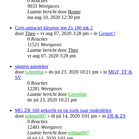
0
Reacties
9033
Weergaves
Laatste bericht
door
fkoper
ma aug 10, 2020 12:30 pm
Grijs antraciet kleurige mg Zs 180 mk 2
door
Theo
»
vr aug 07, 2020 3:28 pm
» in
Gespot !
0
Reacties
11521
Weergaves
Laatste bericht
door
Theo
vr aug 07, 2020 3:28 pm
sigaren aansteker
door
Greenfun
»
do jul 23, 2020 10:21 pm
» in
MGF, TF &
SV
0
Reacties
12281
Weergaves
Laatste bericht
door
Greenfun
do jul 23, 2020 10:21 pm
MG ZR 160 gekocht en op zoek naar onderdelen
door
redmar007
»
di jul 14, 2020 3:01 pm
» in
ZR & ZS
0
Reacties
12401
Weergaves
Laatste bericht
door
redmar007
di jul 14, 2020 3:01 pm