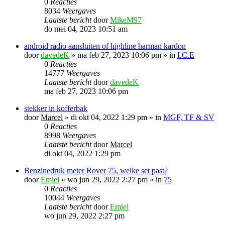
0
Reacties
8034
Weergaves
Laatste bericht
door
MikeM97
do mei 04, 2023 10:51 am
android radio aansluiten of highline harman kardon
door
davedeK
»
ma feb 27, 2023 10:06 pm
» in
I.C.E
0
Reacties
14777
Weergaves
Laatste bericht
door
davedeK
ma feb 27, 2023 10:06 pm
stekker in kofferbak
door
Marcel
»
di okt 04, 2022 1:29 pm
» in
MGF, TF & SV
0
Reacties
8998
Weergaves
Laatste bericht
door
Marcel
di okt 04, 2022 1:29 pm
Benzinedruk meter Rover 75, welke set past?
door
Emiel
»
wo jun 29, 2022 2:27 pm
» in
75
0
Reacties
10044
Weergaves
Laatste bericht
door
Emiel
wo jun 29, 2022 2:27 pm