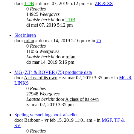
door
TDB
»
di mei 07, 2019 5:12 pm
» in
ZR & ZS
0
Reacties
14925
Weergaves
Laatste bericht
door
TDB
di mei 07, 2019 5:12 pm
Slot inleren
door
rofan
»
do mar 14, 2019 5:16 pm
» in
75
0
Reacties
11056
Weergaves
Laatste bericht
door
rofan
do mar 14, 2019 5:16 pm
MG (ZT) & ROVER (75) productie data
door
A class of its own
»
za mar 02, 2019 3:35 pm
» in
MG-R
LINKS
0
Reacties
27948
Weergaves
Laatste bericht
door
A class of its own
za mar 02, 2019 3:35 pm
Speling versnellingspook afstellen
door
Barbour
»
vr feb 15, 2019 11:01 am
» in
MGF, TF &
SV
0
Reacties