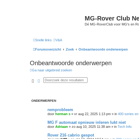
MG-Rover Club Ne
Dé MG-RoverClub voor MG's en Ro
Snelle links
V&A
Forumoverzicht
Zoek
Onbeantwoorde onderwerpen
Onbeantwoorde onderwerpen
Ga naar uitgebreid zoeken
Zoek
Uitgebreid zoeken
ONDERWERPEN
remprobleem
door
herman s
»
vr aug 22, 2025 1:13 pm
» in
400 series en
MG F automaat opnieuw inleren lukt niet
door
Adriaan
»
zo aug 10, 2025 11:38 am
» in
Tech Info
Rover 216 cabrio gespot