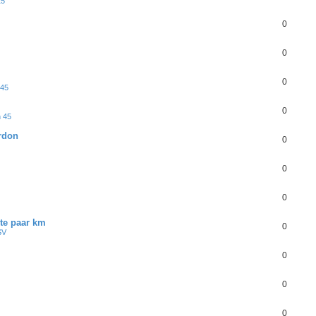
25
0
0
0
 45
0
n 45
ardon
0
0
0
ste paar km
0
SV
0
0
0