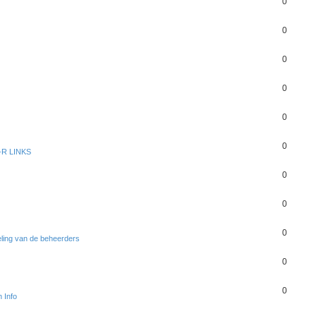
0
0
0
0
0
0
R LINKS
0
0
0
ling van de beheerders
0
0
 Info