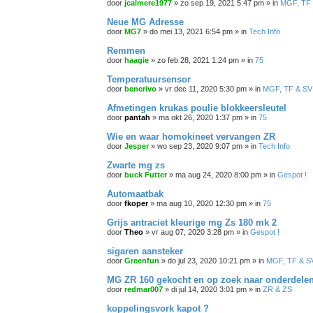
door
jcalmere1977
»
zo sep 19, 2021 5:47 pm
» in
MGF, TF
Neue MG Adresse
door
MG7
»
do mei 13, 2021 6:54 pm
» in
Tech Info
Remmen
door
haagie
»
zo feb 28, 2021 1:24 pm
» in
75
Temperatuursensor
door
benerivo
»
vr dec 11, 2020 5:30 pm
» in
MGF, TF & SV
Afmetingen krukas poulie blokkeersleutel
door
pantah
»
ma okt 26, 2020 1:37 pm
» in
75
Wie en waar homokineet vervangen ZR
door
Jesper
»
wo sep 23, 2020 9:07 pm
» in
Tech Info
Zwarte mg zs
door
buck Futter
»
ma aug 24, 2020 8:00 pm
» in
Gespot !
Automaatbak
door
fkoper
»
ma aug 10, 2020 12:30 pm
» in
75
Grijs antraciet kleurige mg Zs 180 mk 2
door
Theo
»
vr aug 07, 2020 3:28 pm
» in
Gespot !
sigaren aansteker
door
Greenfun
»
do jul 23, 2020 10:21 pm
» in
MGF, TF & S
MG ZR 160 gekocht en op zoek naar onderdele
door
redmar007
»
di jul 14, 2020 3:01 pm
» in
ZR & ZS
koppelingsvork kapot ?