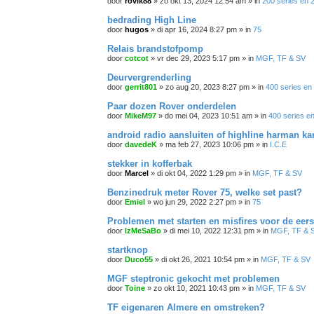
door
rovik88
»
zo okt 13, 2024 12:54 am
» in
200 series en 
bedrading High Line
door
hugos
»
di apr 16, 2024 8:27 pm
» in
75
Relais brandstofpomp
door
cotcot
»
vr dec 29, 2023 5:17 pm
» in
MGF, TF & SV
Deurvergrenderling
door
gerrit801
»
zo aug 20, 2023 8:27 pm
» in
400 series en
Paar dozen Rover onderdelen
door
MikeM97
»
do mei 04, 2023 10:51 am
» in
400 series e
android radio aansluiten of highline harman k
door
davedeK
»
ma feb 27, 2023 10:06 pm
» in
I.C.E
stekker in kofferbak
door
Marcel
»
di okt 04, 2022 1:29 pm
» in
MGF, TF & SV
Benzinedruk meter Rover 75, welke set past?
door
Emiel
»
wo jun 29, 2022 2:27 pm
» in
75
Problemen met starten en misfires voor de eer
door
IzMeSaBo
»
di mei 10, 2022 12:31 pm
» in
MGF, TF & 
startknop
door
Duco55
»
di okt 26, 2021 10:54 pm
» in
MGF, TF & SV
MGF steptronic gekocht met problemen
door
Toine
»
zo okt 10, 2021 10:43 pm
» in
MGF, TF & SV
TF eigenaren Almere en omstreken?