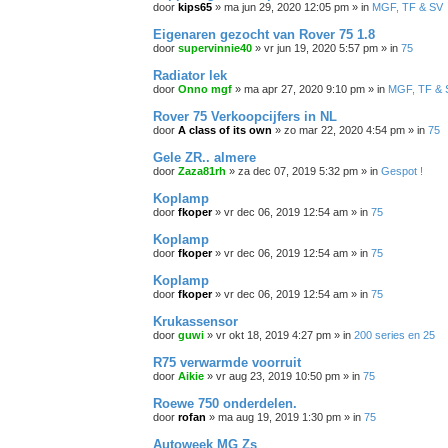
door
kips65
»
ma jun 29, 2020 12:05 pm
» in
MGF, TF & SV
Eigenaren gezocht van Rover 75 1.8
door
supervinnie40
»
vr jun 19, 2020 5:57 pm
» in
75
Radiator lek
door
Onno mgf
»
ma apr 27, 2020 9:10 pm
» in
MGF, TF & 
Rover 75 Verkoopcijfers in NL
door
A class of its own
»
zo mar 22, 2020 4:54 pm
» in
75
Gele ZR.. almere
door
Zaza81rh
»
za dec 07, 2019 5:32 pm
» in
Gespot !
Koplamp
door
fkoper
»
vr dec 06, 2019 12:54 am
» in
75
Koplamp
door
fkoper
»
vr dec 06, 2019 12:54 am
» in
75
Koplamp
door
fkoper
»
vr dec 06, 2019 12:54 am
» in
75
Krukassensor
door
guwi
»
vr okt 18, 2019 4:27 pm
» in
200 series en 25
R75 verwarmde voorruit
door
Aikie
»
vr aug 23, 2019 10:50 pm
» in
75
Roewe 750 onderdelen.
door
rofan
»
ma aug 19, 2019 1:30 pm
» in
75
Autoweek MG Zs