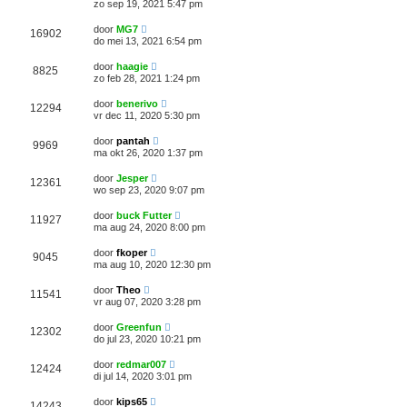
zo sep 19, 2021 5:47 pm
door
MG7
16902
do mei 13, 2021 6:54 pm
door
haagie
8825
zo feb 28, 2021 1:24 pm
door
benerivo
12294
vr dec 11, 2020 5:30 pm
door
pantah
9969
ma okt 26, 2020 1:37 pm
door
Jesper
12361
wo sep 23, 2020 9:07 pm
door
buck Futter
11927
ma aug 24, 2020 8:00 pm
door
fkoper
9045
ma aug 10, 2020 12:30 pm
door
Theo
11541
vr aug 07, 2020 3:28 pm
door
Greenfun
12302
do jul 23, 2020 10:21 pm
door
redmar007
12424
di jul 14, 2020 3:01 pm
door
kips65
14243