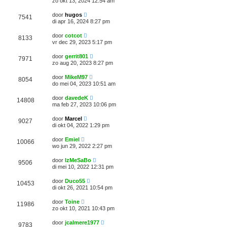
zo okt 13, 2024 12:54 am
door
hugos
7541
di apr 16, 2024 8:27 pm
door
cotcot
8133
vr dec 29, 2023 5:17 pm
door
gerrit801
7971
zo aug 20, 2023 8:27 pm
door
MikeM97
8054
do mei 04, 2023 10:51 am
door
davedeK
14808
ma feb 27, 2023 10:06 pm
door
Marcel
9027
di okt 04, 2022 1:29 pm
door
Emiel
10066
wo jun 29, 2022 2:27 pm
door
IzMeSaBo
9506
di mei 10, 2022 12:31 pm
door
Duco55
10453
di okt 26, 2021 10:54 pm
door
Toine
11986
zo okt 10, 2021 10:43 pm
door
jcalmere1977
9783