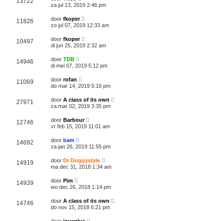
13722
za jul 13, 2019 2:46 pm
door
fkoper
11826
zo jul 07, 2019 12:33 am
door
fkoper
10497
di jun 25, 2019 2:32 am
door
TDB
14946
di mei 07, 2019 5:12 pm
door
rofan
11069
do mar 14, 2019 5:16 pm
door
A class of its own
27971
za mar 02, 2019 3:35 pm
door
Barbour
12746
vr feb 15, 2019 11:01 am
door
bam
14692
za jan 26, 2019 11:55 pm
door
Dr Doggystyle
14919
ma dec 31, 2018 1:34 am
door
Pim
14939
wo dec 26, 2018 1:14 pm
door
A class of its own
14746
do nov 15, 2018 6:21 pm