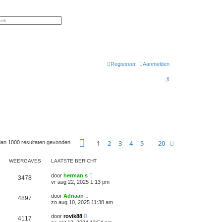
gebreid zoeken
Registreer
Aanmelden
Z
o
e
k
Pagina
1
van
20
1
2
3
4
5
20
Volgende
 dan 1000 resultaten gevonden
…
WEERGAVES
LAATSTE BERICHT
door
herman s
3478
vr aug 22, 2025 1:13 pm
door
Adriaan
4897
zo aug 10, 2025 11:38 am
door
rovik88
4117