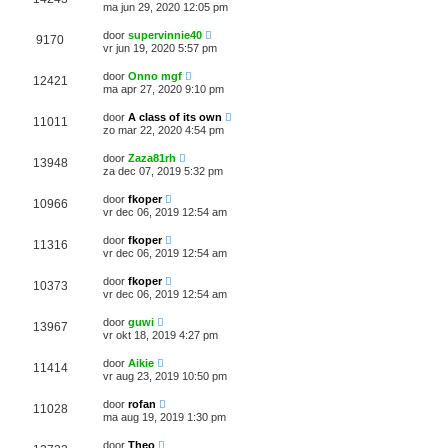
ma jun 29, 2020 12:05 pm
door
supervinnie40
9170
vr jun 19, 2020 5:57 pm
door
Onno mgf
12421
ma apr 27, 2020 9:10 pm
door
A class of its own
11011
zo mar 22, 2020 4:54 pm
door
Zaza81rh
13948
za dec 07, 2019 5:32 pm
door
fkoper
10966
vr dec 06, 2019 12:54 am
door
fkoper
11316
vr dec 06, 2019 12:54 am
door
fkoper
10373
vr dec 06, 2019 12:54 am
door
guwi
13967
vr okt 18, 2019 4:27 pm
door
Aikie
11414
vr aug 23, 2019 10:50 pm
door
rofan
11028
ma aug 19, 2019 1:30 pm
door
Theo