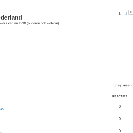
Zoek
Uit
derland
vers van na 1990 (ouderen ook welkom)
Er zijn meer
REACTIES
0
 45
0
0