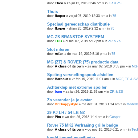
door
Theo
»
za jul 13, 2019 2:46 pm
» in
ZR & ZS
Thuis
door
fkoper
»
zo jul 07, 2019 12:33 am
» in
75
Speciaal gereedschap distributie
door
fkoper
»
di jun 25, 2019 2:32 am
» in
75
MG ZS BRANSTOF SYSTEEM
door
TDB
»
di mei 07, 2019 5:12 pm
» in
ZR & ZS
Slot inleren
door
rofan
»
do mar 14, 2019 5:16 pm
» in
75
MG (ZT) & ROVER (75) productie data
door
A class of its own
»
za mar 02, 2019 3:35 pm
» in
MG-
Speling versnellingspook afstellen
door
Barbour
»
vr feb 15, 2019 11:01 am
» in
MGF, TF & SV
Achterklep met extreme spoiler
door
bam
»
za jan 26, 2019 11:55 pm
» in
ZR & ZS
Zo verander je je avatar
door
Dr Doggystyle
»
ma dec 31, 2018 1:34 am
» in
Medede
39-PJ-LH / 54-LB-NZ
door
Pim
»
wo dec 26, 2018 1:14 pm
» in
Gespot !
Rover 75 MK2 Verfraaïng grille badge
door
A class of its own
»
do nov 15, 2018 6:21 pm
» in
Tech
hoofd koppelingscilinder