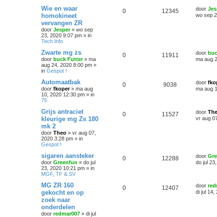
Wie en waar
door
Jes
0
12345
homokineet
wo sep 2
vervangen ZR
door
Jesper
»
wo sep
23, 2020 9:07 pm
» in
Tech Info
Zwarte mg zs
door
buc
0
11911
door
buck Futter
»
ma
ma aug 2
aug 24, 2020 8:00 pm
»
in
Gespot !
Automaatbak
door
fko
0
9038
door
fkoper
»
ma aug
ma aug 1
10, 2020 12:30 pm
» in
75
Grijs antraciet
door
Th
0
11527
kleurige mg Zs 180
vr aug 0
mk 2
door
Theo
»
vr aug 07,
2020 3:28 pm
» in
Gespot !
sigaren aansteker
door
Gre
0
12288
door
Greenfun
»
do jul
do jul 2
23, 2020 10:21 pm
» in
MGF, TF & SV
MG ZR 160
door
red
0
12407
gekocht en op
di jul 14
zoek naar
onderdelen
door
redmar007
»
di jul