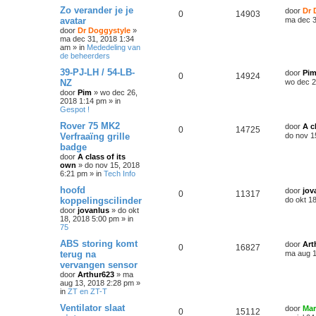
Zo verander je je
door
Dr 
0
14903
avatar
ma dec 3
door
Dr Doggystyle
»
ma dec 31, 2018 1:34
am
» in
Mededeling van
de beheerders
39-PJ-LH / 54-LB-
door
Pi
0
14924
NZ
wo dec 2
door
Pim
»
wo dec 26,
2018 1:14 pm
» in
Gespot !
Rover 75 MK2
door
A c
0
14725
Verfraaïng grille
do nov 1
badge
door
A class of its
own
»
do nov 15, 2018
6:21 pm
» in
Tech Info
hoofd
door
jov
0
11317
koppelingscilinder
do okt 1
door
jovanlus
»
do okt
18, 2018 5:00 pm
» in
75
ABS storing komt
door
Art
0
16827
terug na
ma aug 1
vervangen sensor
door
Arthur623
»
ma
aug 13, 2018 2:28 pm
»
in
ZT en ZT-T
Ventilator slaat
door
Mar
0
15112