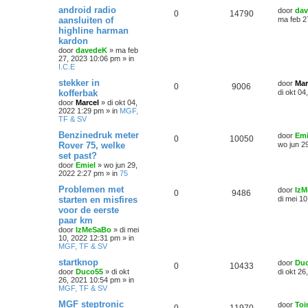
android radio
door
da
0
14790
aansluiten of
ma feb 2
highline harman
kardon
door
davedeK
»
ma feb
27, 2023 10:06 pm
» in
I.C.E
stekker in
door
Mar
0
9006
kofferbak
di okt 0
door
Marcel
»
di okt 04,
2022 1:29 pm
» in
MGF,
TF & SV
Benzinedruk meter
door
Emi
0
10050
Rover 75, welke
wo jun 2
set past?
door
Emiel
»
wo jun 29,
2022 2:27 pm
» in
75
Problemen met
door
Iz
0
9486
starten en misfires
di mei 1
voor de eerste
paar km
door
IzMeSaBo
»
di mei
10, 2022 12:31 pm
» in
MGF, TF & SV
startknop
door
Du
0
10433
door
Duco55
»
di okt
di okt 2
26, 2021 10:54 pm
» in
MGF, TF & SV
MGF steptronic
door
Toi