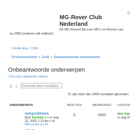
MG-Rover Club
Nederland
Dé MG-RoverClub voor MG's en Rovers van
na 1990 (ouderen ook welkom)
Snelle links
V&A
Forumoverzicht
Zoek
Onbeantwoorde onderwerpen
Onbeantwoorde onderwerpen
Ga naar uitgebreid zoeken
Zoek
Uitgebreid zoeken
Er zijn meer dan 1000 resultaten gevonden
ONDERWERPEN
REACTIES
WEERGAVES
LAATSTE
remprobleem
door
her
0
3463
door
herman s
»
vr aug
vr aug 2
22, 2025 1:13 pm
» in
400 series en 45