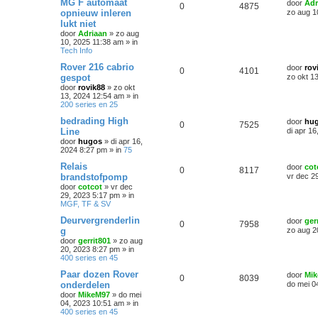
MG F automaat
door
Adr
0
4875
opnieuw inleren
zo aug 1
lukt niet
door
Adriaan
»
zo aug
10, 2025 11:38 am
» in
Tech Info
Rover 216 cabrio
door
rov
0
4101
gespot
zo okt 1
door
rovik88
»
zo okt
13, 2024 12:54 am
» in
200 series en 25
bedrading High
door
hu
0
7525
Line
di apr 1
door
hugos
»
di apr 16,
2024 8:27 pm
» in
75
Relais
door
cot
0
8117
brandstofpomp
vr dec 2
door
cotcot
»
vr dec
29, 2023 5:17 pm
» in
MGF, TF & SV
Deurvergrenderlin
door
ger
0
7958
g
zo aug 2
door
gerrit801
»
zo aug
20, 2023 8:27 pm
» in
400 series en 45
Paar dozen Rover
door
Mi
0
8039
onderdelen
do mei 0
door
MikeM97
»
do mei
04, 2023 10:51 am
» in
400 series en 45