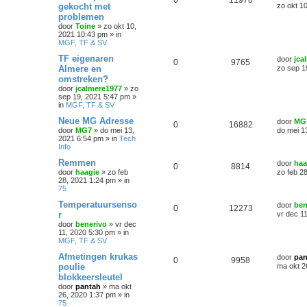
0
11970
gekocht met
zo okt 1
problemen
door
Toine
»
zo okt 10,
2021 10:43 pm
» in
MGF, TF & SV
TF eigenaren
door
jca
0
9765
Almere en
zo sep 1
omstreken?
door
jcalmere1977
»
zo
sep 19, 2021 5:47 pm
»
in
MGF, TF & SV
Neue MG Adresse
door
MG
0
16882
door
MG7
»
do mei 13,
do mei 1
2021 6:54 pm
» in
Tech
Info
Remmen
door
haa
0
8814
door
haagie
»
zo feb
zo feb 2
28, 2021 1:24 pm
» in
75
Temperatuursenso
door
ben
0
12273
r
vr dec 1
door
benerivo
»
vr dec
11, 2020 5:30 pm
» in
MGF, TF & SV
Afmetingen krukas
door
pan
0
9958
poulie
ma okt 2
blokkeersleutel
door
pantah
»
ma okt
26, 2020 1:37 pm
» in
75