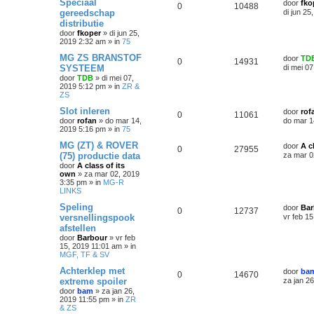
Speciaal
door
fko
0
10488
gereedschap
di jun 25
distributie
door
fkoper
»
di jun 25,
2019 2:32 am
» in
75
MG ZS BRANSTOF
door
TD
0
14931
SYSTEEM
di mei 0
door
TDB
»
di mei 07,
2019 5:12 pm
» in
ZR &
ZS
Slot inleren
door
rof
0
11061
door
rofan
»
do mar 14,
do mar 1
2019 5:16 pm
» in
75
MG (ZT) & ROVER
door
A c
0
27955
(75) productie data
za mar 0
door
A class of its
own
»
za mar 02, 2019
3:35 pm
» in
MG-R
LINKS
Speling
door
Bar
0
12737
versnellingspook
vr feb 1
afstellen
door
Barbour
»
vr feb
15, 2019 11:01 am
» in
MGF, TF & SV
Achterklep met
door
ba
0
14670
extreme spoiler
za jan 2
door
bam
»
za jan 26,
2019 11:55 pm
» in
ZR
& ZS