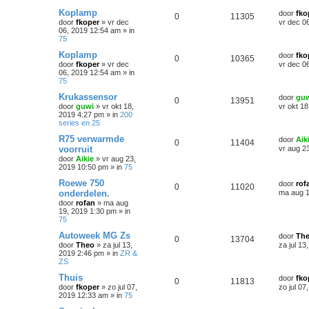
Koplamp
door
fko
0
11305
door
fkoper
»
vr dec
vr dec 0
06, 2019 12:54 am
» in
75
Koplamp
door
fko
0
10365
door
fkoper
»
vr dec
vr dec 0
06, 2019 12:54 am
» in
75
Krukassensor
door
gu
0
13951
door
guwi
»
vr okt 18,
vr okt 1
2019 4:27 pm
» in
200
series en 25
R75 verwarmde
door
Aik
0
11404
voorruit
vr aug 2
door
Aikie
»
vr aug 23,
2019 10:50 pm
» in
75
Roewe 750
door
rof
0
11020
onderdelen.
ma aug 1
door
rofan
»
ma aug
19, 2019 1:30 pm
» in
75
Autoweek MG Zs
door
Th
0
13704
door
Theo
»
za jul 13,
za jul 13
2019 2:46 pm
» in
ZR &
ZS
Thuis
door
fko
0
11813
door
fkoper
»
zo jul 07,
zo jul 0
2019 12:33 am
» in
75