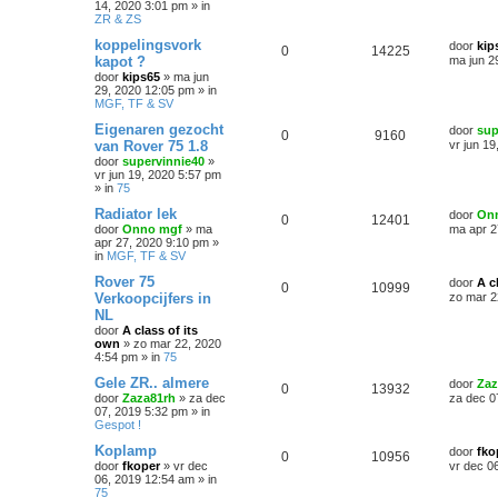
14, 2020 3:01 pm
» in
ZR & ZS
koppelingsvork
door
kip
0
14225
kapot ?
ma jun 2
door
kips65
»
ma jun
29, 2020 12:05 pm
» in
MGF, TF & SV
Eigenaren gezocht
door
sup
0
9160
van Rover 75 1.8
vr jun 1
door
supervinnie40
»
vr jun 19, 2020 5:57 pm
» in
75
Radiator lek
door
On
0
12401
door
Onno mgf
»
ma
ma apr 2
apr 27, 2020 9:10 pm
»
in
MGF, TF & SV
Rover 75
door
A c
0
10999
Verkoopcijfers in
zo mar 2
NL
door
A class of its
own
»
zo mar 22, 2020
4:54 pm
» in
75
Gele ZR.. almere
door
Zaz
0
13932
door
Zaza81rh
»
za dec
za dec 0
07, 2019 5:32 pm
» in
Gespot !
Koplamp
door
fko
0
10956
door
fkoper
»
vr dec
vr dec 0
06, 2019 12:54 am
» in
75