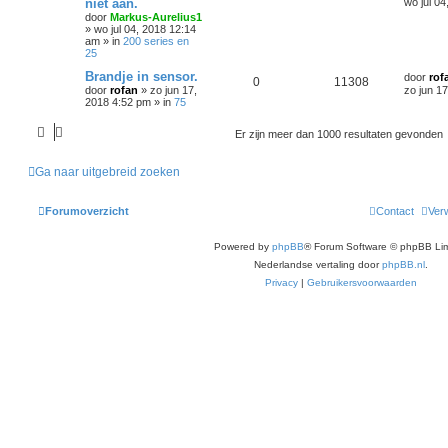
niet aan.
wo jul 0
door
Markus-Aurelius1
»
wo jul 04, 2018 12:14
am
» in
200 series en
25
Brandje in sensor.
door
rof
0
11308
door
rofan
»
zo jun 17,
zo jun 1
2018 4:52 pm
» in
75
Er zijn meer dan 1000 resultaten gevonden
Ga naar uitgebreid zoeken
Forumoverzicht
Contact
Verw
Powered by
phpBB
® Forum Software © phpBB Lim
Nederlandse vertaling door
phpBB.nl
.
Privacy
|
Gebruikersvoorwaarden