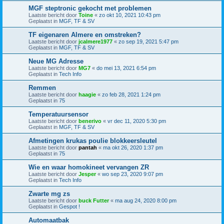
MGF steptronic gekocht met problemen
Laatste bericht door
Toine
«
zo okt 10, 2021 10:43 pm
Geplaatst in
MGF, TF & SV
TF eigenaren Almere en omstreken?
Laatste bericht door
jcalmere1977
«
zo sep 19, 2021 5:47 pm
Geplaatst in
MGF, TF & SV
Neue MG Adresse
Laatste bericht door
MG7
«
do mei 13, 2021 6:54 pm
Geplaatst in
Tech Info
Remmen
Laatste bericht door
haagie
«
zo feb 28, 2021 1:24 pm
Geplaatst in
75
Temperatuursensor
Laatste bericht door
benerivo
«
vr dec 11, 2020 5:30 pm
Geplaatst in
MGF, TF & SV
Afmetingen krukas poulie blokkeersleutel
Laatste bericht door
pantah
«
ma okt 26, 2020 1:37 pm
Geplaatst in
75
Wie en waar homokineet vervangen ZR
Laatste bericht door
Jesper
«
wo sep 23, 2020 9:07 pm
Geplaatst in
Tech Info
Zwarte mg zs
Laatste bericht door
buck Futter
«
ma aug 24, 2020 8:00 pm
Geplaatst in
Gespot !
Automaatbak