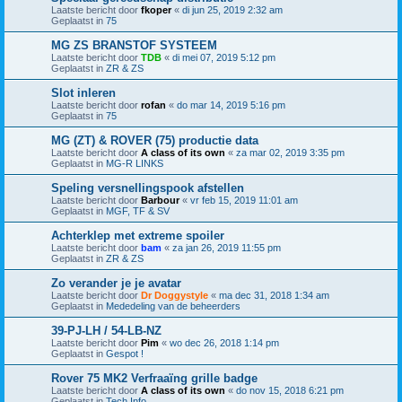
Laatste bericht door
fkoper
«
di jun 25, 2019 2:32 am
Geplaatst in
75
MG ZS BRANSTOF SYSTEEM
Laatste bericht door
TDB
«
di mei 07, 2019 5:12 pm
Geplaatst in
ZR & ZS
Slot inleren
Laatste bericht door
rofan
«
do mar 14, 2019 5:16 pm
Geplaatst in
75
MG (ZT) & ROVER (75) productie data
Laatste bericht door
A class of its own
«
za mar 02, 2019 3:35 pm
Geplaatst in
MG-R LINKS
Speling versnellingspook afstellen
Laatste bericht door
Barbour
«
vr feb 15, 2019 11:01 am
Geplaatst in
MGF, TF & SV
Achterklep met extreme spoiler
Laatste bericht door
bam
«
za jan 26, 2019 11:55 pm
Geplaatst in
ZR & ZS
Zo verander je je avatar
Laatste bericht door
Dr Doggystyle
«
ma dec 31, 2018 1:34 am
Geplaatst in
Mededeling van de beheerders
39-PJ-LH / 54-LB-NZ
Laatste bericht door
Pim
«
wo dec 26, 2018 1:14 pm
Geplaatst in
Gespot !
Rover 75 MK2 Verfraaïng grille badge
Laatste bericht door
A class of its own
«
do nov 15, 2018 6:21 pm
Geplaatst in
Tech Info