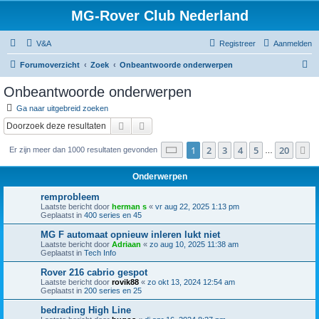
MG-Rover Club Nederland
V&A
Registreer
Aanmelden
Z
Forumoverzicht
Zoek
Onbeantwoorde onderwerpen
o
Onbeantwoorde onderwerpen
e
Ga naar uitgebreid zoeken
k
Zoek
Uitgebreid zoeken
Pagina
1
van
20
1
2
3
4
5
20
V
Er zijn meer dan 1000 resultaten gevonden
…
Onderwerpen
remprobleem
Laatste bericht door
herman s
«
vr aug 22, 2025 1:13 pm
Geplaatst in
400 series en 45
MG F automaat opnieuw inleren lukt niet
Laatste bericht door
Adriaan
«
zo aug 10, 2025 11:38 am
Geplaatst in
Tech Info
Rover 216 cabrio gespot
Laatste bericht door
rovik88
«
zo okt 13, 2024 12:54 am
Geplaatst in
200 series en 25
bedrading High Line