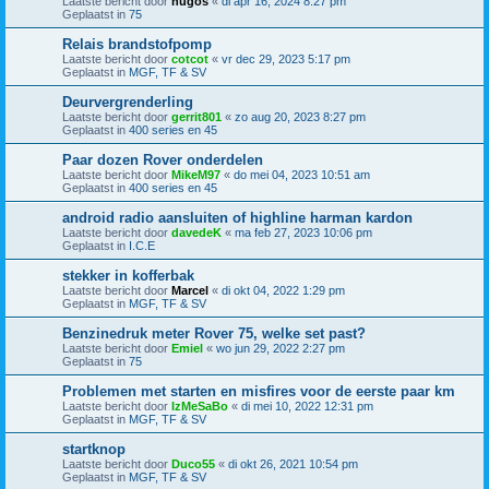
Laatste bericht door
hugos
«
di apr 16, 2024 8:27 pm
Geplaatst in
75
Relais brandstofpomp
Laatste bericht door
cotcot
«
vr dec 29, 2023 5:17 pm
Geplaatst in
MGF, TF & SV
Deurvergrenderling
Laatste bericht door
gerrit801
«
zo aug 20, 2023 8:27 pm
Geplaatst in
400 series en 45
Paar dozen Rover onderdelen
Laatste bericht door
MikeM97
«
do mei 04, 2023 10:51 am
Geplaatst in
400 series en 45
android radio aansluiten of highline harman kardon
Laatste bericht door
davedeK
«
ma feb 27, 2023 10:06 pm
Geplaatst in
I.C.E
stekker in kofferbak
Laatste bericht door
Marcel
«
di okt 04, 2022 1:29 pm
Geplaatst in
MGF, TF & SV
Benzinedruk meter Rover 75, welke set past?
Laatste bericht door
Emiel
«
wo jun 29, 2022 2:27 pm
Geplaatst in
75
Problemen met starten en misfires voor de eerste paar km
Laatste bericht door
IzMeSaBo
«
di mei 10, 2022 12:31 pm
Geplaatst in
MGF, TF & SV
startknop
Laatste bericht door
Duco55
«
di okt 26, 2021 10:54 pm
Geplaatst in
MGF, TF & SV