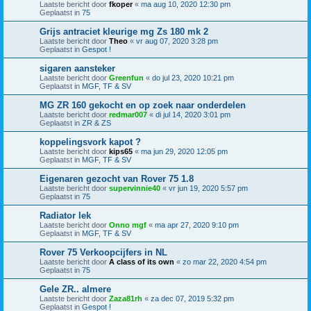
Laatste bericht door
fkoper
«
ma aug 10, 2020 12:30 pm
Geplaatst in
75
Grijs antraciet kleurige mg Zs 180 mk 2
Laatste bericht door
Theo
«
vr aug 07, 2020 3:28 pm
Geplaatst in
Gespot !
sigaren aansteker
Laatste bericht door
Greenfun
«
do jul 23, 2020 10:21 pm
Geplaatst in
MGF, TF & SV
MG ZR 160 gekocht en op zoek naar onderdelen
Laatste bericht door
redmar007
«
di jul 14, 2020 3:01 pm
Geplaatst in
ZR & ZS
koppelingsvork kapot ?
Laatste bericht door
kips65
«
ma jun 29, 2020 12:05 pm
Geplaatst in
MGF, TF & SV
Eigenaren gezocht van Rover 75 1.8
Laatste bericht door
supervinnie40
«
vr jun 19, 2020 5:57 pm
Geplaatst in
75
Radiator lek
Laatste bericht door
Onno mgf
«
ma apr 27, 2020 9:10 pm
Geplaatst in
MGF, TF & SV
Rover 75 Verkoopcijfers in NL
Laatste bericht door
A class of its own
«
zo mar 22, 2020 4:54 pm
Geplaatst in
75
Gele ZR.. almere
Laatste bericht door
Zaza81rh
«
za dec 07, 2019 5:32 pm
Geplaatst in
Gespot !