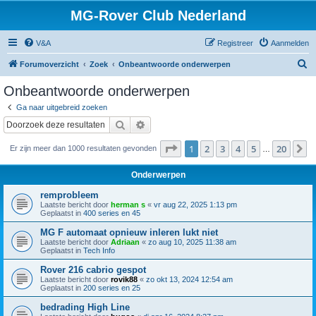
MG-Rover Club Nederland
V&A
Registreer
Aanmelden
Z
Forumoverzicht
Zoek
Onbeantwoorde onderwerpen
o
Onbeantwoorde onderwerpen
e
Ga naar uitgebreid zoeken
k
Zoek
Uitgebreid zoeken
Pagina
1
van
20
1
2
3
4
5
20
V
Er zijn meer dan 1000 resultaten gevonden
…
Onderwerpen
remprobleem
Laatste bericht door
herman s
«
vr aug 22, 2025 1:13 pm
Geplaatst in
400 series en 45
MG F automaat opnieuw inleren lukt niet
Laatste bericht door
Adriaan
«
zo aug 10, 2025 11:38 am
Geplaatst in
Tech Info
Rover 216 cabrio gespot
Laatste bericht door
rovik88
«
zo okt 13, 2024 12:54 am
Geplaatst in
200 series en 25
bedrading High Line