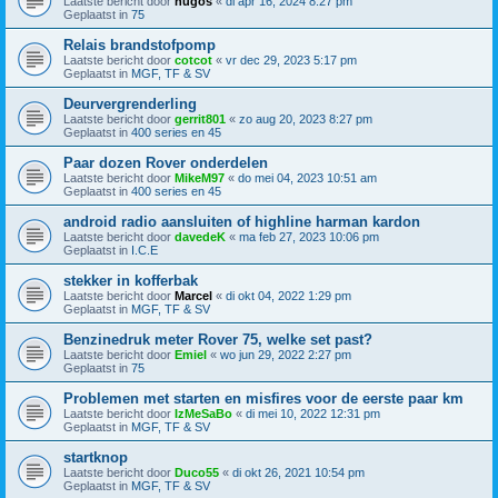
Laatste bericht door
hugos
«
di apr 16, 2024 8:27 pm
Geplaatst in
75
Relais brandstofpomp
Laatste bericht door
cotcot
«
vr dec 29, 2023 5:17 pm
Geplaatst in
MGF, TF & SV
Deurvergrenderling
Laatste bericht door
gerrit801
«
zo aug 20, 2023 8:27 pm
Geplaatst in
400 series en 45
Paar dozen Rover onderdelen
Laatste bericht door
MikeM97
«
do mei 04, 2023 10:51 am
Geplaatst in
400 series en 45
android radio aansluiten of highline harman kardon
Laatste bericht door
davedeK
«
ma feb 27, 2023 10:06 pm
Geplaatst in
I.C.E
stekker in kofferbak
Laatste bericht door
Marcel
«
di okt 04, 2022 1:29 pm
Geplaatst in
MGF, TF & SV
Benzinedruk meter Rover 75, welke set past?
Laatste bericht door
Emiel
«
wo jun 29, 2022 2:27 pm
Geplaatst in
75
Problemen met starten en misfires voor de eerste paar km
Laatste bericht door
IzMeSaBo
«
di mei 10, 2022 12:31 pm
Geplaatst in
MGF, TF & SV
startknop
Laatste bericht door
Duco55
«
di okt 26, 2021 10:54 pm
Geplaatst in
MGF, TF & SV