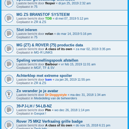
Laatste bericht door
fkoper
«
di jun 25, 2019 2:32 am
Geplaatst in
75
MG ZS BRANSTOF SYSTEEM
Laatste bericht door
TDB
«
di mei 07, 2019 5:12 pm
Geplaatst in
ZR & ZS
Slot inleren
Laatste bericht door
rofan
«
do mar 14, 2019 5:16 pm
Geplaatst in
75
MG (ZT) & ROVER (75) productie data
Laatste bericht door
A class of its own
«
za mar 02, 2019 3:35 pm
Geplaatst in
MG-R LINKS
Speling versnellingspook afstellen
Laatste bericht door
Barbour
«
vr feb 15, 2019 11:01 am
Geplaatst in
MGF, TF & SV
Achterklep met extreme spoiler
Laatste bericht door
bam
«
za jan 26, 2019 11:55 pm
Geplaatst in
ZR & ZS
Zo verander je je avatar
Laatste bericht door
Dr Doggystyle
«
ma dec 31, 2018 1:34 am
Geplaatst in
Mededeling van de beheerders
39-PJ-LH / 54-LB-NZ
Laatste bericht door
Pim
«
wo dec 26, 2018 1:14 pm
Geplaatst in
Gespot !
Rover 75 MK2 Verfraaïng grille badge
Laatste bericht door
A class of its own
«
do nov 15, 2018 6:21 pm
Geplaatst in
Tech Info