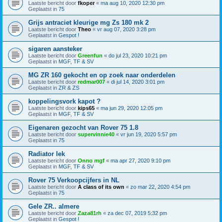
Laatste bericht door
fkoper
«
ma aug 10, 2020 12:30 pm
Geplaatst in
75
Grijs antraciet kleurige mg Zs 180 mk 2
Laatste bericht door
Theo
«
vr aug 07, 2020 3:28 pm
Geplaatst in
Gespot !
sigaren aansteker
Laatste bericht door
Greenfun
«
do jul 23, 2020 10:21 pm
Geplaatst in
MGF, TF & SV
MG ZR 160 gekocht en op zoek naar onderdelen
Laatste bericht door
redmar007
«
di jul 14, 2020 3:01 pm
Geplaatst in
ZR & ZS
koppelingsvork kapot ?
Laatste bericht door
kips65
«
ma jun 29, 2020 12:05 pm
Geplaatst in
MGF, TF & SV
Eigenaren gezocht van Rover 75 1.8
Laatste bericht door
supervinnie40
«
vr jun 19, 2020 5:57 pm
Geplaatst in
75
Radiator lek
Laatste bericht door
Onno mgf
«
ma apr 27, 2020 9:10 pm
Geplaatst in
MGF, TF & SV
Rover 75 Verkoopcijfers in NL
Laatste bericht door
A class of its own
«
zo mar 22, 2020 4:54 pm
Geplaatst in
75
Gele ZR.. almere
Laatste bericht door
Zaza81rh
«
za dec 07, 2019 5:32 pm
Geplaatst in
Gespot !