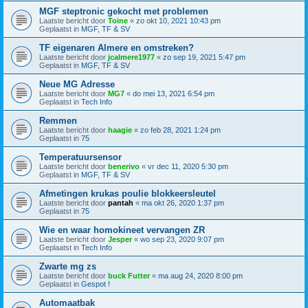
MGF steptronic gekocht met problemen
Laatste bericht door
Toine
«
zo okt 10, 2021 10:43 pm
Geplaatst in
MGF, TF & SV
TF eigenaren Almere en omstreken?
Laatste bericht door
jcalmere1977
«
zo sep 19, 2021 5:47 pm
Geplaatst in
MGF, TF & SV
Neue MG Adresse
Laatste bericht door
MG7
«
do mei 13, 2021 6:54 pm
Geplaatst in
Tech Info
Remmen
Laatste bericht door
haagie
«
zo feb 28, 2021 1:24 pm
Geplaatst in
75
Temperatuursensor
Laatste bericht door
benerivo
«
vr dec 11, 2020 5:30 pm
Geplaatst in
MGF, TF & SV
Afmetingen krukas poulie blokkeersleutel
Laatste bericht door
pantah
«
ma okt 26, 2020 1:37 pm
Geplaatst in
75
Wie en waar homokineet vervangen ZR
Laatste bericht door
Jesper
«
wo sep 23, 2020 9:07 pm
Geplaatst in
Tech Info
Zwarte mg zs
Laatste bericht door
buck Futter
«
ma aug 24, 2020 8:00 pm
Geplaatst in
Gespot !
Automaatbak