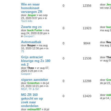
Wie en waar
door
Jes
0
12356
homokineet
wo sep 2
vervangen ZR
door
Jesper
»
wo sep
23, 2020 9:07 pm
» in
Tech Info
Zwarte mg zs
door
buc
0
11923
door
buck Futter
»
ma
ma aug 2
aug 24, 2020 8:00 pm
»
in
Gespot !
Automaatbak
door
fko
0
9044
door
fkoper
»
ma aug
ma aug 1
10, 2020 12:30 pm
» in
75
Grijs antraciet
door
Th
0
11536
kleurige mg Zs 180
vr aug 0
mk 2
door
Theo
»
vr aug 07,
2020 3:28 pm
» in
Gespot !
sigaren aansteker
door
Gre
0
12298
door
Greenfun
»
do jul
do jul 2
23, 2020 10:21 pm
» in
MGF, TF & SV
MG ZR 160
door
red
0
12420
gekocht en op
di jul 14
zoek naar
onderdelen
door
redmar007
»
di jul