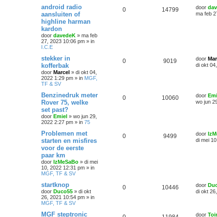
android radio
door
da
0
14799
aansluiten of
ma feb 2
highline harman
kardon
door
davedeK
»
ma feb
27, 2023 10:06 pm
» in
I.C.E
stekker in
door
Mar
0
9019
kofferbak
di okt 0
door
Marcel
»
di okt 04,
2022 1:29 pm
» in
MGF,
TF & SV
Benzinedruk meter
door
Emi
0
10060
Rover 75, welke
wo jun 2
set past?
door
Emiel
»
wo jun 29,
2022 2:27 pm
» in
75
Problemen met
door
Iz
0
9499
starten en misfires
di mei 1
voor de eerste
paar km
door
IzMeSaBo
»
di mei
10, 2022 12:31 pm
» in
MGF, TF & SV
startknop
door
Du
0
10446
door
Duco55
»
di okt
di okt 2
26, 2021 10:54 pm
» in
MGF, TF & SV
MGF steptronic
door
Toi