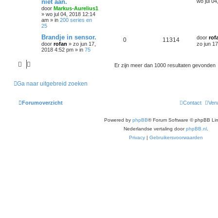
niet aan.
wo jul 0
door
Markus-Aurelius1
»
wo jul 04, 2018 12:14
am
» in
200 series en
25
Brandje in sensor.
door
rof
0
11314
door
rofan
»
zo jun 17,
zo jun 1
2018 4:52 pm
» in
75
Er zijn meer dan 1000 resultaten gevonden
Ga naar uitgebreid zoeken
Forumoverzicht
Contact
Verw
Powered by
phpBB
® Forum Software © phpBB Lim
Nederlandse vertaling door
phpBB.nl
.
Privacy
|
Gebruikersvoorwaarden