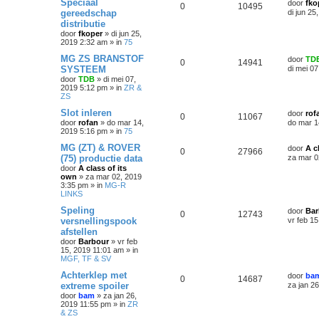
Speciaal
door
fko
0
10495
gereedschap
di jun 25
distributie
door
fkoper
»
di jun 25,
2019 2:32 am
» in
75
MG ZS BRANSTOF
door
TD
0
14941
SYSTEEM
di mei 0
door
TDB
»
di mei 07,
2019 5:12 pm
» in
ZR &
ZS
Slot inleren
door
rof
0
11067
door
rofan
»
do mar 14,
do mar 1
2019 5:16 pm
» in
75
MG (ZT) & ROVER
door
A c
0
27966
(75) productie data
za mar 0
door
A class of its
own
»
za mar 02, 2019
3:35 pm
» in
MG-R
LINKS
Speling
door
Bar
0
12743
versnellingspook
vr feb 1
afstellen
door
Barbour
»
vr feb
15, 2019 11:01 am
» in
MGF, TF & SV
Achterklep met
door
ba
0
14687
extreme spoiler
za jan 2
door
bam
»
za jan 26,
2019 11:55 pm
» in
ZR
& ZS