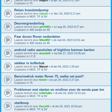
Laatste bericht door
hugos
«
di apr 16, 2024 8:27 pm
Geplaatst in
75
Relais brandstofpomp
Laatste bericht door
cotcot
«
vr dec 29, 2023 5:17 pm
Geplaatst in
MGF, TF & SV
Deurvergrenderling
Laatste bericht door
gerrit801
«
zo aug 20, 2023 8:27 pm
Geplaatst in
400 series en 45
Paar dozen Rover onderdelen
Laatste bericht door
MikeM97
«
do mei 04, 2023 10:51 am
Geplaatst in
400 series en 45
android radio aansluiten of highline harman kardon
Laatste bericht door
davedeK
«
ma feb 27, 2023 10:06 pm
Geplaatst in
I.C.E
stekker in kofferbak
Laatste bericht door
Marcel
«
di okt 04, 2022 1:29 pm
Geplaatst in
MGF, TF & SV
Benzinedruk meter Rover 75, welke set past?
Laatste bericht door
Emiel
«
wo jun 29, 2022 2:27 pm
Geplaatst in
75
Problemen met starten en misfires voor de eerste paar km
Laatste bericht door
IzMeSaBo
«
di mei 10, 2022 12:31 pm
Geplaatst in
MGF, TF & SV
startknop
Laatste bericht door
Duco55
«
di okt 26, 2021 10:54 pm
Geplaatst in
MGF, TF & SV