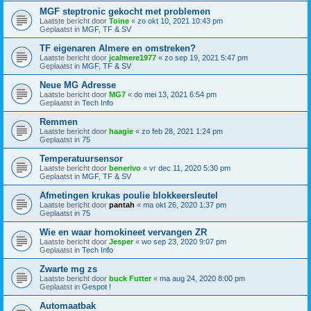
MGF steptronic gekocht met problemen
Laatste bericht door
Toine
«
zo okt 10, 2021 10:43 pm
Geplaatst in
MGF, TF & SV
TF eigenaren Almere en omstreken?
Laatste bericht door
jcalmere1977
«
zo sep 19, 2021 5:47 pm
Geplaatst in
MGF, TF & SV
Neue MG Adresse
Laatste bericht door
MG7
«
do mei 13, 2021 6:54 pm
Geplaatst in
Tech Info
Remmen
Laatste bericht door
haagie
«
zo feb 28, 2021 1:24 pm
Geplaatst in
75
Temperatuursensor
Laatste bericht door
benerivo
«
vr dec 11, 2020 5:30 pm
Geplaatst in
MGF, TF & SV
Afmetingen krukas poulie blokkeersleutel
Laatste bericht door
pantah
«
ma okt 26, 2020 1:37 pm
Geplaatst in
75
Wie en waar homokineet vervangen ZR
Laatste bericht door
Jesper
«
wo sep 23, 2020 9:07 pm
Geplaatst in
Tech Info
Zwarte mg zs
Laatste bericht door
buck Futter
«
ma aug 24, 2020 8:00 pm
Geplaatst in
Gespot !
Automaatbak