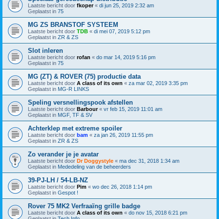
Laatste bericht door
fkoper
«
di jun 25, 2019 2:32 am
Geplaatst in
75
MG ZS BRANSTOF SYSTEEM
Laatste bericht door
TDB
«
di mei 07, 2019 5:12 pm
Geplaatst in
ZR & ZS
Slot inleren
Laatste bericht door
rofan
«
do mar 14, 2019 5:16 pm
Geplaatst in
75
MG (ZT) & ROVER (75) productie data
Laatste bericht door
A class of its own
«
za mar 02, 2019 3:35 pm
Geplaatst in
MG-R LINKS
Speling versnellingspook afstellen
Laatste bericht door
Barbour
«
vr feb 15, 2019 11:01 am
Geplaatst in
MGF, TF & SV
Achterklep met extreme spoiler
Laatste bericht door
bam
«
za jan 26, 2019 11:55 pm
Geplaatst in
ZR & ZS
Zo verander je je avatar
Laatste bericht door
Dr Doggystyle
«
ma dec 31, 2018 1:34 am
Geplaatst in
Mededeling van de beheerders
39-PJ-LH / 54-LB-NZ
Laatste bericht door
Pim
«
wo dec 26, 2018 1:14 pm
Geplaatst in
Gespot !
Rover 75 MK2 Verfraaïng grille badge
Laatste bericht door
A class of its own
«
do nov 15, 2018 6:21 pm
Geplaatst in
Tech Info