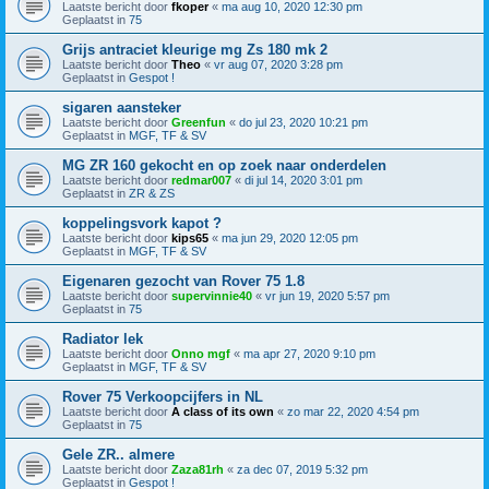
Laatste bericht door
fkoper
«
ma aug 10, 2020 12:30 pm
Geplaatst in
75
Grijs antraciet kleurige mg Zs 180 mk 2
Laatste bericht door
Theo
«
vr aug 07, 2020 3:28 pm
Geplaatst in
Gespot !
sigaren aansteker
Laatste bericht door
Greenfun
«
do jul 23, 2020 10:21 pm
Geplaatst in
MGF, TF & SV
MG ZR 160 gekocht en op zoek naar onderdelen
Laatste bericht door
redmar007
«
di jul 14, 2020 3:01 pm
Geplaatst in
ZR & ZS
koppelingsvork kapot ?
Laatste bericht door
kips65
«
ma jun 29, 2020 12:05 pm
Geplaatst in
MGF, TF & SV
Eigenaren gezocht van Rover 75 1.8
Laatste bericht door
supervinnie40
«
vr jun 19, 2020 5:57 pm
Geplaatst in
75
Radiator lek
Laatste bericht door
Onno mgf
«
ma apr 27, 2020 9:10 pm
Geplaatst in
MGF, TF & SV
Rover 75 Verkoopcijfers in NL
Laatste bericht door
A class of its own
«
zo mar 22, 2020 4:54 pm
Geplaatst in
75
Gele ZR.. almere
Laatste bericht door
Zaza81rh
«
za dec 07, 2019 5:32 pm
Geplaatst in
Gespot !