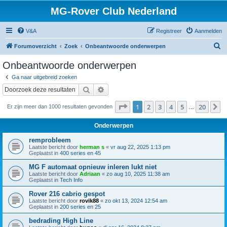
MG-Rover Club Nederland
V&A
Registreer
Aanmelden
Z
Forumoverzicht
Zoek
Onbeantwoorde onderwerpen
o
Onbeantwoorde onderwerpen
e
Ga naar uitgebreid zoeken
k
Zoek
Uitgebreid zoeken
Pagina
1
van
20
1
2
3
4
5
20
V
Er zijn meer dan 1000 resultaten gevonden
…
Onderwerpen
remprobleem
Laatste bericht door
herman s
«
vr aug 22, 2025 1:13 pm
Geplaatst in
400 series en 45
MG F automaat opnieuw inleren lukt niet
Laatste bericht door
Adriaan
«
zo aug 10, 2025 11:38 am
Geplaatst in
Tech Info
Rover 216 cabrio gespot
Laatste bericht door
rovik88
«
zo okt 13, 2024 12:54 am
Geplaatst in
200 series en 25
bedrading High Line