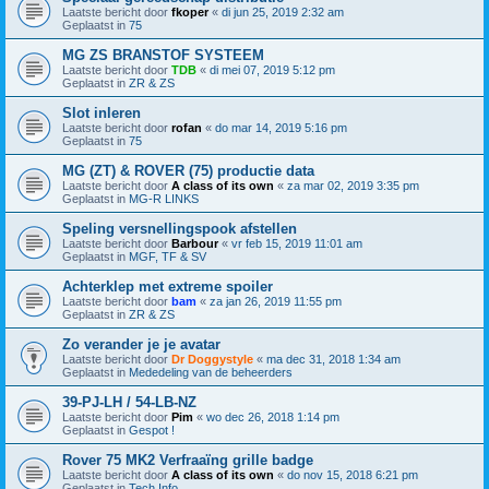
Laatste bericht door
fkoper
«
di jun 25, 2019 2:32 am
Geplaatst in
75
MG ZS BRANSTOF SYSTEEM
Laatste bericht door
TDB
«
di mei 07, 2019 5:12 pm
Geplaatst in
ZR & ZS
Slot inleren
Laatste bericht door
rofan
«
do mar 14, 2019 5:16 pm
Geplaatst in
75
MG (ZT) & ROVER (75) productie data
Laatste bericht door
A class of its own
«
za mar 02, 2019 3:35 pm
Geplaatst in
MG-R LINKS
Speling versnellingspook afstellen
Laatste bericht door
Barbour
«
vr feb 15, 2019 11:01 am
Geplaatst in
MGF, TF & SV
Achterklep met extreme spoiler
Laatste bericht door
bam
«
za jan 26, 2019 11:55 pm
Geplaatst in
ZR & ZS
Zo verander je je avatar
Laatste bericht door
Dr Doggystyle
«
ma dec 31, 2018 1:34 am
Geplaatst in
Mededeling van de beheerders
39-PJ-LH / 54-LB-NZ
Laatste bericht door
Pim
«
wo dec 26, 2018 1:14 pm
Geplaatst in
Gespot !
Rover 75 MK2 Verfraaïng grille badge
Laatste bericht door
A class of its own
«
do nov 15, 2018 6:21 pm
Geplaatst in
Tech Info