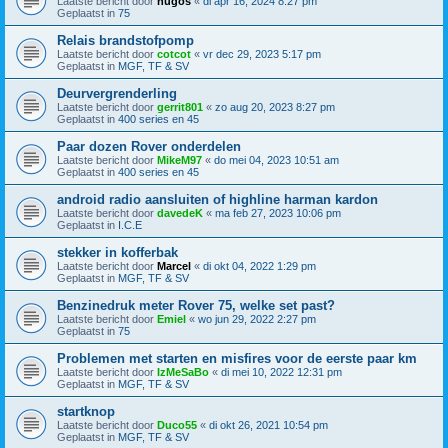
Laatste bericht door
hugos
«
di apr 16, 2024 8:27 pm
Geplaatst in
75
Relais brandstofpomp
Laatste bericht door
cotcot
«
vr dec 29, 2023 5:17 pm
Geplaatst in
MGF, TF & SV
Deurvergrenderling
Laatste bericht door
gerrit801
«
zo aug 20, 2023 8:27 pm
Geplaatst in
400 series en 45
Paar dozen Rover onderdelen
Laatste bericht door
MikeM97
«
do mei 04, 2023 10:51 am
Geplaatst in
400 series en 45
android radio aansluiten of highline harman kardon
Laatste bericht door
davedeK
«
ma feb 27, 2023 10:06 pm
Geplaatst in
I.C.E
stekker in kofferbak
Laatste bericht door
Marcel
«
di okt 04, 2022 1:29 pm
Geplaatst in
MGF, TF & SV
Benzinedruk meter Rover 75, welke set past?
Laatste bericht door
Emiel
«
wo jun 29, 2022 2:27 pm
Geplaatst in
75
Problemen met starten en misfires voor de eerste paar km
Laatste bericht door
IzMeSaBo
«
di mei 10, 2022 12:31 pm
Geplaatst in
MGF, TF & SV
startknop
Laatste bericht door
Duco55
«
di okt 26, 2021 10:54 pm
Geplaatst in
MGF, TF & SV