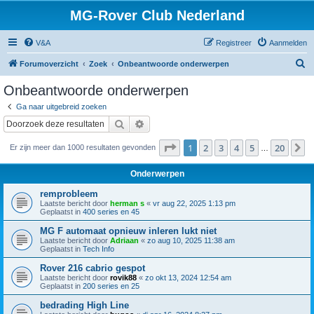
MG-Rover Club Nederland
V&A
Registreer
Aanmelden
Z
Forumoverzicht
Zoek
Onbeantwoorde onderwerpen
o
Onbeantwoorde onderwerpen
e
Ga naar uitgebreid zoeken
k
Zoek
Uitgebreid zoeken
Pagina
1
van
20
1
2
3
4
5
20
V
Er zijn meer dan 1000 resultaten gevonden
…
Onderwerpen
remprobleem
Laatste bericht door
herman s
«
vr aug 22, 2025 1:13 pm
Geplaatst in
400 series en 45
MG F automaat opnieuw inleren lukt niet
Laatste bericht door
Adriaan
«
zo aug 10, 2025 11:38 am
Geplaatst in
Tech Info
Rover 216 cabrio gespot
Laatste bericht door
rovik88
«
zo okt 13, 2024 12:54 am
Geplaatst in
200 series en 25
bedrading High Line