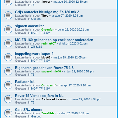
Laatste bericht door
fkoper
«
ma aug 10, 2020 12:30 pm
Geplaatst in
75
Grijs antraciet kleurige mg Zs 180 mk 2
Laatste bericht door
Theo
«
vr aug 07, 2020 3:28 pm
Geplaatst in
Gespot !
sigaren aansteker
Laatste bericht door
Greenfun
«
do jul 23, 2020 10:21 pm
Geplaatst in
MGF, TF & SV
MG ZR 160 gekocht en op zoek naar onderdelen
Laatste bericht door
redmar007
«
di jul 14, 2020 3:01 pm
Geplaatst in
ZR & ZS
koppelingsvork kapot ?
Laatste bericht door
kips65
«
ma jun 29, 2020 12:05 pm
Geplaatst in
MGF, TF & SV
Eigenaren gezocht van Rover 75 1.8
Laatste bericht door
supervinnie40
«
vr jun 19, 2020 5:57 pm
Geplaatst in
75
Radiator lek
Laatste bericht door
Onno mgf
«
ma apr 27, 2020 9:10 pm
Geplaatst in
MGF, TF & SV
Rover 75 Verkoopcijfers in NL
Laatste bericht door
A class of its own
«
zo mar 22, 2020 4:54 pm
Geplaatst in
75
Gele ZR.. almere
Laatste bericht door
Zaza81rh
«
za dec 07, 2019 5:32 pm
Geplaatst in
Gespot !