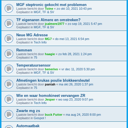
MGF steptronic gekocht met problemen
Laatste bericht door
Toine
«
zo okt 10, 2021 10:43 pm
Geplaatst in
MGF, TF & SV
TF eigenaren Almere en omstreken?
Laatste bericht door
jcalmere1977
«
zo sep 19, 2021 5:47 pm
Geplaatst in
MGF, TF & SV
Neue MG Adresse
Laatste bericht door
MG7
«
do mei 13, 2021 6:54 pm
Geplaatst in
Tech Info
Remmen
Laatste bericht door
haagie
«
zo feb 28, 2021 1:24 pm
Geplaatst in
75
Temperatuursensor
Laatste bericht door
benerivo
«
vr dec 11, 2020 5:30 pm
Geplaatst in
MGF, TF & SV
Afmetingen krukas poulie blokkeersleutel
Laatste bericht door
pantah
«
ma okt 26, 2020 1:37 pm
Geplaatst in
75
Wie en waar homokineet vervangen ZR
Laatste bericht door
Jesper
«
wo sep 23, 2020 9:07 pm
Geplaatst in
Tech Info
Zwarte mg zs
Laatste bericht door
buck Futter
«
ma aug 24, 2020 8:00 pm
Geplaatst in
Gespot !
Automaatbak