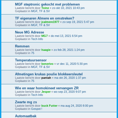
MGF steptronic gekocht met problemen
Laatste bericht door
Toine
«
zo okt 10, 2021 10:43 pm
Geplaatst in
MGF, TF & SV
TF eigenaren Almere en omstreken?
Laatste bericht door
jcalmere1977
«
zo sep 19, 2021 5:47 pm
Geplaatst in
MGF, TF & SV
Neue MG Adresse
Laatste bericht door
MG7
«
do mei 13, 2021 6:54 pm
Geplaatst in
Tech Info
Remmen
Laatste bericht door
haagie
«
zo feb 28, 2021 1:24 pm
Geplaatst in
75
Temperatuursensor
Laatste bericht door
benerivo
«
vr dec 11, 2020 5:30 pm
Geplaatst in
MGF, TF & SV
Afmetingen krukas poulie blokkeersleutel
Laatste bericht door
pantah
«
ma okt 26, 2020 1:37 pm
Geplaatst in
75
Wie en waar homokineet vervangen ZR
Laatste bericht door
Jesper
«
wo sep 23, 2020 9:07 pm
Geplaatst in
Tech Info
Zwarte mg zs
Laatste bericht door
buck Futter
«
ma aug 24, 2020 8:00 pm
Geplaatst in
Gespot !
Automaatbak