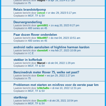
Laatste bericht door
hugos
«
di apr 16, 2024 8:27 pm
Geplaatst in
75
Relais brandstofpomp
Laatste bericht door
cotcot
«
vr dec 29, 2023 5:17 pm
Geplaatst in
MGF, TF & SV
Deurvergrenderling
Laatste bericht door
gerrit801
«
zo aug 20, 2023 8:27 pm
Geplaatst in
400 series en 45
Paar dozen Rover onderdelen
Laatste bericht door
MikeM97
«
do mei 04, 2023 10:51 am
Geplaatst in
400 series en 45
android radio aansluiten of highline harman kardon
Laatste bericht door
davedeK
«
ma feb 27, 2023 10:06 pm
Geplaatst in
I.C.E
stekker in kofferbak
Laatste bericht door
Marcel
«
di okt 04, 2022 1:29 pm
Geplaatst in
MGF, TF & SV
Benzinedruk meter Rover 75, welke set past?
Laatste bericht door
Emiel
«
wo jun 29, 2022 2:27 pm
Geplaatst in
75
Problemen met starten en misfires voor de eerste paar km
Laatste bericht door
IzMeSaBo
«
di mei 10, 2022 12:31 pm
Geplaatst in
MGF, TF & SV
startknop
Laatste bericht door
Duco55
«
di okt 26, 2021 10:54 pm
Geplaatst in
MGF, TF & SV