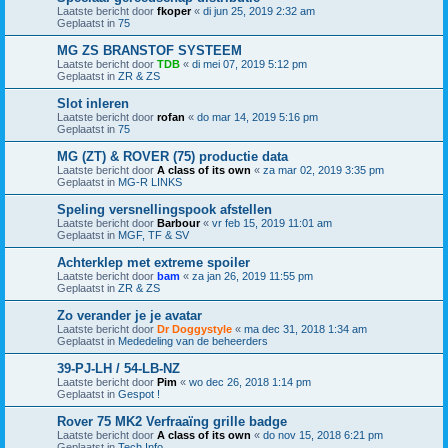
Laatste bericht door
fkoper
«
di jun 25, 2019 2:32 am
Geplaatst in
75
MG ZS BRANSTOF SYSTEEM
Laatste bericht door
TDB
«
di mei 07, 2019 5:12 pm
Geplaatst in
ZR & ZS
Slot inleren
Laatste bericht door
rofan
«
do mar 14, 2019 5:16 pm
Geplaatst in
75
MG (ZT) & ROVER (75) productie data
Laatste bericht door
A class of its own
«
za mar 02, 2019 3:35 pm
Geplaatst in
MG-R LINKS
Speling versnellingspook afstellen
Laatste bericht door
Barbour
«
vr feb 15, 2019 11:01 am
Geplaatst in
MGF, TF & SV
Achterklep met extreme spoiler
Laatste bericht door
bam
«
za jan 26, 2019 11:55 pm
Geplaatst in
ZR & ZS
Zo verander je je avatar
Laatste bericht door
Dr Doggystyle
«
ma dec 31, 2018 1:34 am
Geplaatst in
Mededeling van de beheerders
39-PJ-LH / 54-LB-NZ
Laatste bericht door
Pim
«
wo dec 26, 2018 1:14 pm
Geplaatst in
Gespot !
Rover 75 MK2 Verfraaïng grille badge
Laatste bericht door
A class of its own
«
do nov 15, 2018 6:21 pm
Geplaatst in
Tech Info