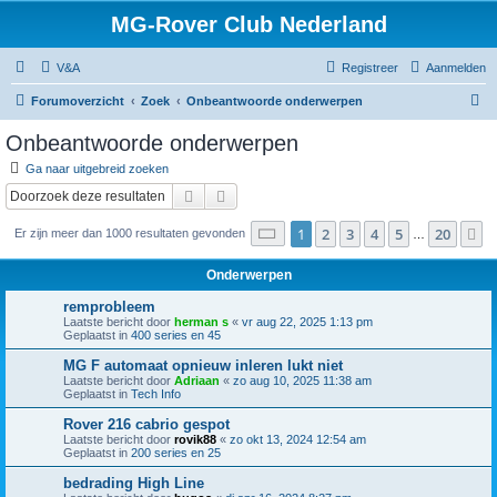
MG-Rover Club Nederland
V&A
Registreer
Aanmelden
Z
Forumoverzicht
Zoek
Onbeantwoorde onderwerpen
o
Onbeantwoorde onderwerpen
e
Ga naar uitgebreid zoeken
k
Zoek
Uitgebreid zoeken
Pagina
1
van
20
1
2
3
4
5
20
V
Er zijn meer dan 1000 resultaten gevonden
…
Onderwerpen
remprobleem
Laatste bericht door
herman s
«
vr aug 22, 2025 1:13 pm
Geplaatst in
400 series en 45
MG F automaat opnieuw inleren lukt niet
Laatste bericht door
Adriaan
«
zo aug 10, 2025 11:38 am
Geplaatst in
Tech Info
Rover 216 cabrio gespot
Laatste bericht door
rovik88
«
zo okt 13, 2024 12:54 am
Geplaatst in
200 series en 25
bedrading High Line