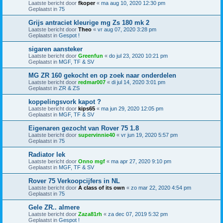
Laatste bericht door
fkoper
«
ma aug 10, 2020 12:30 pm
Geplaatst in
75
Grijs antraciet kleurige mg Zs 180 mk 2
Laatste bericht door
Theo
«
vr aug 07, 2020 3:28 pm
Geplaatst in
Gespot !
sigaren aansteker
Laatste bericht door
Greenfun
«
do jul 23, 2020 10:21 pm
Geplaatst in
MGF, TF & SV
MG ZR 160 gekocht en op zoek naar onderdelen
Laatste bericht door
redmar007
«
di jul 14, 2020 3:01 pm
Geplaatst in
ZR & ZS
koppelingsvork kapot ?
Laatste bericht door
kips65
«
ma jun 29, 2020 12:05 pm
Geplaatst in
MGF, TF & SV
Eigenaren gezocht van Rover 75 1.8
Laatste bericht door
supervinnie40
«
vr jun 19, 2020 5:57 pm
Geplaatst in
75
Radiator lek
Laatste bericht door
Onno mgf
«
ma apr 27, 2020 9:10 pm
Geplaatst in
MGF, TF & SV
Rover 75 Verkoopcijfers in NL
Laatste bericht door
A class of its own
«
zo mar 22, 2020 4:54 pm
Geplaatst in
75
Gele ZR.. almere
Laatste bericht door
Zaza81rh
«
za dec 07, 2019 5:32 pm
Geplaatst in
Gespot !