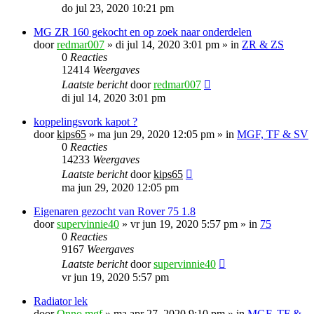
do jul 23, 2020 10:21 pm
MG ZR 160 gekocht en op zoek naar onderdelen
door
redmar007
»
di jul 14, 2020 3:01 pm
» in
ZR & ZS
0
Reacties
12414
Weergaves
Laatste bericht
door
redmar007
di jul 14, 2020 3:01 pm
koppelingsvork kapot ?
door
kips65
»
ma jun 29, 2020 12:05 pm
» in
MGF, TF & SV
0
Reacties
14233
Weergaves
Laatste bericht
door
kips65
ma jun 29, 2020 12:05 pm
Eigenaren gezocht van Rover 75 1.8
door
supervinnie40
»
vr jun 19, 2020 5:57 pm
» in
75
0
Reacties
9167
Weergaves
Laatste bericht
door
supervinnie40
vr jun 19, 2020 5:57 pm
Radiator lek
door
Onno mgf
»
ma apr 27, 2020 9:10 pm
» in
MGF, TF &