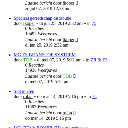
Laatste bericht
door
fkoper
zo jul 07, 2019 12:33 am
Speciaal gereedschap distributie
door
fkoper
»
di jun 25, 2019 2:32 am
» in
75
0
Reacties
10495
Weergaves
Laatste bericht
door
fkoper
di jun 25, 2019 2:32 am
MG ZS BRANSTOF SYSTEEM
door
TDB
»
di mei 07, 2019 5:12 pm
» in
ZR & ZS
0
Reacties
14938
Weergaves
Laatste bericht
door
TDB
di mei 07, 2019 5:12 pm
Slot inleren
door
rofan
»
do mar 14, 2019 5:16 pm
» in
75
0
Reacties
11067
Weergaves
Laatste bericht
door
rofan
do mar 14, 2019 5:16 pm
MG (ZT) & ROVER (75) productie data