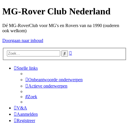
MG-Rover Club Nederland
Dé MG-RoverClub voor MG's en Rovers van na 1990 (ouderen
ook welkom)
Doorgaan naar inhoud
Uitgebreid
Zoek
zoeken
Snelle links
Onbeantwoorde onderwerpen
Actieve onderwerpen
Zoek
V&A
Aanmelden
Registreer