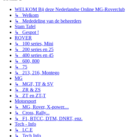
WELKOM Bij deze Nederlandse Online MG-Roverclub
↳ Welkom
↳ Mededeling van de beheerders
Stam Tafel
↳ Gespot !
ROVER
↳ 100 series, Mini
↳ 200 series en 25
↳ 400 series en 45
↳ 600, 800
↳ 75
↳ 213, 216, Montego
MG
↳ MGF, TF & SV
↳ ZR & ZS
↳ ZT en ZT-T
Motorsport
↳ MG, Rover, X-power....
↳ Cross, Rally...
↳ F1, BTCC, DTM, DNRT, enz.
Tech - Info
↳ I.C.E
↳ Tech Info