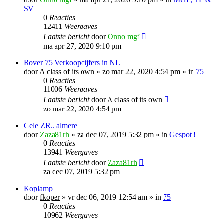
SV
0
Reacties
12411
Weergaves
Laatste bericht
door
Onno mgf
ma apr 27, 2020 9:10 pm
Rover 75 Verkoopcijfers in NL
door
A class of its own
»
zo mar 22, 2020 4:54 pm
» in
75
0
Reacties
11006
Weergaves
Laatste bericht
door
A class of its own
zo mar 22, 2020 4:54 pm
Gele ZR.. almere
door
Zaza81rh
»
za dec 07, 2019 5:32 pm
» in
Gespot !
0
Reacties
13941
Weergaves
Laatste bericht
door
Zaza81rh
za dec 07, 2019 5:32 pm
Koplamp
door
fkoper
»
vr dec 06, 2019 12:54 am
» in
75
0
Reacties
10962
Weergaves