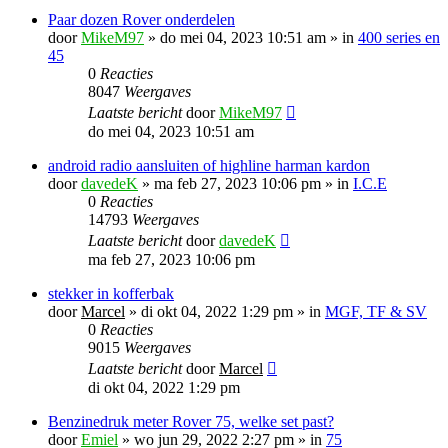
Paar dozen Rover onderdelen
door
MikeM97
»
do mei 04, 2023 10:51 am
» in
400 series en
45
0
Reacties
8047
Weergaves
Laatste bericht
door
MikeM97
do mei 04, 2023 10:51 am
android radio aansluiten of highline harman kardon
door
davedeK
»
ma feb 27, 2023 10:06 pm
» in
I.C.E
0
Reacties
14793
Weergaves
Laatste bericht
door
davedeK
ma feb 27, 2023 10:06 pm
stekker in kofferbak
door
Marcel
»
di okt 04, 2022 1:29 pm
» in
MGF, TF & SV
0
Reacties
9015
Weergaves
Laatste bericht
door
Marcel
di okt 04, 2022 1:29 pm
Benzinedruk meter Rover 75, welke set past?
door
Emiel
»
wo jun 29, 2022 2:27 pm
» in
75