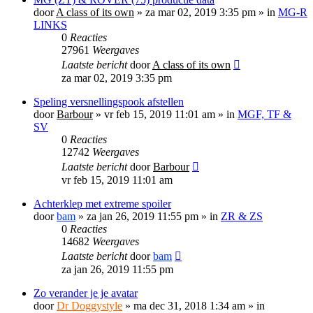
door
A class of its own
»
za mar 02, 2019 3:35 pm
» in
MG-R
LINKS
0
Reacties
27961
Weergaves
Laatste bericht
door
A class of its own
za mar 02, 2019 3:35 pm
Speling versnellingspook afstellen
door
Barbour
»
vr feb 15, 2019 11:01 am
» in
MGF, TF &
SV
0
Reacties
12742
Weergaves
Laatste bericht
door
Barbour
vr feb 15, 2019 11:01 am
Achterklep met extreme spoiler
door
bam
»
za jan 26, 2019 11:55 pm
» in
ZR & ZS
0
Reacties
14682
Weergaves
Laatste bericht
door
bam
za jan 26, 2019 11:55 pm
Zo verander je je avatar
door
Dr Doggystyle
»
ma dec 31, 2018 1:34 am
» in