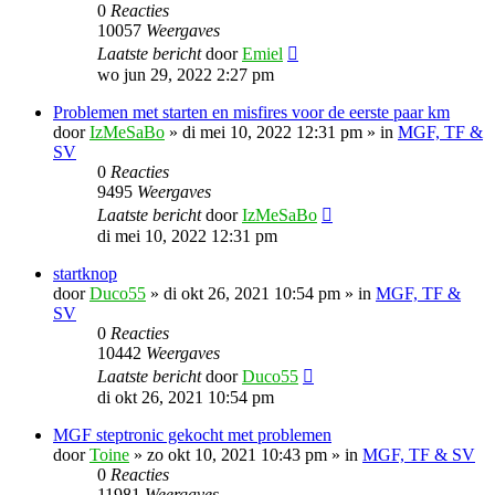
0
Reacties
10057
Weergaves
Laatste bericht
door
Emiel
wo jun 29, 2022 2:27 pm
Problemen met starten en misfires voor de eerste paar km
door
IzMeSaBo
»
di mei 10, 2022 12:31 pm
» in
MGF, TF &
SV
0
Reacties
9495
Weergaves
Laatste bericht
door
IzMeSaBo
di mei 10, 2022 12:31 pm
startknop
door
Duco55
»
di okt 26, 2021 10:54 pm
» in
MGF, TF &
SV
0
Reacties
10442
Weergaves
Laatste bericht
door
Duco55
di okt 26, 2021 10:54 pm
MGF steptronic gekocht met problemen
door
Toine
»
zo okt 10, 2021 10:43 pm
» in
MGF, TF & SV
0
Reacties
11981
Weergaves