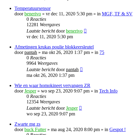
Temperatuursensor
door
benerivo
»
vr dec 11, 2020 5:30 pm
» in
MGF, TF & SV
0
Reacties
12281
Weergaves
Laatste bericht
door
benerivo
vr dec 11, 2020 5:30 pm
Afmetingen krukas poulie blokkeersleutel
door
pantah
»
ma okt 26, 2020 1:37 pm
» in
75
0
Reacties
9964
Weergaves
Laatste bericht
door
pantah
ma okt 26, 2020 1:37 pm
Wie en waar homokineet vervangen ZR
door
Jesper
»
wo sep 23, 2020 9:07 pm
» in
Tech Info
0
Reacties
12354
Weergaves
Laatste bericht
door
Jesper
wo sep 23, 2020 9:07 pm
Zwarte mg zs
door
buck Futter
»
ma aug 24, 2020 8:00 pm
» in
Gespot !
0
Reacties