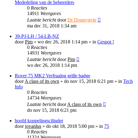
Mededeling van de beheerders
0
Reacties
14911
Weergaves
Laatste bericht
door
Dr Doggystyle
ma dec 31, 2018 1:34 am
39-PJ-LH / 54-LB-NZ
door
Pim
»
wo dec 26, 2018 1:14 pm
» in
Gespot !
0
Reacties
14931
Weergaves
Laatste bericht
door
Pim
wo dec 26, 2018 1:14 pm
Rover 75 MK2 Verfraaïng grille badge
door
A class of its own
»
do nov 15, 2018 6:21 pm
» in
Tech
Info
0
Reacties
14734
Weergaves
Laatste bericht
door
A class of its own
do nov 15, 2018 6:21 pm
hoofd koppelingscilinder
door
jovanlus
»
do okt 18, 2018 5:00 pm
» in
75
0
Reacties
11324
Weergaves