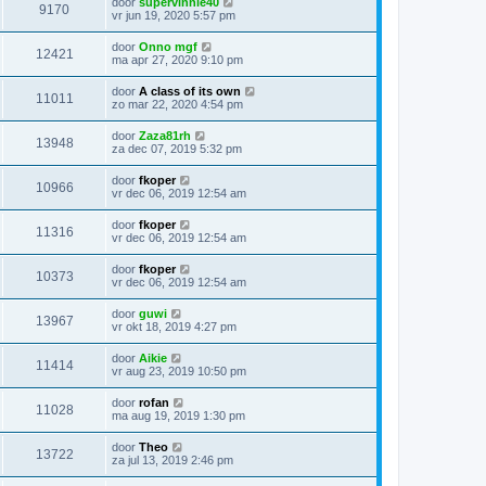
door
supervinnie40
9170
vr jun 19, 2020 5:57 pm
door
Onno mgf
12421
ma apr 27, 2020 9:10 pm
door
A class of its own
11011
zo mar 22, 2020 4:54 pm
door
Zaza81rh
13948
za dec 07, 2019 5:32 pm
door
fkoper
10966
vr dec 06, 2019 12:54 am
door
fkoper
11316
vr dec 06, 2019 12:54 am
door
fkoper
10373
vr dec 06, 2019 12:54 am
door
guwi
13967
vr okt 18, 2019 4:27 pm
door
Aikie
11414
vr aug 23, 2019 10:50 pm
door
rofan
11028
ma aug 19, 2019 1:30 pm
door
Theo
13722
za jul 13, 2019 2:46 pm