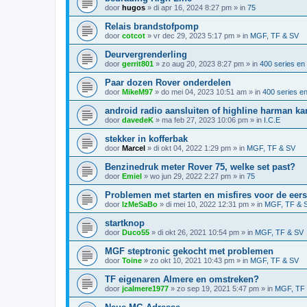
door
hugos
»
di apr 16, 2024 8:27 pm
» in
75
Relais brandstofpomp
door
cotcot
»
vr dec 29, 2023 5:17 pm
» in
MGF, TF & SV
Deurvergrenderling
door
gerrit801
»
zo aug 20, 2023 8:27 pm
» in
400 series en
Paar dozen Rover onderdelen
door
MikeM97
»
do mei 04, 2023 10:51 am
» in
400 series e
android radio aansluiten of highline harman k
door
davedeK
»
ma feb 27, 2023 10:06 pm
» in
I.C.E
stekker in kofferbak
door
Marcel
»
di okt 04, 2022 1:29 pm
» in
MGF, TF & SV
Benzinedruk meter Rover 75, welke set past?
door
Emiel
»
wo jun 29, 2022 2:27 pm
» in
75
Problemen met starten en misfires voor de eer
door
IzMeSaBo
»
di mei 10, 2022 12:31 pm
» in
MGF, TF & 
startknop
door
Duco55
»
di okt 26, 2021 10:54 pm
» in
MGF, TF & SV
MGF steptronic gekocht met problemen
door
Toine
»
zo okt 10, 2021 10:43 pm
» in
MGF, TF & SV
TF eigenaren Almere en omstreken?
door
jcalmere1977
»
zo sep 19, 2021 5:47 pm
» in
MGF, TF