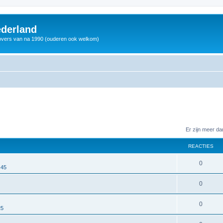
derland
vers van na 1990 (ouderen ook welkom)
Er zijn meer d
REACTIES
0
 45
0
0
25