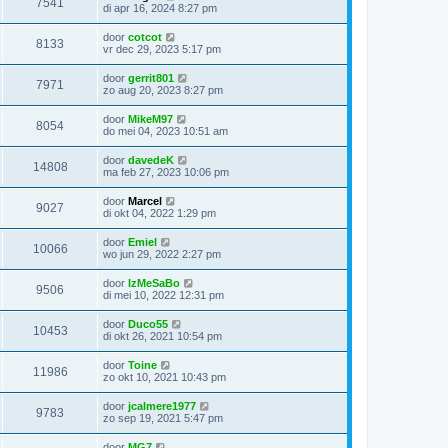
7541
di apr 16, 2024 8:27 pm
door
cotcot
8133
vr dec 29, 2023 5:17 pm
door
gerrit801
7971
zo aug 20, 2023 8:27 pm
door
MikeM97
8054
do mei 04, 2023 10:51 am
door
davedeK
14808
ma feb 27, 2023 10:06 pm
door
Marcel
9027
di okt 04, 2022 1:29 pm
door
Emiel
10066
wo jun 29, 2022 2:27 pm
door
IzMeSaBo
9506
di mei 10, 2022 12:31 pm
door
Duco55
10453
di okt 26, 2021 10:54 pm
door
Toine
11986
zo okt 10, 2021 10:43 pm
door
jcalmere1977
9783
zo sep 19, 2021 5:47 pm
door
MG7