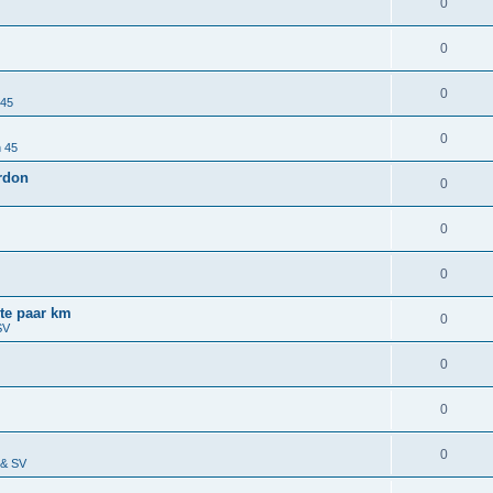
0
0
0
 45
0
n 45
ardon
0
0
0
ste paar km
0
SV
0
0
0
 & SV