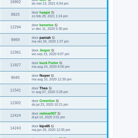
16902
do mei 13, 2021 6:54 pm
door
haagie
8825
zo feb 28, 2021 1:24 pm
door
benerivo
12294
vr dec 11, 2020 5:30 pm
door
pantah
9969
ma okt 26, 2020 1:37 pm
door
Jesper
12361
wo sep 23, 2020 9:07 pm
door
buck Futter
11927
ma aug 24, 2020 8:00 pm
door
fkoper
9045
ma aug 10, 2020 12:30 pm
door
Theo
11541
vr aug 07, 2020 3:28 pm
door
Greenfun
12302
do jul 23, 2020 10:21 pm
door
redmar007
12424
di jul 14, 2020 3:01 pm
door
kips65
14243
ma jun 29, 2020 12:05 pm