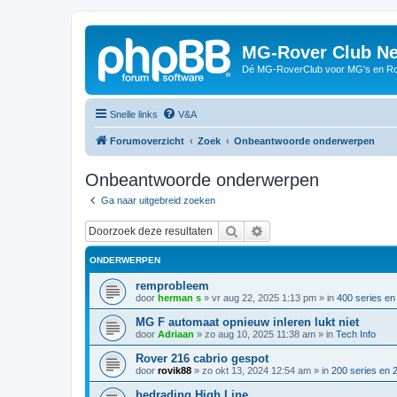
MG-Rover Club Ne
Dé MG-RoverClub voor MG's en Ro
Snelle links
V&A
Forumoverzicht
Zoek
Onbeantwoorde onderwerpen
Onbeantwoorde onderwerpen
Ga naar uitgebreid zoeken
Zoek
Uitgebreid zoeken
ONDERWERPEN
remprobleem
door
herman s
»
vr aug 22, 2025 1:13 pm
» in
400 series en
MG F automaat opnieuw inleren lukt niet
door
Adriaan
»
zo aug 10, 2025 11:38 am
» in
Tech Info
Rover 216 cabrio gespot
door
rovik88
»
zo okt 13, 2024 12:54 am
» in
200 series en 
bedrading High Line