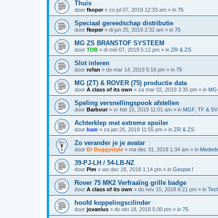
Thuis
door
fkoper
»
zo jul 07, 2019 12:33 am
» in
75
Speciaal gereedschap distributie
door
fkoper
»
di jun 25, 2019 2:32 am
» in
75
MG ZS BRANSTOF SYSTEEM
door
TDB
»
di mei 07, 2019 5:12 pm
» in
ZR & ZS
Slot inleren
door
rofan
»
do mar 14, 2019 5:16 pm
» in
75
MG (ZT) & ROVER (75) productie data
door
A class of its own
»
za mar 02, 2019 3:35 pm
» in
MG-
Speling versnellingspook afstellen
door
Barbour
»
vr feb 15, 2019 11:01 am
» in
MGF, TF & SV
Achterklep met extreme spoiler
door
bam
»
za jan 26, 2019 11:55 pm
» in
ZR & ZS
Zo verander je je avatar
door
Dr Doggystyle
»
ma dec 31, 2018 1:34 am
» in
Medede
39-PJ-LH / 54-LB-NZ
door
Pim
»
wo dec 26, 2018 1:14 pm
» in
Gespot !
Rover 75 MK2 Verfraaïng grille badge
door
A class of its own
»
do nov 15, 2018 6:21 pm
» in
Tech
hoofd koppelingscilinder
door
jovanlus
»
do okt 18, 2018 5:00 pm
» in
75