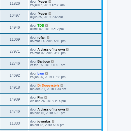
door
fkoper
11826
zo jul 07, 2019 12:33 am
door
fkoper
10497
di jun 25, 2019 2:32 am
door
TDB
14946
di mei 07, 2019 5:12 pm
door
rofan
11069
do mar 14, 2019 5:16 pm
door
A class of its own
27971
za mar 02, 2019 3:35 pm
door
Barbour
12746
vr feb 15, 2019 11:01 am
door
bam
14692
za jan 26, 2019 11:55 pm
door
Dr Doggystyle
14918
ma dec 31, 2018 1:34 am
door
Pim
14939
wo dec 26, 2018 1:14 pm
door
A class of its own
14746
do nov 15, 2018 6:21 pm
door
jovanlus
11333
do okt 18, 2018 5:00 pm