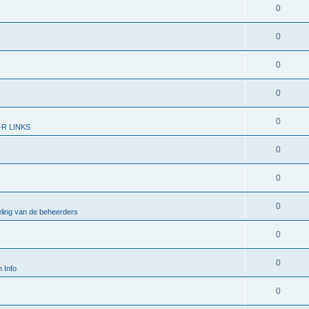
0
0
0
0
0
R LINKS
0
0
0
ling van de beheerders
0
0
 Info
0