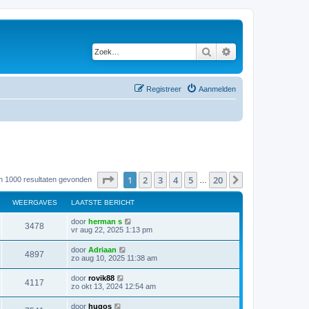
Zoek
Uitgebreid zoeken
Registreer
Aanmelden
Pagina
1
van
20
1
2
3
4
5
20
Volgende
an 1000 resultaten gevonden
…
WEERGAVES
LAATSTE BERICHT
door
herman s
3478
vr aug 22, 2025 1:13 pm
door
Adriaan
4897
zo aug 10, 2025 11:38 am
door
rovik88
4117
zo okt 13, 2024 12:54 am
door
hugos