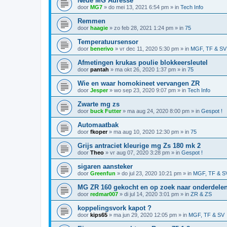
Neue MG Adresse
door
MG7
»
do mei 13, 2021 6:54 pm
» in
Tech Info
Remmen
door
haagie
»
zo feb 28, 2021 1:24 pm
» in
75
Temperatuursensor
door
benerivo
»
vr dec 11, 2020 5:30 pm
» in
MGF, TF & SV
Afmetingen krukas poulie blokkeersleutel
door
pantah
»
ma okt 26, 2020 1:37 pm
» in
75
Wie en waar homokineet vervangen ZR
door
Jesper
»
wo sep 23, 2020 9:07 pm
» in
Tech Info
Zwarte mg zs
door
buck Futter
»
ma aug 24, 2020 8:00 pm
» in
Gespot !
Automaatbak
door
fkoper
»
ma aug 10, 2020 12:30 pm
» in
75
Grijs antraciet kleurige mg Zs 180 mk 2
door
Theo
»
vr aug 07, 2020 3:28 pm
» in
Gespot !
sigaren aansteker
door
Greenfun
»
do jul 23, 2020 10:21 pm
» in
MGF, TF & S
MG ZR 160 gekocht en op zoek naar onderdele
door
redmar007
»
di jul 14, 2020 3:01 pm
» in
ZR & ZS
koppelingsvork kapot ?
door
kips65
»
ma jun 29, 2020 12:05 pm
» in
MGF, TF & SV