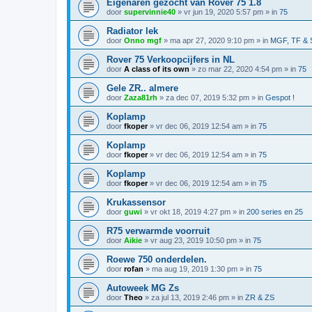
Eigenaren gezocht van Rover 75 1.8
door
supervinnie40
»
vr jun 19, 2020 5:57 pm
» in
75
Radiator lek
door
Onno mgf
»
ma apr 27, 2020 9:10 pm
» in
MGF, TF & 
Rover 75 Verkoopcijfers in NL
door
A class of its own
»
zo mar 22, 2020 4:54 pm
» in
75
Gele ZR.. almere
door
Zaza81rh
»
za dec 07, 2019 5:32 pm
» in
Gespot !
Koplamp
door
fkoper
»
vr dec 06, 2019 12:54 am
» in
75
Koplamp
door
fkoper
»
vr dec 06, 2019 12:54 am
» in
75
Koplamp
door
fkoper
»
vr dec 06, 2019 12:54 am
» in
75
Krukassensor
door
guwi
»
vr okt 18, 2019 4:27 pm
» in
200 series en 25
R75 verwarmde voorruit
door
Aikie
»
vr aug 23, 2019 10:50 pm
» in
75
Roewe 750 onderdelen.
door
rofan
»
ma aug 19, 2019 1:30 pm
» in
75
Autoweek MG Zs
door
Theo
»
za jul 13, 2019 2:46 pm
» in
ZR & ZS