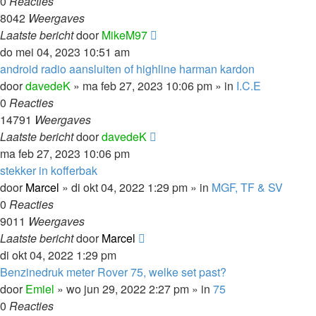
0
Reacties
8042
Weergaves
Laatste bericht
door
MikeM97
do mei 04, 2023 10:51 am
android radio aansluiten of highline harman kardon
door
davedeK
»
ma feb 27, 2023 10:06 pm
» in
I.C.E
0
Reacties
14791
Weergaves
Laatste bericht
door
davedeK
ma feb 27, 2023 10:06 pm
stekker in kofferbak
door
Marcel
»
di okt 04, 2022 1:29 pm
» in
MGF, TF & SV
0
Reacties
9011
Weergaves
Laatste bericht
door
Marcel
di okt 04, 2022 1:29 pm
Benzinedruk meter Rover 75, welke set past?
door
Emiel
»
wo jun 29, 2022 2:27 pm
» in
75
0
Reacties