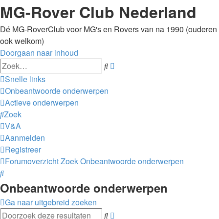
MG-Rover Club Nederland
Dé MG-RoverClub voor MG's en Rovers van na 1990 (ouderen
ook welkom)
Doorgaan naar inhoud
Uitgebreid
Zoek
zoeken
Snelle links
Onbeantwoorde onderwerpen
Actieve onderwerpen
Zoek
V&A
Aanmelden
Registreer
Forumoverzicht
Zoek
Onbeantwoorde onderwerpen
Zoek
Onbeantwoorde onderwerpen
Ga naar uitgebreid zoeken
Uitgebreid
Zoek