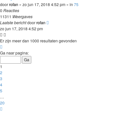
door
rofan
»
zo jun 17, 2018 4:52 pm
» in
75
0
Reacties
11311
Weergaves
Laatste bericht
door
rofan
zo jun 17, 2018 4:52 pm
Er zijn meer dan 1000 resultaten gevonden
Pagina
1
Ga naar pagina:
van
20
1
2
3
4
5
…
20
Volgende