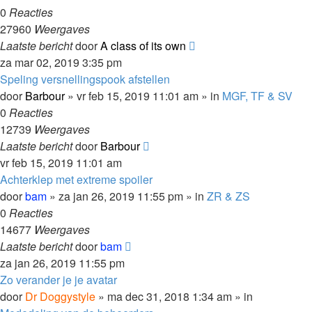
0
Reacties
27960
Weergaves
Laatste bericht
door
A class of its own
za mar 02, 2019 3:35 pm
Speling versnellingspook afstellen
door
Barbour
»
vr feb 15, 2019 11:01 am
» in
MGF, TF & SV
0
Reacties
12739
Weergaves
Laatste bericht
door
Barbour
vr feb 15, 2019 11:01 am
Achterklep met extreme spoiler
door
bam
»
za jan 26, 2019 11:55 pm
» in
ZR & ZS
0
Reacties
14677
Weergaves
Laatste bericht
door
bam
za jan 26, 2019 11:55 pm
Zo verander je je avatar
door
Dr Doggystyle
»
ma dec 31, 2018 1:34 am
» in