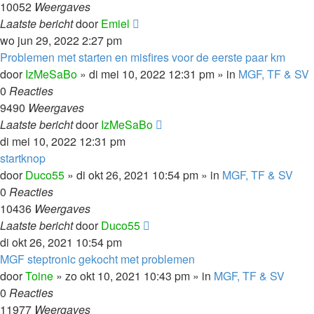
10052
Weergaves
Laatste bericht
door
Emiel
wo jun 29, 2022 2:27 pm
Problemen met starten en misfires voor de eerste paar km
door
IzMeSaBo
»
di mei 10, 2022 12:31 pm
» in
MGF, TF & SV
0
Reacties
9490
Weergaves
Laatste bericht
door
IzMeSaBo
di mei 10, 2022 12:31 pm
startknop
door
Duco55
»
di okt 26, 2021 10:54 pm
» in
MGF, TF & SV
0
Reacties
10436
Weergaves
Laatste bericht
door
Duco55
di okt 26, 2021 10:54 pm
MGF steptronic gekocht met problemen
door
Toine
»
zo okt 10, 2021 10:43 pm
» in
MGF, TF & SV
0
Reacties
11977
Weergaves