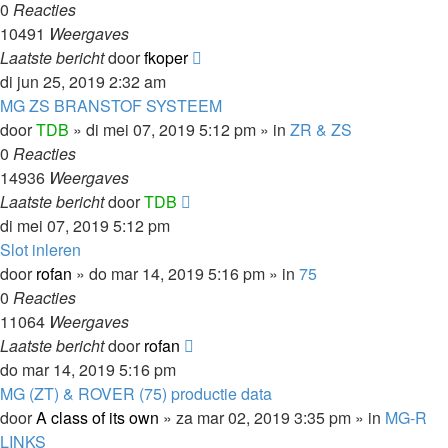
0
Reacties
10491
Weergaves
Laatste bericht
door
fkoper
di jun 25, 2019 2:32 am
MG ZS BRANSTOF SYSTEEM
door
TDB
»
di mei 07, 2019 5:12 pm
» in
ZR & ZS
0
Reacties
14936
Weergaves
Laatste bericht
door
TDB
di mei 07, 2019 5:12 pm
Slot inleren
door
rofan
»
do mar 14, 2019 5:16 pm
» in
75
0
Reacties
11064
Weergaves
Laatste bericht
door
rofan
do mar 14, 2019 5:16 pm
MG (ZT) & ROVER (75) productie data
door
A class of its own
»
za mar 02, 2019 3:35 pm
» in
MG-R
LINKS