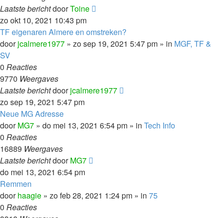
Laatste bericht
door
Toine
zo okt 10, 2021 10:43 pm
TF eigenaren Almere en omstreken?
door
jcalmere1977
»
zo sep 19, 2021 5:47 pm
» in
MGF, TF &
SV
0
Reacties
9770
Weergaves
Laatste bericht
door
jcalmere1977
zo sep 19, 2021 5:47 pm
Neue MG Adresse
door
MG7
»
do mei 13, 2021 6:54 pm
» in
Tech Info
0
Reacties
16889
Weergaves
Laatste bericht
door
MG7
do mei 13, 2021 6:54 pm
Remmen
door
haagie
»
zo feb 28, 2021 1:24 pm
» in
75
0
Reacties