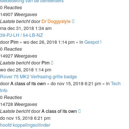
Mededeling van de beheerders
0
Reacties
14907
Weergaves
Laatste bericht
door
Dr Doggystyle
ma dec 31, 2018 1:34 am
39-PJ-LH / 54-LB-NZ
door
Pim
»
wo dec 26, 2018 1:14 pm
» in
Gespot !
0
Reacties
14927
Weergaves
Laatste bericht
door
Pim
wo dec 26, 2018 1:14 pm
Rover 75 MK2 Verfraaïng grille badge
door
A class of its own
»
do nov 15, 2018 6:21 pm
» in
Tech
Info
0
Reacties
14728
Weergaves
Laatste bericht
door
A class of its own
do nov 15, 2018 6:21 pm
hoofd koppelingscilinder