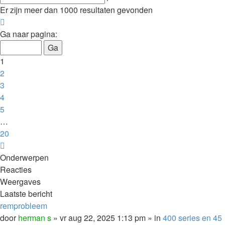
zoeken
Er zijn meer dan 1000 resultaten gevonden
Pagina
1
Ga naar pagina:
van
20
1
2
3
4
5
…
20
Volgende
Onderwerpen
Reacties
Weergaves
Laatste bericht
remprobleem
door
herman s
»
vr aug 22, 2025 1:13 pm
» in
400 series en 45