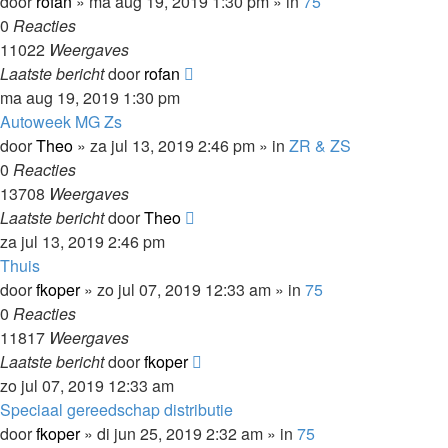
door
rofan
»
ma aug 19, 2019 1:30 pm
» in
75
0
Reacties
11022
Weergaves
Laatste bericht
door
rofan
ma aug 19, 2019 1:30 pm
Autoweek MG Zs
door
Theo
»
za jul 13, 2019 2:46 pm
» in
ZR & ZS
0
Reacties
13708
Weergaves
Laatste bericht
door
Theo
za jul 13, 2019 2:46 pm
Thuis
door
fkoper
»
zo jul 07, 2019 12:33 am
» in
75
0
Reacties
11817
Weergaves
Laatste bericht
door
fkoper
zo jul 07, 2019 12:33 am
Speciaal gereedschap distributie
door
fkoper
»
di jun 25, 2019 2:32 am
» in
75