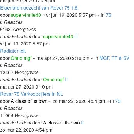
ma jun 29, 2020 12:05 pm
Eigenaren gezocht van Rover 75 1.8
door
supervinnie40
»
vr jun 19, 2020 5:57 pm
» in
75
0
Reacties
9163
Weergaves
Laatste bericht
door
supervinnie40
vr jun 19, 2020 5:57 pm
Radiator lek
door
Onno mgf
»
ma apr 27, 2020 9:10 pm
» in
MGF, TF & SV
0
Reacties
12407
Weergaves
Laatste bericht
door
Onno mgf
ma apr 27, 2020 9:10 pm
Rover 75 Verkoopcijfers in NL
door
A class of its own
»
zo mar 22, 2020 4:54 pm
» in
75
0
Reacties
11004
Weergaves
Laatste bericht
door
A class of its own
zo mar 22, 2020 4:54 pm