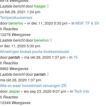
8818
Weergaves
Laatste bericht
door
haagie
zo feb 28, 2021 1:24 pm
Temperatuursensor
door
benerivo
»
vr dec 11, 2020 5:30 pm
» in
MGF, TF & SV
0
Reacties
12276
Weergaves
Laatste bericht
door
benerivo
vr dec 11, 2020 5:30 pm
Afmetingen krukas poulie blokkeersleutel
door
pantah
»
ma okt 26, 2020 1:37 pm
» in
75
0
Reacties
9962
Weergaves
Laatste bericht
door
pantah
ma okt 26, 2020 1:37 pm
Wie en waar homokineet vervangen ZR
door
Jesper
»
wo sep 23, 2020 9:07 pm
» in
Tech Info
0
Reacties
12349
Weergaves