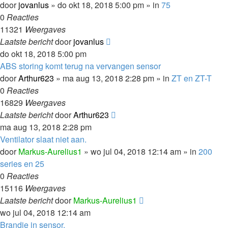
door
jovanlus
»
do okt 18, 2018 5:00 pm
» in
75
0
Reacties
11321
Weergaves
Laatste bericht
door
jovanlus
do okt 18, 2018 5:00 pm
ABS storing komt terug na vervangen sensor
door
Arthur623
»
ma aug 13, 2018 2:28 pm
» in
ZT en ZT-T
0
Reacties
16829
Weergaves
Laatste bericht
door
Arthur623
ma aug 13, 2018 2:28 pm
Ventilator slaat niet aan.
door
Markus-Aurelius1
»
wo jul 04, 2018 12:14 am
» in
200
series en 25
0
Reacties
15116
Weergaves
Laatste bericht
door
Markus-Aurelius1
wo jul 04, 2018 12:14 am
Brandje in sensor.