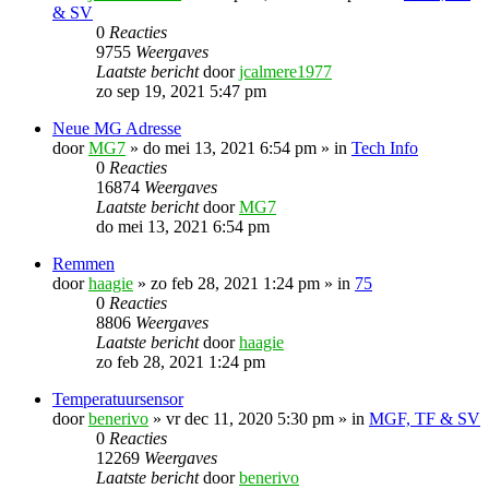
& SV
0
Reacties
9755
Weergaves
Laatste bericht
door
jcalmere1977
zo sep 19, 2021 5:47 pm
Neue MG Adresse
door
MG7
»
do mei 13, 2021 6:54 pm
» in
Tech Info
0
Reacties
16874
Weergaves
Laatste bericht
door
MG7
do mei 13, 2021 6:54 pm
Remmen
door
haagie
»
zo feb 28, 2021 1:24 pm
» in
75
0
Reacties
8806
Weergaves
Laatste bericht
door
haagie
zo feb 28, 2021 1:24 pm
Temperatuursensor
door
benerivo
»
vr dec 11, 2020 5:30 pm
» in
MGF, TF & SV
0
Reacties
12269
Weergaves
Laatste bericht
door
benerivo