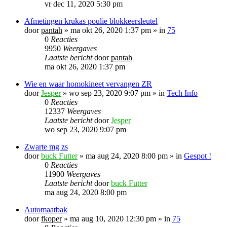
vr dec 11, 2020 5:30 pm
Afmetingen krukas poulie blokkeersleutel
door
pantah
»
ma okt 26, 2020 1:37 pm
» in
75
0
Reacties
9950
Weergaves
Laatste bericht
door
pantah
ma okt 26, 2020 1:37 pm
Wie en waar homokineet vervangen ZR
door
Jesper
»
wo sep 23, 2020 9:07 pm
» in
Tech Info
0
Reacties
12337
Weergaves
Laatste bericht
door
Jesper
wo sep 23, 2020 9:07 pm
Zwarte mg zs
door
buck Futter
»
ma aug 24, 2020 8:00 pm
» in
Gespot !
0
Reacties
11900
Weergaves
Laatste bericht
door
buck Futter
ma aug 24, 2020 8:00 pm
Automaatbak
door
fkoper
»
ma aug 10, 2020 12:30 pm
» in
75