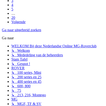
3
4
5
…
20
Volgende
Ga naar uitgebreid zoeken
Ga naar
WELKOM Bij deze Nederlandse Online MG-Roverclub
↳ Welkom
↳ Mededeling van de beheerders
Stam Tafel
↳ Gespot !
ROVER
↳ 100 series, Mini
↳ 200 series en 25
↳ 400 series en 45
↳ 600, 800
↳ 75
↳ 213, 216, Montego
MG
↳ MGF, TF & SV