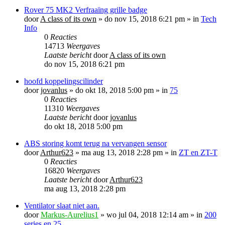
Rover 75 MK2 Verfraaïng grille badge
door
A class of its own
»
do nov 15, 2018 6:21 pm
» in
Tech
Info
0
Reacties
14713
Weergaves
Laatste bericht
door
A class of its own
do nov 15, 2018 6:21 pm
hoofd koppelingscilinder
door
jovanlus
»
do okt 18, 2018 5:00 pm
» in
75
0
Reacties
11310
Weergaves
Laatste bericht
door
jovanlus
do okt 18, 2018 5:00 pm
ABS storing komt terug na vervangen sensor
door
Arthur623
»
ma aug 13, 2018 2:28 pm
» in
ZT en ZT-T
0
Reacties
16820
Weergaves
Laatste bericht
door
Arthur623
ma aug 13, 2018 2:28 pm
Ventilator slaat niet aan.
door
Markus-Aurelius1
»
wo jul 04, 2018 12:14 am
» in
200
series en 25