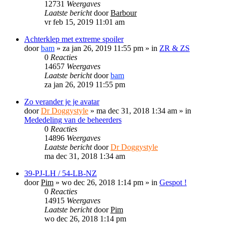
12731
Weergaves
Laatste bericht
door
Barbour
vr feb 15, 2019 11:01 am
Achterklep met extreme spoiler
door
bam
»
za jan 26, 2019 11:55 pm
» in
ZR & ZS
0
Reacties
14657
Weergaves
Laatste bericht
door
bam
za jan 26, 2019 11:55 pm
Zo verander je je avatar
door
Dr Doggystyle
»
ma dec 31, 2018 1:34 am
» in
Mededeling van de beheerders
0
Reacties
14896
Weergaves
Laatste bericht
door
Dr Doggystyle
ma dec 31, 2018 1:34 am
39-PJ-LH / 54-LB-NZ
door
Pim
»
wo dec 26, 2018 1:14 pm
» in
Gespot !
0
Reacties
14915
Weergaves
Laatste bericht
door
Pim
wo dec 26, 2018 1:14 pm