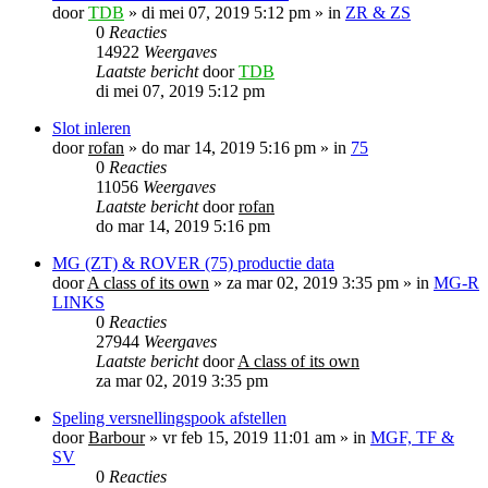
door
TDB
»
di mei 07, 2019 5:12 pm
» in
ZR & ZS
0
Reacties
14922
Weergaves
Laatste bericht
door
TDB
di mei 07, 2019 5:12 pm
Slot inleren
door
rofan
»
do mar 14, 2019 5:16 pm
» in
75
0
Reacties
11056
Weergaves
Laatste bericht
door
rofan
do mar 14, 2019 5:16 pm
MG (ZT) & ROVER (75) productie data
door
A class of its own
»
za mar 02, 2019 3:35 pm
» in
MG-R
LINKS
0
Reacties
27944
Weergaves
Laatste bericht
door
A class of its own
za mar 02, 2019 3:35 pm
Speling versnellingspook afstellen
door
Barbour
»
vr feb 15, 2019 11:01 am
» in
MGF, TF &
SV
0
Reacties