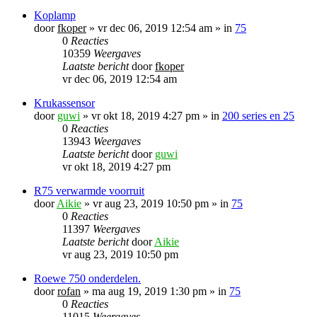
Koplamp
door
fkoper
»
vr dec 06, 2019 12:54 am
» in
75
0
Reacties
10359
Weergaves
Laatste bericht
door
fkoper
vr dec 06, 2019 12:54 am
Krukassensor
door
guwi
»
vr okt 18, 2019 4:27 pm
» in
200 series en 25
0
Reacties
13943
Weergaves
Laatste bericht
door
guwi
vr okt 18, 2019 4:27 pm
R75 verwarmde voorruit
door
Aikie
»
vr aug 23, 2019 10:50 pm
» in
75
0
Reacties
11397
Weergaves
Laatste bericht
door
Aikie
vr aug 23, 2019 10:50 pm
Roewe 750 onderdelen.
door
rofan
»
ma aug 19, 2019 1:30 pm
» in
75
0
Reacties
11015
Weergaves