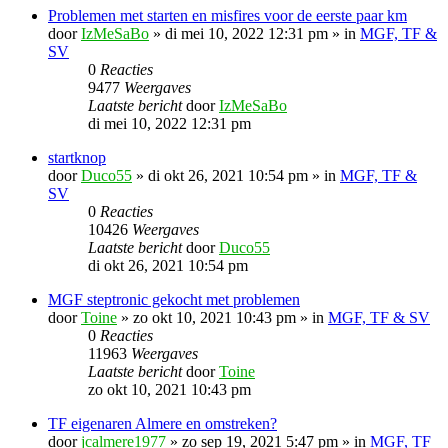
Problemen met starten en misfires voor de eerste paar km
door
IzMeSaBo
»
di mei 10, 2022 12:31 pm
» in
MGF, TF &
SV
0
Reacties
9477
Weergaves
Laatste bericht
door
IzMeSaBo
di mei 10, 2022 12:31 pm
startknop
door
Duco55
»
di okt 26, 2021 10:54 pm
» in
MGF, TF &
SV
0
Reacties
10426
Weergaves
Laatste bericht
door
Duco55
di okt 26, 2021 10:54 pm
MGF steptronic gekocht met problemen
door
Toine
»
zo okt 10, 2021 10:43 pm
» in
MGF, TF & SV
0
Reacties
11963
Weergaves
Laatste bericht
door
Toine
zo okt 10, 2021 10:43 pm
TF eigenaren Almere en omstreken?
door
jcalmere1977
»
zo sep 19, 2021 5:47 pm
» in
MGF, TF