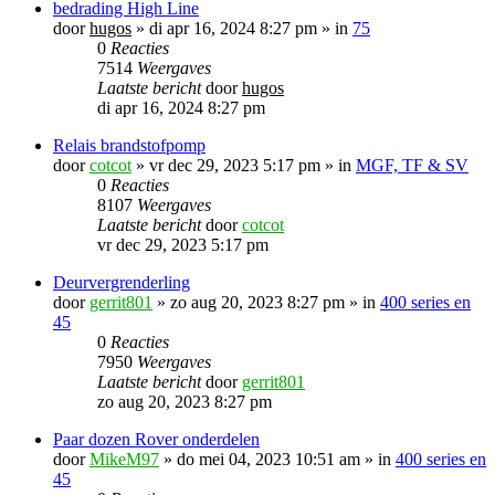
bedrading High Line
door
hugos
»
di apr 16, 2024 8:27 pm
» in
75
0
Reacties
7514
Weergaves
Laatste bericht
door
hugos
di apr 16, 2024 8:27 pm
Relais brandstofpomp
door
cotcot
»
vr dec 29, 2023 5:17 pm
» in
MGF, TF & SV
0
Reacties
8107
Weergaves
Laatste bericht
door
cotcot
vr dec 29, 2023 5:17 pm
Deurvergrenderling
door
gerrit801
»
zo aug 20, 2023 8:27 pm
» in
400 series en
45
0
Reacties
7950
Weergaves
Laatste bericht
door
gerrit801
zo aug 20, 2023 8:27 pm
Paar dozen Rover onderdelen
door
MikeM97
»
do mei 04, 2023 10:51 am
» in
400 series en
45