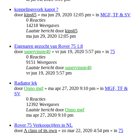
koppelingsvork kapot ?
door
kips65
»
ma jun 29, 2020 12:05 pm
» in
MGF, TF & SV
0
Reacties
14218
Weergaves
Laatste bericht
door
kips65
ma jun 29, 2020 12:05 pm
Eigenaren gezocht van Rover 75 1.8
door
supervinnie40
»
vr jun 19, 2020 5:57 pm
» in
75
0
Reacties
9151
Weergaves
Laatste bericht
door
supervinnie40
vr jun 19, 2020 5:57 pm
Radiator lek
door
Onno mgf
»
ma apr 27, 2020 9:10 pm
» in
MGF, TF &
SV
0
Reacties
12392
Weergaves
Laatste bericht
door
Onno mgf
ma apr 27, 2020 9:10 pm
Rover 75 Verkoopcijfers in NL
door
A class of its own
»
zo mar 22, 2020 4:54 pm
» in
75