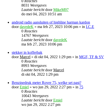
0
Reacties
8031
Weergaves
Laatste bericht
door
MikeM97
do mei 04, 2023 10:51 am
android radio aansluiten of highline harman kardon
door
davedeK
»
ma feb 27, 2023 10:06 pm
» in
I.C.E
0
Reacties
14767
Weergaves
Laatste bericht
door
davedeK
ma feb 27, 2023 10:06 pm
stekker in kofferbak
door
Marcel
»
di okt 04, 2022 1:29 pm
» in
MGF, TF & SV
0
Reacties
8993
Weergaves
Laatste bericht
door
Marcel
di okt 04, 2022 1:29 pm
Benzinedruk meter Rover 75, welke set past?
door
Emiel
»
wo jun 29, 2022 2:27 pm
» in
75
0
Reacties
10043
Weergaves
Laatste bericht
door
Emiel
wo jun 29, 2022 2:27 pm