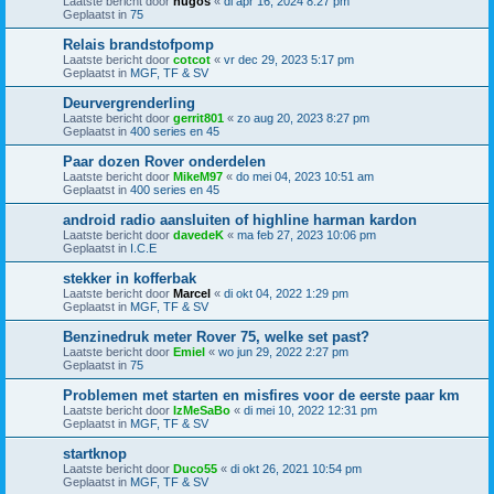
Laatste bericht door
hugos
«
di apr 16, 2024 8:27 pm
Geplaatst in
75
Relais brandstofpomp
Laatste bericht door
cotcot
«
vr dec 29, 2023 5:17 pm
Geplaatst in
MGF, TF & SV
Deurvergrenderling
Laatste bericht door
gerrit801
«
zo aug 20, 2023 8:27 pm
Geplaatst in
400 series en 45
Paar dozen Rover onderdelen
Laatste bericht door
MikeM97
«
do mei 04, 2023 10:51 am
Geplaatst in
400 series en 45
android radio aansluiten of highline harman kardon
Laatste bericht door
davedeK
«
ma feb 27, 2023 10:06 pm
Geplaatst in
I.C.E
stekker in kofferbak
Laatste bericht door
Marcel
«
di okt 04, 2022 1:29 pm
Geplaatst in
MGF, TF & SV
Benzinedruk meter Rover 75, welke set past?
Laatste bericht door
Emiel
«
wo jun 29, 2022 2:27 pm
Geplaatst in
75
Problemen met starten en misfires voor de eerste paar km
Laatste bericht door
IzMeSaBo
«
di mei 10, 2022 12:31 pm
Geplaatst in
MGF, TF & SV
startknop
Laatste bericht door
Duco55
«
di okt 26, 2021 10:54 pm
Geplaatst in
MGF, TF & SV