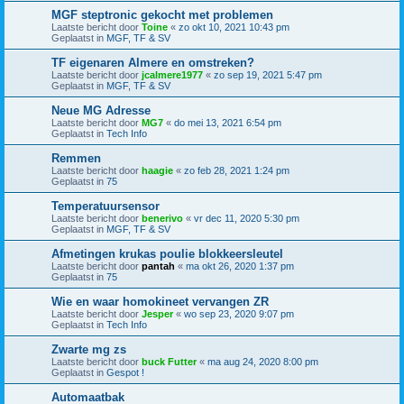
MGF steptronic gekocht met problemen
Laatste bericht door
Toine
«
zo okt 10, 2021 10:43 pm
Geplaatst in
MGF, TF & SV
TF eigenaren Almere en omstreken?
Laatste bericht door
jcalmere1977
«
zo sep 19, 2021 5:47 pm
Geplaatst in
MGF, TF & SV
Neue MG Adresse
Laatste bericht door
MG7
«
do mei 13, 2021 6:54 pm
Geplaatst in
Tech Info
Remmen
Laatste bericht door
haagie
«
zo feb 28, 2021 1:24 pm
Geplaatst in
75
Temperatuursensor
Laatste bericht door
benerivo
«
vr dec 11, 2020 5:30 pm
Geplaatst in
MGF, TF & SV
Afmetingen krukas poulie blokkeersleutel
Laatste bericht door
pantah
«
ma okt 26, 2020 1:37 pm
Geplaatst in
75
Wie en waar homokineet vervangen ZR
Laatste bericht door
Jesper
«
wo sep 23, 2020 9:07 pm
Geplaatst in
Tech Info
Zwarte mg zs
Laatste bericht door
buck Futter
«
ma aug 24, 2020 8:00 pm
Geplaatst in
Gespot !
Automaatbak