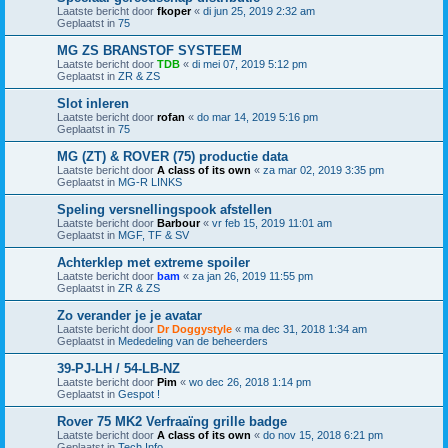
Laatste bericht door
fkoper
«
di jun 25, 2019 2:32 am
Geplaatst in
75
MG ZS BRANSTOF SYSTEEM
Laatste bericht door
TDB
«
di mei 07, 2019 5:12 pm
Geplaatst in
ZR & ZS
Slot inleren
Laatste bericht door
rofan
«
do mar 14, 2019 5:16 pm
Geplaatst in
75
MG (ZT) & ROVER (75) productie data
Laatste bericht door
A class of its own
«
za mar 02, 2019 3:35 pm
Geplaatst in
MG-R LINKS
Speling versnellingspook afstellen
Laatste bericht door
Barbour
«
vr feb 15, 2019 11:01 am
Geplaatst in
MGF, TF & SV
Achterklep met extreme spoiler
Laatste bericht door
bam
«
za jan 26, 2019 11:55 pm
Geplaatst in
ZR & ZS
Zo verander je je avatar
Laatste bericht door
Dr Doggystyle
«
ma dec 31, 2018 1:34 am
Geplaatst in
Mededeling van de beheerders
39-PJ-LH / 54-LB-NZ
Laatste bericht door
Pim
«
wo dec 26, 2018 1:14 pm
Geplaatst in
Gespot !
Rover 75 MK2 Verfraaïng grille badge
Laatste bericht door
A class of its own
«
do nov 15, 2018 6:21 pm
Geplaatst in
Tech Info