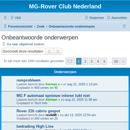
MG-Rover Club Nederland
V&A
Registreer
Aanmelden
Z
Forumoverzicht
Zoek
Onbeantwoorde onderwerpen
o
Onbeantwoorde onderwerpen
e
Ga naar uitgebreid zoeken
k
Zoek
Uitgebreid zoeken
Pagina
1
van
20
1
2
3
4
5
20
V
Er zijn meer dan 1000 resultaten gevonden
…
Onderwerpen
remprobleem
Laatste bericht door
herman s
«
vr aug 22, 2025 1:13 pm
Geplaatst in
400 series en 45
MG F automaat opnieuw inleren lukt niet
Laatste bericht door
Adriaan
«
zo aug 10, 2025 11:38 am
Geplaatst in
Tech Info
Rover 216 cabrio gespot
Laatste bericht door
rovik88
«
zo okt 13, 2024 12:54 am
Geplaatst in
200 series en 25
bedrading High Line