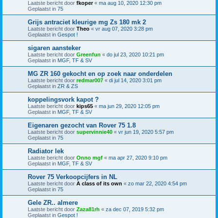
Laatste bericht door
fkoper
«
ma aug 10, 2020 12:30 pm
Geplaatst in
75
Grijs antraciet kleurige mg Zs 180 mk 2
Laatste bericht door
Theo
«
vr aug 07, 2020 3:28 pm
Geplaatst in
Gespot !
sigaren aansteker
Laatste bericht door
Greenfun
«
do jul 23, 2020 10:21 pm
Geplaatst in
MGF, TF & SV
MG ZR 160 gekocht en op zoek naar onderdelen
Laatste bericht door
redmar007
«
di jul 14, 2020 3:01 pm
Geplaatst in
ZR & ZS
koppelingsvork kapot ?
Laatste bericht door
kips65
«
ma jun 29, 2020 12:05 pm
Geplaatst in
MGF, TF & SV
Eigenaren gezocht van Rover 75 1.8
Laatste bericht door
supervinnie40
«
vr jun 19, 2020 5:57 pm
Geplaatst in
75
Radiator lek
Laatste bericht door
Onno mgf
«
ma apr 27, 2020 9:10 pm
Geplaatst in
MGF, TF & SV
Rover 75 Verkoopcijfers in NL
Laatste bericht door
A class of its own
«
zo mar 22, 2020 4:54 pm
Geplaatst in
75
Gele ZR.. almere
Laatste bericht door
Zaza81rh
«
za dec 07, 2019 5:32 pm
Geplaatst in
Gespot !