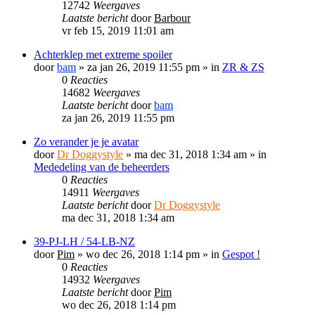
12742
Weergaves
Laatste bericht
door
Barbour
vr feb 15, 2019 11:01 am
Achterklep met extreme spoiler
door
bam
»
za jan 26, 2019 11:55 pm
» in
ZR & ZS
0
Reacties
14682
Weergaves
Laatste bericht
door
bam
za jan 26, 2019 11:55 pm
Zo verander je je avatar
door
Dr Doggystyle
»
ma dec 31, 2018 1:34 am
» in
Mededeling van de beheerders
0
Reacties
14911
Weergaves
Laatste bericht
door
Dr Doggystyle
ma dec 31, 2018 1:34 am
39-PJ-LH / 54-LB-NZ
door
Pim
»
wo dec 26, 2018 1:14 pm
» in
Gespot !
0
Reacties
14932
Weergaves
Laatste bericht
door
Pim
wo dec 26, 2018 1:14 pm