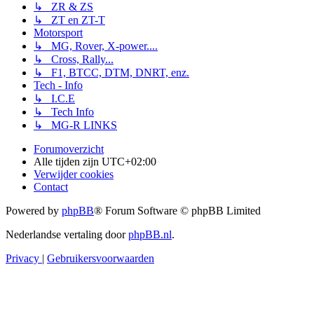
↳ ZR & ZS
↳ ZT en ZT-T
Motorsport
↳ MG, Rover, X-power....
↳ Cross, Rally...
↳ F1, BTCC, DTM, DNRT, enz.
Tech - Info
↳ I.C.E
↳ Tech Info
↳ MG-R LINKS
Forumoverzicht
Alle tijden zijn
UTC+02:00
Verwijder cookies
Contact
Powered by
phpBB
® Forum Software © phpBB Limited
Nederlandse vertaling door
phpBB.nl
.
Privacy
|
Gebruikersvoorwaarden