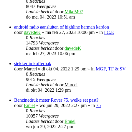
0
Reacties
8047
Weergaves
Laatste bericht
door
MikeM97
do mei 04, 2023 10:51 am
android radio aansluiten of highline harman kardon
door
davedeK
»
ma feb 27, 2023 10:06 pm
» in
I.C.E
0
Reacties
14793
Weergaves
Laatste bericht
door
davedeK
ma feb 27, 2023 10:06 pm
stekker in kofferbak
door
Marcel
»
di okt 04, 2022 1:29 pm
» in
MGF, TF & SV
0
Reacties
9015
Weergaves
Laatste bericht
door
Marcel
di okt 04, 2022 1:29 pm
Benzinedruk meter Rover 75, welke set past?
door
Emiel
»
wo jun 29, 2022 2:27 pm
» in
75
0
Reacties
10057
Weergaves
Laatste bericht
door
Emiel
wo jun 29, 2022 2:27 pm