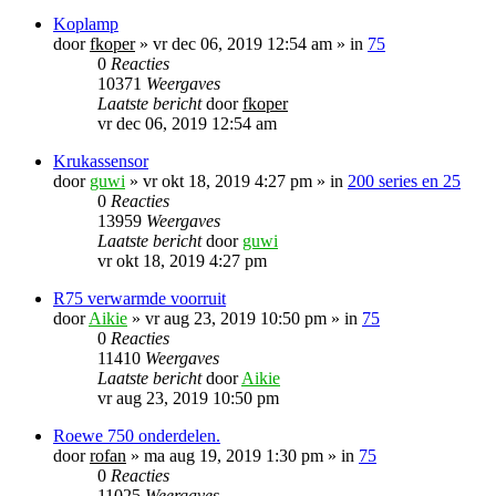
Koplamp
door
fkoper
»
vr dec 06, 2019 12:54 am
» in
75
0
Reacties
10371
Weergaves
Laatste bericht
door
fkoper
vr dec 06, 2019 12:54 am
Krukassensor
door
guwi
»
vr okt 18, 2019 4:27 pm
» in
200 series en 25
0
Reacties
13959
Weergaves
Laatste bericht
door
guwi
vr okt 18, 2019 4:27 pm
R75 verwarmde voorruit
door
Aikie
»
vr aug 23, 2019 10:50 pm
» in
75
0
Reacties
11410
Weergaves
Laatste bericht
door
Aikie
vr aug 23, 2019 10:50 pm
Roewe 750 onderdelen.
door
rofan
»
ma aug 19, 2019 1:30 pm
» in
75
0
Reacties
11025
Weergaves