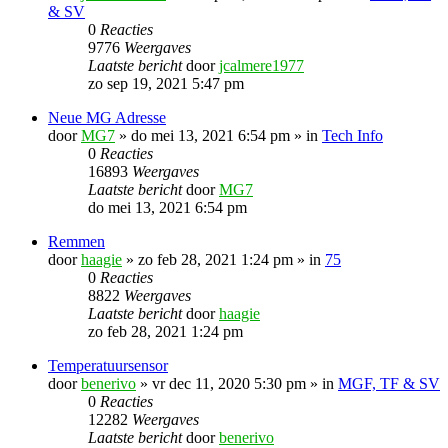
& SV
0
Reacties
9776
Weergaves
Laatste bericht
door
jcalmere1977
zo sep 19, 2021 5:47 pm
Neue MG Adresse
door
MG7
»
do mei 13, 2021 6:54 pm
» in
Tech Info
0
Reacties
16893
Weergaves
Laatste bericht
door
MG7
do mei 13, 2021 6:54 pm
Remmen
door
haagie
»
zo feb 28, 2021 1:24 pm
» in
75
0
Reacties
8822
Weergaves
Laatste bericht
door
haagie
zo feb 28, 2021 1:24 pm
Temperatuursensor
door
benerivo
»
vr dec 11, 2020 5:30 pm
» in
MGF, TF & SV
0
Reacties
12282
Weergaves
Laatste bericht
door
benerivo