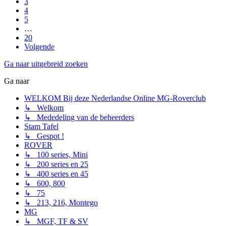
3
4
5
…
20
Volgende
Ga naar uitgebreid zoeken
Ga naar
WELKOM Bij deze Nederlandse Online MG-Roverclub
↳ Welkom
↳ Mededeling van de beheerders
Stam Tafel
↳ Gespot !
ROVER
↳ 100 series, Mini
↳ 200 series en 25
↳ 400 series en 45
↳ 600, 800
↳ 75
↳ 213, 216, Montego
MG
↳ MGF, TF & SV