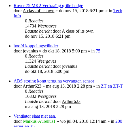
Rover 75 MK2 Verfraaïng grille badge
door
A class of its own
»
do nov 15, 2018 6:21 pm
» in
Tech
Info
0
Reacties
14734
Weergaves
Laatste bericht
door
A class of its own
do nov 15, 2018 6:21 pm
hoofd koppelingscilinder
door
jovanlus
»
do okt 18, 2018 5:00 pm
» in
75
0
Reacties
11324
Weergaves
Laatste bericht
door
jovanlus
do okt 18, 2018 5:00 pm
ABS storing komt terug na vervangen sensor
door
Arthur623
»
ma aug 13, 2018 2:28 pm
» in
ZT en ZT-T
0
Reacties
16832
Weergaves
Laatste bericht
door
Arthur623
ma aug 13, 2018 2:28 pm
Ventilator slaat niet aan.
door
Markus-Aurelius1
»
wo jul 04, 2018 12:14 am
» in
200
series en 25