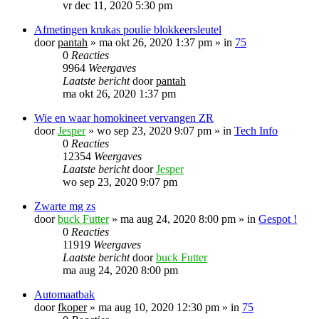
vr dec 11, 2020 5:30 pm
Afmetingen krukas poulie blokkeersleutel
door
pantah
»
ma okt 26, 2020 1:37 pm
» in
75
0
Reacties
9964
Weergaves
Laatste bericht
door
pantah
ma okt 26, 2020 1:37 pm
Wie en waar homokineet vervangen ZR
door
Jesper
»
wo sep 23, 2020 9:07 pm
» in
Tech Info
0
Reacties
12354
Weergaves
Laatste bericht
door
Jesper
wo sep 23, 2020 9:07 pm
Zwarte mg zs
door
buck Futter
»
ma aug 24, 2020 8:00 pm
» in
Gespot !
0
Reacties
11919
Weergaves
Laatste bericht
door
buck Futter
ma aug 24, 2020 8:00 pm
Automaatbak
door
fkoper
»
ma aug 10, 2020 12:30 pm
» in
75