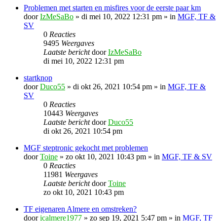
Problemen met starten en misfires voor de eerste paar km
door
IzMeSaBo
»
di mei 10, 2022 12:31 pm
» in
MGF, TF &
SV
0
Reacties
9495
Weergaves
Laatste bericht
door
IzMeSaBo
di mei 10, 2022 12:31 pm
startknop
door
Duco55
»
di okt 26, 2021 10:54 pm
» in
MGF, TF &
SV
0
Reacties
10443
Weergaves
Laatste bericht
door
Duco55
di okt 26, 2021 10:54 pm
MGF steptronic gekocht met problemen
door
Toine
»
zo okt 10, 2021 10:43 pm
» in
MGF, TF & SV
0
Reacties
11981
Weergaves
Laatste bericht
door
Toine
zo okt 10, 2021 10:43 pm
TF eigenaren Almere en omstreken?
door
jcalmere1977
»
zo sep 19, 2021 5:47 pm
» in
MGF, TF