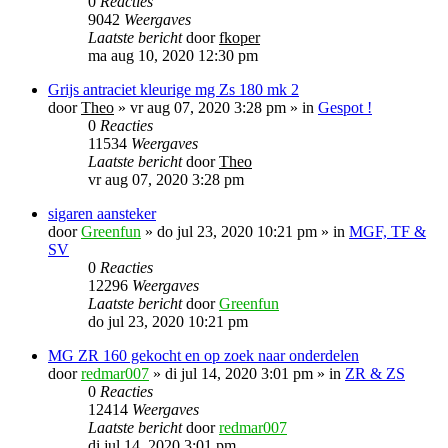
0
Reacties
9042
Weergaves
Laatste bericht
door
fkoper
ma aug 10, 2020 12:30 pm
Grijs antraciet kleurige mg Zs 180 mk 2
door
Theo
»
vr aug 07, 2020 3:28 pm
» in
Gespot !
0
Reacties
11534
Weergaves
Laatste bericht
door
Theo
vr aug 07, 2020 3:28 pm
sigaren aansteker
door
Greenfun
»
do jul 23, 2020 10:21 pm
» in
MGF, TF &
SV
0
Reacties
12296
Weergaves
Laatste bericht
door
Greenfun
do jul 23, 2020 10:21 pm
MG ZR 160 gekocht en op zoek naar onderdelen
door
redmar007
»
di jul 14, 2020 3:01 pm
» in
ZR & ZS
0
Reacties
12414
Weergaves
Laatste bericht
door
redmar007
di jul 14, 2020 3:01 pm