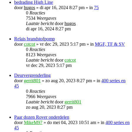
bedrading High Line
door
hugos
»
di apr 16, 2024 8:27 pm
» in
75
0
Reacties
7534
Weergaves
Laatste bericht
door
hugos
di apr 16, 2024 8:27 pm
Relais brandstofpomp
door
cotcot
»
vr dec 29, 2023 5:17 pm
» in
MGF, TF & SV
0
Reacties
8123
Weergaves
Laatste bericht
door
cotcot
vr dec 29, 2023 5:17 pm
Deurvergrenderling
door
gerrit801
»
zo aug 20, 2023 8:27 pm
» in
400 series en
45
0
Reacties
7966
Weergaves
Laatste bericht
door
gerrit801
zo aug 20, 2023 8:27 pm
Paar dozen Rover onderdelen
door
MikeM97
»
do mei 04, 2023 10:51 am
» in
400 series en
45