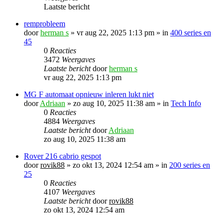
Laatste bericht
remprobleem
door
herman s
»
vr aug 22, 2025 1:13 pm
» in
400 series en
45
0
Reacties
3472
Weergaves
Laatste bericht
door
herman s
vr aug 22, 2025 1:13 pm
MG F automaat opnieuw inleren lukt niet
door
Adriaan
»
zo aug 10, 2025 11:38 am
» in
Tech Info
0
Reacties
4884
Weergaves
Laatste bericht
door
Adriaan
zo aug 10, 2025 11:38 am
Rover 216 cabrio gespot
door
rovik88
»
zo okt 13, 2024 12:54 am
» in
200 series en
25
0
Reacties
4107
Weergaves
Laatste bericht
door
rovik88
zo okt 13, 2024 12:54 am