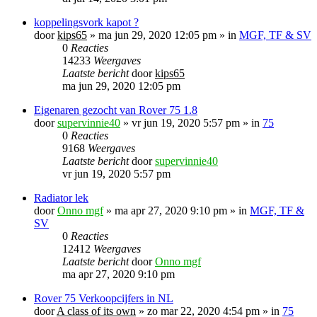
koppelingsvork kapot ?
door
kips65
»
ma jun 29, 2020 12:05 pm
» in
MGF, TF & SV
0
Reacties
14233
Weergaves
Laatste bericht
door
kips65
ma jun 29, 2020 12:05 pm
Eigenaren gezocht van Rover 75 1.8
door
supervinnie40
»
vr jun 19, 2020 5:57 pm
» in
75
0
Reacties
9168
Weergaves
Laatste bericht
door
supervinnie40
vr jun 19, 2020 5:57 pm
Radiator lek
door
Onno mgf
»
ma apr 27, 2020 9:10 pm
» in
MGF, TF &
SV
0
Reacties
12412
Weergaves
Laatste bericht
door
Onno mgf
ma apr 27, 2020 9:10 pm
Rover 75 Verkoopcijfers in NL
door
A class of its own
»
zo mar 22, 2020 4:54 pm
» in
75