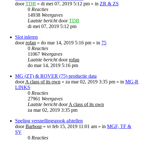
door
TDB
»
di mei 07, 2019 5:12 pm
» in
ZR & ZS
0
Reacties
14938
Weergaves
Laatste bericht
door
TDB
di mei 07, 2019 5:12 pm
Slot inleren
door
rofan
»
do mar 14, 2019 5:16 pm
» in
75
0
Reacties
11067
Weergaves
Laatste bericht
door
rofan
do mar 14, 2019 5:16 pm
MG (ZT) & ROVER (75) productie data
door
A class of its own
»
za mar 02, 2019 3:35 pm
» in
MG-R
LINKS
0
Reacties
27961
Weergaves
Laatste bericht
door
A class of its own
za mar 02, 2019 3:35 pm
Speling versnellingspook afstellen
door
Barbour
»
vr feb 15, 2019 11:01 am
» in
MGF, TF &
SV
0
Reacties