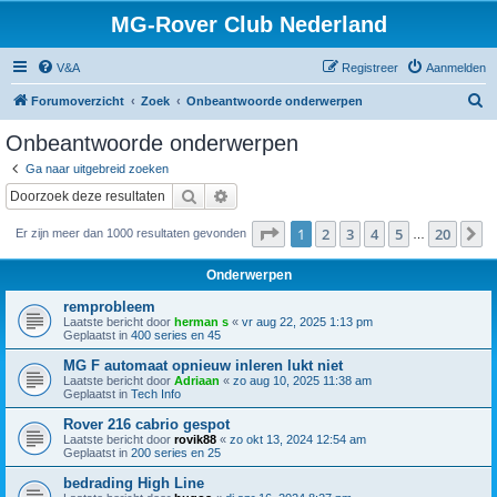
MG-Rover Club Nederland
V&A
Registreer
Aanmelden
Z
Forumoverzicht
Zoek
Onbeantwoorde onderwerpen
o
Onbeantwoorde onderwerpen
e
Ga naar uitgebreid zoeken
k
Zoek
Uitgebreid zoeken
Pagina
1
van
20
1
2
3
4
5
20
V
Er zijn meer dan 1000 resultaten gevonden
…
Onderwerpen
remprobleem
Laatste bericht door
herman s
«
vr aug 22, 2025 1:13 pm
Geplaatst in
400 series en 45
MG F automaat opnieuw inleren lukt niet
Laatste bericht door
Adriaan
«
zo aug 10, 2025 11:38 am
Geplaatst in
Tech Info
Rover 216 cabrio gespot
Laatste bericht door
rovik88
«
zo okt 13, 2024 12:54 am
Geplaatst in
200 series en 25
bedrading High Line