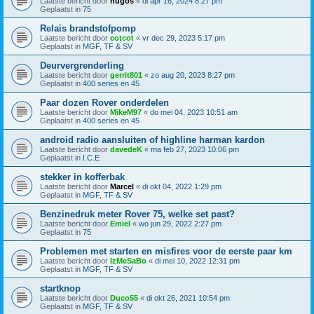
Laatste bericht door
hugos
«
di apr 16, 2024 8:27 pm
Geplaatst in
75
Relais brandstofpomp
Laatste bericht door
cotcot
«
vr dec 29, 2023 5:17 pm
Geplaatst in
MGF, TF & SV
Deurvergrenderling
Laatste bericht door
gerrit801
«
zo aug 20, 2023 8:27 pm
Geplaatst in
400 series en 45
Paar dozen Rover onderdelen
Laatste bericht door
MikeM97
«
do mei 04, 2023 10:51 am
Geplaatst in
400 series en 45
android radio aansluiten of highline harman kardon
Laatste bericht door
davedeK
«
ma feb 27, 2023 10:06 pm
Geplaatst in
I.C.E
stekker in kofferbak
Laatste bericht door
Marcel
«
di okt 04, 2022 1:29 pm
Geplaatst in
MGF, TF & SV
Benzinedruk meter Rover 75, welke set past?
Laatste bericht door
Emiel
«
wo jun 29, 2022 2:27 pm
Geplaatst in
75
Problemen met starten en misfires voor de eerste paar km
Laatste bericht door
IzMeSaBo
«
di mei 10, 2022 12:31 pm
Geplaatst in
MGF, TF & SV
startknop
Laatste bericht door
Duco55
«
di okt 26, 2021 10:54 pm
Geplaatst in
MGF, TF & SV