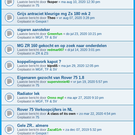
Laatste bericht door
fkoper
«
ma aug 10, 2020 12:30 pm
Geplaatst in
75
Grijs antraciet kleurige mg Zs 180 mk 2
Laatste bericht door
Theo
«
vr aug 07, 2020 3:28 pm
Geplaatst in
Gespot !
sigaren aansteker
Laatste bericht door
Greenfun
«
do jul 23, 2020 10:21 pm
Geplaatst in
MGF, TF & SV
MG ZR 160 gekocht en op zoek naar onderdelen
Laatste bericht door
redmar007
«
di jul 14, 2020 3:01 pm
Geplaatst in
ZR & ZS
koppelingsvork kapot ?
Laatste bericht door
kips65
«
ma jun 29, 2020 12:05 pm
Geplaatst in
MGF, TF & SV
Eigenaren gezocht van Rover 75 1.8
Laatste bericht door
supervinnie40
«
vr jun 19, 2020 5:57 pm
Geplaatst in
75
Radiator lek
Laatste bericht door
Onno mgf
«
ma apr 27, 2020 9:10 pm
Geplaatst in
MGF, TF & SV
Rover 75 Verkoopcijfers in NL
Laatste bericht door
A class of its own
«
zo mar 22, 2020 4:54 pm
Geplaatst in
75
Gele ZR.. almere
Laatste bericht door
Zaza81rh
«
za dec 07, 2019 5:32 pm
Geplaatst in
Gespot !