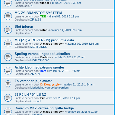
Laatste bericht door
fkoper
«
di jun 25, 2019 2:32 am
Geplaatst in
75
MG ZS BRANSTOF SYSTEEM
Laatste bericht door
TDB
«
di mei 07, 2019 5:12 pm
Geplaatst in
ZR & ZS
Slot inleren
Laatste bericht door
rofan
«
do mar 14, 2019 5:16 pm
Geplaatst in
75
MG (ZT) & ROVER (75) productie data
Laatste bericht door
A class of its own
«
za mar 02, 2019 3:35 pm
Geplaatst in
MG-R LINKS
Speling versnellingspook afstellen
Laatste bericht door
Barbour
«
vr feb 15, 2019 11:01 am
Geplaatst in
MGF, TF & SV
Achterklep met extreme spoiler
Laatste bericht door
bam
«
za jan 26, 2019 11:55 pm
Geplaatst in
ZR & ZS
Zo verander je je avatar
Laatste bericht door
Dr Doggystyle
«
ma dec 31, 2018 1:34 am
Geplaatst in
Mededeling van de beheerders
39-PJ-LH / 54-LB-NZ
Laatste bericht door
Pim
«
wo dec 26, 2018 1:14 pm
Geplaatst in
Gespot !
Rover 75 MK2 Verfraaïng grille badge
Laatste bericht door
A class of its own
«
do nov 15, 2018 6:21 pm
Geplaatst in
Tech Info