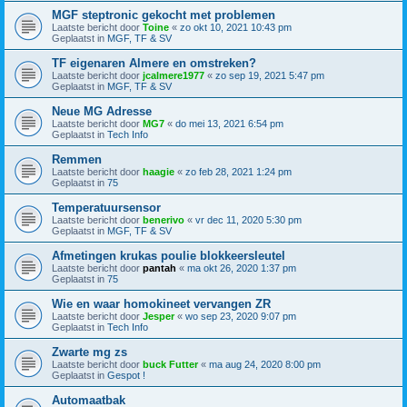
MGF steptronic gekocht met problemen
Laatste bericht door
Toine
«
zo okt 10, 2021 10:43 pm
Geplaatst in
MGF, TF & SV
TF eigenaren Almere en omstreken?
Laatste bericht door
jcalmere1977
«
zo sep 19, 2021 5:47 pm
Geplaatst in
MGF, TF & SV
Neue MG Adresse
Laatste bericht door
MG7
«
do mei 13, 2021 6:54 pm
Geplaatst in
Tech Info
Remmen
Laatste bericht door
haagie
«
zo feb 28, 2021 1:24 pm
Geplaatst in
75
Temperatuursensor
Laatste bericht door
benerivo
«
vr dec 11, 2020 5:30 pm
Geplaatst in
MGF, TF & SV
Afmetingen krukas poulie blokkeersleutel
Laatste bericht door
pantah
«
ma okt 26, 2020 1:37 pm
Geplaatst in
75
Wie en waar homokineet vervangen ZR
Laatste bericht door
Jesper
«
wo sep 23, 2020 9:07 pm
Geplaatst in
Tech Info
Zwarte mg zs
Laatste bericht door
buck Futter
«
ma aug 24, 2020 8:00 pm
Geplaatst in
Gespot !
Automaatbak