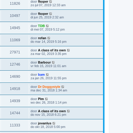
door
fkoper
11826
zo jul 07, 2019 12:33 am
door
fkoper
10497
di jun 25, 2019 2:32 am
door
TDB
14945
di mei 07, 2019 5:12 pm
door
rofan
11069
do mar 14, 2019 5:16 pm
door
A class of its own
27971
za mar 02, 2019 3:35 pm
door
Barbour
12746
vr feb 15, 2019 11:01 am
door
bam
14690
za jan 26, 2019 11:55 pm
door
Dr Doggystyle
14918
ma dec 31, 2018 1:34 am
door
Pim
14939
wo dec 26, 2018 1:14 pm
door
A class of its own
14744
do nov 15, 2018 6:21 pm
door
jovanlus
11333
do okt 18, 2018 5:00 pm