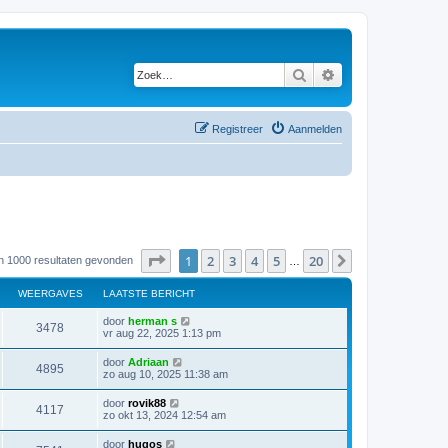
Zoek
Uitgebreid zoeken
Registreer
Aanmelden
Pagina
1
van
20
1
2
3
4
5
20
Volgende
an 1000 resultaten gevonden
…
WEERGAVES
LAATSTE BERICHT
door
herman s
3478
vr aug 22, 2025 1:13 pm
door
Adriaan
4895
zo aug 10, 2025 11:38 am
door
rovik88
4117
zo okt 13, 2024 12:54 am
door
hugos