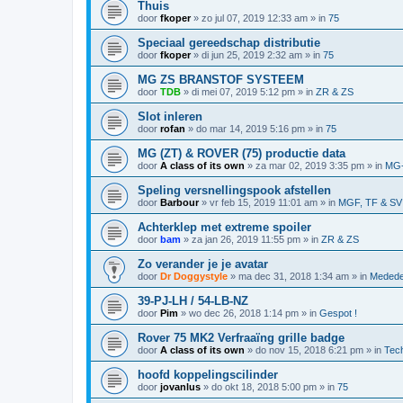
Thuis
door
fkoper
»
zo jul 07, 2019 12:33 am
» in
75
Speciaal gereedschap distributie
door
fkoper
»
di jun 25, 2019 2:32 am
» in
75
MG ZS BRANSTOF SYSTEEM
door
TDB
»
di mei 07, 2019 5:12 pm
» in
ZR & ZS
Slot inleren
door
rofan
»
do mar 14, 2019 5:16 pm
» in
75
MG (ZT) & ROVER (75) productie data
door
A class of its own
»
za mar 02, 2019 3:35 pm
» in
MG-
Speling versnellingspook afstellen
door
Barbour
»
vr feb 15, 2019 11:01 am
» in
MGF, TF & SV
Achterklep met extreme spoiler
door
bam
»
za jan 26, 2019 11:55 pm
» in
ZR & ZS
Zo verander je je avatar
door
Dr Doggystyle
»
ma dec 31, 2018 1:34 am
» in
Medede
39-PJ-LH / 54-LB-NZ
door
Pim
»
wo dec 26, 2018 1:14 pm
» in
Gespot !
Rover 75 MK2 Verfraaïng grille badge
door
A class of its own
»
do nov 15, 2018 6:21 pm
» in
Tech
hoofd koppelingscilinder
door
jovanlus
»
do okt 18, 2018 5:00 pm
» in
75