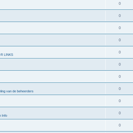
0
0
0
0
0
R LINKS
0
0
0
ling van de beheerders
0
0
 Info
0