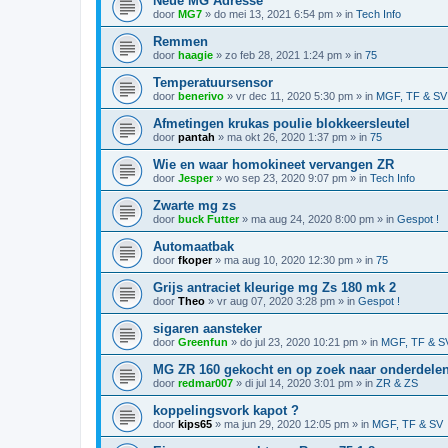
Neue MG Adresse
door
MG7
»
do mei 13, 2021 6:54 pm
» in
Tech Info
Remmen
door
haagie
»
zo feb 28, 2021 1:24 pm
» in
75
Temperatuursensor
door
benerivo
»
vr dec 11, 2020 5:30 pm
» in
MGF, TF & SV
Afmetingen krukas poulie blokkeersleutel
door
pantah
»
ma okt 26, 2020 1:37 pm
» in
75
Wie en waar homokineet vervangen ZR
door
Jesper
»
wo sep 23, 2020 9:07 pm
» in
Tech Info
Zwarte mg zs
door
buck Futter
»
ma aug 24, 2020 8:00 pm
» in
Gespot !
Automaatbak
door
fkoper
»
ma aug 10, 2020 12:30 pm
» in
75
Grijs antraciet kleurige mg Zs 180 mk 2
door
Theo
»
vr aug 07, 2020 3:28 pm
» in
Gespot !
sigaren aansteker
door
Greenfun
»
do jul 23, 2020 10:21 pm
» in
MGF, TF & S
MG ZR 160 gekocht en op zoek naar onderdele
door
redmar007
»
di jul 14, 2020 3:01 pm
» in
ZR & ZS
koppelingsvork kapot ?
door
kips65
»
ma jun 29, 2020 12:05 pm
» in
MGF, TF & SV