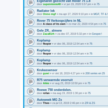
Eigenaren gezocht van Rover 75 1.8
door
supervinnie40
»
vr jun 19, 2020 5:57 pm
» in
75
Radiator lek
door
Onno mgf
»
ma apr 27, 2020 9:10 pm
» in
MGF, TF & 
Rover 75 Verkoopcijfers in NL
door
A class of its own
»
zo mar 22, 2020 4:54 pm
» in
75
Gele ZR.. almere
door
Zaza81rh
»
za dec 07, 2019 5:32 pm
» in
Gespot !
Koplamp
door
fkoper
»
vr dec 06, 2019 12:54 am
» in
75
Koplamp
door
fkoper
»
vr dec 06, 2019 12:54 am
» in
75
Koplamp
door
fkoper
»
vr dec 06, 2019 12:54 am
» in
75
Krukassensor
door
guwi
»
vr okt 18, 2019 4:27 pm
» in
200 series en 25
R75 verwarmde voorruit
door
Aikie
»
vr aug 23, 2019 10:50 pm
» in
75
Roewe 750 onderdelen.
door
rofan
»
ma aug 19, 2019 1:30 pm
» in
75
Autoweek MG Zs
door
Theo
»
za jul 13, 2019 2:46 pm
» in
ZR & ZS