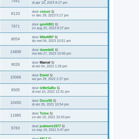
7541
di apr 16, 2024 8:27 pm
door
cotcot
8133
vr dec 29, 2023 5:17 pm
door
gerrit801
7971
zo aug 20, 2023 8:27 pm
door
MikeM97
8054
do mei 04, 2023 10:51 am
door
davedeK
14808
ma feb 27, 2023 10:06 pm
door
Marcel
9026
di okt 04, 2022 1:29 pm
door
Emiel
10066
wo jun 29, 2022 2:27 pm
door
IzMeSaBo
9505
di mei 10, 2022 12:31 pm
door
Duco55
10450
di okt 26, 2021 10:54 pm
door
Toine
11985
zo okt 10, 2021 10:43 pm
door
jcalmere1977
9783
zo sep 19, 2021 5:47 pm
door
MG7