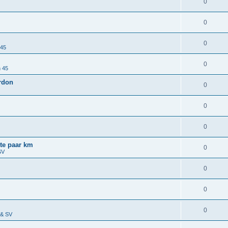
0
0
0
 45
0
n 45
ardon
0
0
0
ste paar km
0
SV
0
0
0
 & SV