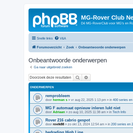
MG-Rover Club Ne
Dé MG-RoverClub voor MG's en Ro
Snelle links
V&A
Forumoverzicht
Zoek
Onbeantwoorde onderwerpen
Onbeantwoorde onderwerpen
Ga naar uitgebreid zoeken
Zoek
Uitgebreid zoeken
ONDERWERPEN
remprobleem
door
herman s
»
vr aug 22, 2025 1:13 pm
» in
400 series en
MG F automaat opnieuw inleren lukt niet
door
Adriaan
»
zo aug 10, 2025 11:38 am
» in
Tech Info
Rover 216 cabrio gespot
door
rovik88
»
zo okt 13, 2024 12:54 am
» in
200 series en 
bedrading High Line