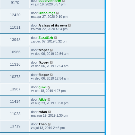
door
supervinnie40
9170
vr jun 19, 2020 5:57 pm
door
Onno mgf
12420
ma apr 27, 2020 9:10 pm
door
A class of its own
11011
zo mar 22, 2020 4:54 pm
door
Zaza81rh
13948
za dec 07, 2019 5:32 pm
door
fkoper
10966
vr dec 06, 2019 12:54 am
door
fkoper
11316
vr dec 06, 2019 12:54 am
door
fkoper
10373
vr dec 06, 2019 12:54 am
door
guwi
13967
vr okt 18, 2019 4:27 pm
door
Aikie
11414
vr aug 23, 2019 10:50 pm
door
rofan
11028
ma aug 19, 2019 1:30 pm
door
Theo
13719
za jul 13, 2019 2:46 pm