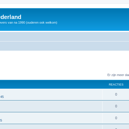
derland
vers van na 1990 (ouderen ook welkom)
Er zijn meer d
REACTIES
0
 45
0
0
25