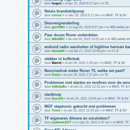
door
hugos
»
di apr 16, 2024 8:27 pm
» in
75
Relais brandstofpomp
door
cotcot
»
vr dec 29, 2023 5:17 pm
» in
MGF, TF & SV
Deurvergrenderling
door
gerrit801
»
zo aug 20, 2023 8:27 pm
» in
400 series en
Paar dozen Rover onderdelen
door
MikeM97
»
do mei 04, 2023 10:51 am
» in
400 series e
android radio aansluiten of highline harman k
door
davedeK
»
ma feb 27, 2023 10:06 pm
» in
I.C.E
stekker in kofferbak
door
Marcel
»
di okt 04, 2022 1:29 pm
» in
MGF, TF & SV
Benzinedruk meter Rover 75, welke set past?
door
Emiel
»
wo jun 29, 2022 2:27 pm
» in
75
Problemen met starten en misfires voor de eer
door
IzMeSaBo
»
di mei 10, 2022 12:31 pm
» in
MGF, TF & 
startknop
door
Duco55
»
di okt 26, 2021 10:54 pm
» in
MGF, TF & SV
MGF steptronic gekocht met problemen
door
Toine
»
zo okt 10, 2021 10:43 pm
» in
MGF, TF & SV
TF eigenaren Almere en omstreken?
door
jcalmere1977
»
zo sep 19, 2021 5:47 pm
» in
MGF, TF