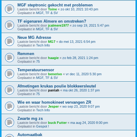
MGF steptronic gekocht met problemen
Laatste bericht door
Toine
«
zo okt 10, 2021 10:43 pm
Geplaatst in
MGF, TF & SV
TF eigenaren Almere en omstreken?
Laatste bericht door
jcalmere1977
«
zo sep 19, 2021 5:47 pm
Geplaatst in
MGF, TF & SV
Neue MG Adresse
Laatste bericht door
MG7
«
do mei 13, 2021 6:54 pm
Geplaatst in
Tech Info
Remmen
Laatste bericht door
haagie
«
zo feb 28, 2021 1:24 pm
Geplaatst in
75
Temperatuursensor
Laatste bericht door
benerivo
«
vr dec 11, 2020 5:30 pm
Geplaatst in
MGF, TF & SV
Afmetingen krukas poulie blokkeersleutel
Laatste bericht door
pantah
«
ma okt 26, 2020 1:37 pm
Geplaatst in
75
Wie en waar homokineet vervangen ZR
Laatste bericht door
Jesper
«
wo sep 23, 2020 9:07 pm
Geplaatst in
Tech Info
Zwarte mg zs
Laatste bericht door
buck Futter
«
ma aug 24, 2020 8:00 pm
Geplaatst in
Gespot !
Automaatbak