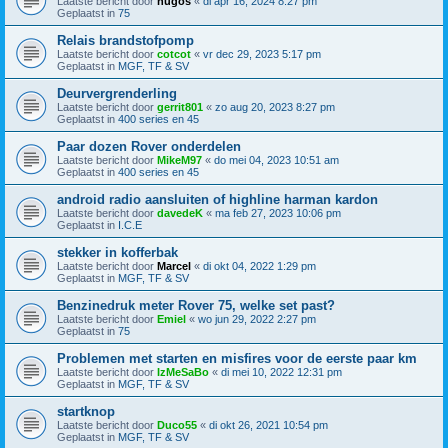
Laatste bericht door
hugos
«
di apr 16, 2024 8:27 pm
Geplaatst in
75
Relais brandstofpomp
Laatste bericht door
cotcot
«
vr dec 29, 2023 5:17 pm
Geplaatst in
MGF, TF & SV
Deurvergrenderling
Laatste bericht door
gerrit801
«
zo aug 20, 2023 8:27 pm
Geplaatst in
400 series en 45
Paar dozen Rover onderdelen
Laatste bericht door
MikeM97
«
do mei 04, 2023 10:51 am
Geplaatst in
400 series en 45
android radio aansluiten of highline harman kardon
Laatste bericht door
davedeK
«
ma feb 27, 2023 10:06 pm
Geplaatst in
I.C.E
stekker in kofferbak
Laatste bericht door
Marcel
«
di okt 04, 2022 1:29 pm
Geplaatst in
MGF, TF & SV
Benzinedruk meter Rover 75, welke set past?
Laatste bericht door
Emiel
«
wo jun 29, 2022 2:27 pm
Geplaatst in
75
Problemen met starten en misfires voor de eerste paar km
Laatste bericht door
IzMeSaBo
«
di mei 10, 2022 12:31 pm
Geplaatst in
MGF, TF & SV
startknop
Laatste bericht door
Duco55
«
di okt 26, 2021 10:54 pm
Geplaatst in
MGF, TF & SV