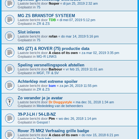
Laatste bericht door
fkoper
«
di jun 25, 2019 2:32 am
Geplaatst in
75
MG ZS BRANSTOF SYSTEEM
Laatste bericht door
TDB
«
di mei 07, 2019 5:12 pm
Geplaatst in
ZR & ZS
Slot inleren
Laatste bericht door
rofan
«
do mar 14, 2019 5:16 pm
Geplaatst in
75
MG (ZT) & ROVER (75) productie data
Laatste bericht door
A class of its own
«
za mar 02, 2019 3:35 pm
Geplaatst in
MG-R LINKS
Speling versnellingspook afstellen
Laatste bericht door
Barbour
«
vr feb 15, 2019 11:01 am
Geplaatst in
MGF, TF & SV
Achterklep met extreme spoiler
Laatste bericht door
bam
«
za jan 26, 2019 11:55 pm
Geplaatst in
ZR & ZS
Zo verander je je avatar
Laatste bericht door
Dr Doggystyle
«
ma dec 31, 2018 1:34 am
Geplaatst in
Mededeling van de beheerders
39-PJ-LH / 54-LB-NZ
Laatste bericht door
Pim
«
wo dec 26, 2018 1:14 pm
Geplaatst in
Gespot !
Rover 75 MK2 Verfraaïng grille badge
Laatste bericht door
A class of its own
«
do nov 15, 2018 6:21 pm
Geplaatst in
Tech Info