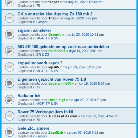
Laatste bericht door
fkoper
«
ma aug 10, 2020 12:30 pm
Geplaatst in
75
Grijs antraciet kleurige mg Zs 180 mk 2
Laatste bericht door
Theo
«
vr aug 07, 2020 3:28 pm
Geplaatst in
Gespot !
sigaren aansteker
Laatste bericht door
Greenfun
«
do jul 23, 2020 10:21 pm
Geplaatst in
MGF, TF & SV
MG ZR 160 gekocht en op zoek naar onderdelen
Laatste bericht door
redmar007
«
di jul 14, 2020 3:01 pm
Geplaatst in
ZR & ZS
koppelingsvork kapot ?
Laatste bericht door
kips65
«
ma jun 29, 2020 12:05 pm
Geplaatst in
MGF, TF & SV
Eigenaren gezocht van Rover 75 1.8
Laatste bericht door
supervinnie40
«
vr jun 19, 2020 5:57 pm
Geplaatst in
75
Radiator lek
Laatste bericht door
Onno mgf
«
ma apr 27, 2020 9:10 pm
Geplaatst in
MGF, TF & SV
Rover 75 Verkoopcijfers in NL
Laatste bericht door
A class of its own
«
zo mar 22, 2020 4:54 pm
Geplaatst in
75
Gele ZR.. almere
Laatste bericht door
Zaza81rh
«
za dec 07, 2019 5:32 pm
Geplaatst in
Gespot !