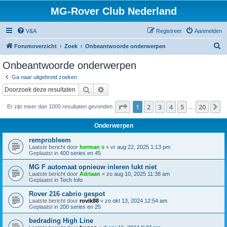
MG-Rover Club Nederland
V&A
Registreer
Aanmelden
Z
Forumoverzicht
Zoek
Onbeantwoorde onderwerpen
o
Onbeantwoorde onderwerpen
e
Ga naar uitgebreid zoeken
k
Zoek
Uitgebreid zoeken
Pagina
1
van
20
1
2
3
4
5
20
V
Er zijn meer dan 1000 resultaten gevonden
…
Onderwerpen
remprobleem
Laatste bericht door
herman s
«
vr aug 22, 2025 1:13 pm
Geplaatst in
400 series en 45
MG F automaat opnieuw inleren lukt niet
Laatste bericht door
Adriaan
«
zo aug 10, 2025 11:38 am
Geplaatst in
Tech Info
Rover 216 cabrio gespot
Laatste bericht door
rovik88
«
zo okt 13, 2024 12:54 am
Geplaatst in
200 series en 25
bedrading High Line