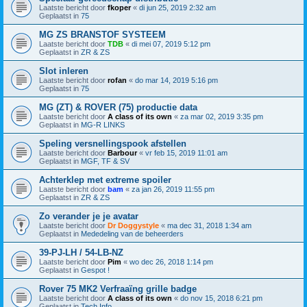
Laatste bericht door
fkoper
«
di jun 25, 2019 2:32 am
Geplaatst in
75
MG ZS BRANSTOF SYSTEEM
Laatste bericht door
TDB
«
di mei 07, 2019 5:12 pm
Geplaatst in
ZR & ZS
Slot inleren
Laatste bericht door
rofan
«
do mar 14, 2019 5:16 pm
Geplaatst in
75
MG (ZT) & ROVER (75) productie data
Laatste bericht door
A class of its own
«
za mar 02, 2019 3:35 pm
Geplaatst in
MG-R LINKS
Speling versnellingspook afstellen
Laatste bericht door
Barbour
«
vr feb 15, 2019 11:01 am
Geplaatst in
MGF, TF & SV
Achterklep met extreme spoiler
Laatste bericht door
bam
«
za jan 26, 2019 11:55 pm
Geplaatst in
ZR & ZS
Zo verander je je avatar
Laatste bericht door
Dr Doggystyle
«
ma dec 31, 2018 1:34 am
Geplaatst in
Mededeling van de beheerders
39-PJ-LH / 54-LB-NZ
Laatste bericht door
Pim
«
wo dec 26, 2018 1:14 pm
Geplaatst in
Gespot !
Rover 75 MK2 Verfraaïng grille badge
Laatste bericht door
A class of its own
«
do nov 15, 2018 6:21 pm
Geplaatst in
Tech Info