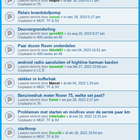
Laatste bericht door
hugos
«
di apr 16, 2024 8:27 pm
Geplaatst in
75
Relais brandstofpomp
Laatste bericht door
cotcot
«
vr dec 29, 2023 5:17 pm
Geplaatst in
MGF, TF & SV
Deurvergrenderling
Laatste bericht door
gerrit801
«
zo aug 20, 2023 8:27 pm
Geplaatst in
400 series en 45
Paar dozen Rover onderdelen
Laatste bericht door
MikeM97
«
do mei 04, 2023 10:51 am
Geplaatst in
400 series en 45
android radio aansluiten of highline harman kardon
Laatste bericht door
davedeK
«
ma feb 27, 2023 10:06 pm
Geplaatst in
I.C.E
stekker in kofferbak
Laatste bericht door
Marcel
«
di okt 04, 2022 1:29 pm
Geplaatst in
MGF, TF & SV
Benzinedruk meter Rover 75, welke set past?
Laatste bericht door
Emiel
«
wo jun 29, 2022 2:27 pm
Geplaatst in
75
Problemen met starten en misfires voor de eerste paar km
Laatste bericht door
IzMeSaBo
«
di mei 10, 2022 12:31 pm
Geplaatst in
MGF, TF & SV
startknop
Laatste bericht door
Duco55
«
di okt 26, 2021 10:54 pm
Geplaatst in
MGF, TF & SV