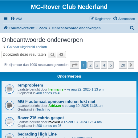
MG-Rover Club Nederland
V&A
Registreer
Aanmelden
Z
Forumoverzicht
Zoek
Onbeantwoorde onderwerpen
o
Onbeantwoorde onderwerpen
e
Ga naar uitgebreid zoeken
k
Zoek
Uitgebreid zoeken
Pagina
1
van
20
1
2
3
4
5
20
V
Er zijn meer dan 1000 resultaten gevonden
…
Onderwerpen
remprobleem
Laatste bericht door
herman s
«
vr aug 22, 2025 1:13 pm
Geplaatst in
400 series en 45
MG F automaat opnieuw inleren lukt niet
Laatste bericht door
Adriaan
«
zo aug 10, 2025 11:38 am
Geplaatst in
Tech Info
Rover 216 cabrio gespot
Laatste bericht door
rovik88
«
zo okt 13, 2024 12:54 am
Geplaatst in
200 series en 25
bedrading High Line