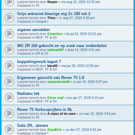
Laatste bericht door
fkoper
«
ma aug 10, 2020 12:30 pm
Geplaatst in
75
Grijs antraciet kleurige mg Zs 180 mk 2
Laatste bericht door
Theo
«
vr aug 07, 2020 3:28 pm
Geplaatst in
Gespot !
sigaren aansteker
Laatste bericht door
Greenfun
«
do jul 23, 2020 10:21 pm
Geplaatst in
MGF, TF & SV
MG ZR 160 gekocht en op zoek naar onderdelen
Laatste bericht door
redmar007
«
di jul 14, 2020 3:01 pm
Geplaatst in
ZR & ZS
koppelingsvork kapot ?
Laatste bericht door
kips65
«
ma jun 29, 2020 12:05 pm
Geplaatst in
MGF, TF & SV
Eigenaren gezocht van Rover 75 1.8
Laatste bericht door
supervinnie40
«
vr jun 19, 2020 5:57 pm
Geplaatst in
75
Radiator lek
Laatste bericht door
Onno mgf
«
ma apr 27, 2020 9:10 pm
Geplaatst in
MGF, TF & SV
Rover 75 Verkoopcijfers in NL
Laatste bericht door
A class of its own
«
zo mar 22, 2020 4:54 pm
Geplaatst in
75
Gele ZR.. almere
Laatste bericht door
Zaza81rh
«
za dec 07, 2019 5:32 pm
Geplaatst in
Gespot !