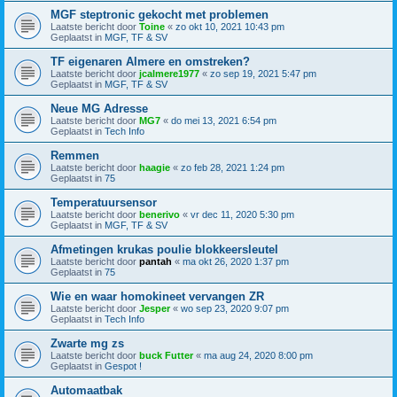
MGF steptronic gekocht met problemen
Laatste bericht door
Toine
«
zo okt 10, 2021 10:43 pm
Geplaatst in
MGF, TF & SV
TF eigenaren Almere en omstreken?
Laatste bericht door
jcalmere1977
«
zo sep 19, 2021 5:47 pm
Geplaatst in
MGF, TF & SV
Neue MG Adresse
Laatste bericht door
MG7
«
do mei 13, 2021 6:54 pm
Geplaatst in
Tech Info
Remmen
Laatste bericht door
haagie
«
zo feb 28, 2021 1:24 pm
Geplaatst in
75
Temperatuursensor
Laatste bericht door
benerivo
«
vr dec 11, 2020 5:30 pm
Geplaatst in
MGF, TF & SV
Afmetingen krukas poulie blokkeersleutel
Laatste bericht door
pantah
«
ma okt 26, 2020 1:37 pm
Geplaatst in
75
Wie en waar homokineet vervangen ZR
Laatste bericht door
Jesper
«
wo sep 23, 2020 9:07 pm
Geplaatst in
Tech Info
Zwarte mg zs
Laatste bericht door
buck Futter
«
ma aug 24, 2020 8:00 pm
Geplaatst in
Gespot !
Automaatbak