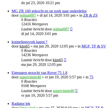
do jul 23, 2020 10:21 pm
MG ZR 160 gekocht en op zoek naar onderdelen
door
redmar007
»
di jul 14, 2020 3:01 pm
» in
ZR & ZS
0
Reacties
12416
Weergaves
Laatste bericht
door
redmar007
di jul 14, 2020 3:01 pm
koppelingsvork kapot ?
door
kips65
»
ma jun 29, 2020 12:05 pm
» in
MGF, TF & SV
0
Reacties
14236
Weergaves
Laatste bericht
door
kips65
ma jun 29, 2020 12:05 pm
Eigenaren gezocht van Rover 75 1.8
door
supervinnie40
»
vr jun 19, 2020 5:57 pm
» in
75
0
Reacties
9168
Weergaves
Laatste bericht
door
supervinnie40
vr jun 19, 2020 5:57 pm
Radiator lek
door
Onno mgf
»
ma apr 27, 2020 9:10 pm
» in
MGF, TF &