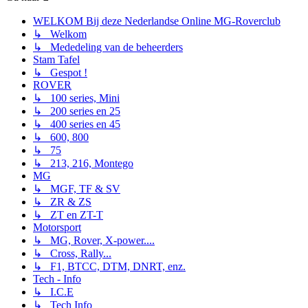
WELKOM Bij deze Nederlandse Online MG-Roverclub
↳ Welkom
↳ Mededeling van de beheerders
Stam Tafel
↳ Gespot !
ROVER
↳ 100 series, Mini
↳ 200 series en 25
↳ 400 series en 45
↳ 600, 800
↳ 75
↳ 213, 216, Montego
MG
↳ MGF, TF & SV
↳ ZR & ZS
↳ ZT en ZT-T
Motorsport
↳ MG, Rover, X-power....
↳ Cross, Rally...
↳ F1, BTCC, DTM, DNRT, enz.
Tech - Info
↳ I.C.E
↳ Tech Info