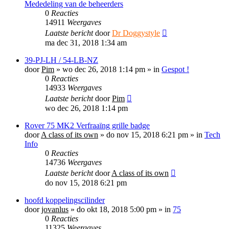
Mededeling van de beheerders
0
Reacties
14911
Weergaves
Laatste bericht
door
Dr Doggystyle
ma dec 31, 2018 1:34 am
39-PJ-LH / 54-LB-NZ
door
Pim
»
wo dec 26, 2018 1:14 pm
» in
Gespot !
0
Reacties
14933
Weergaves
Laatste bericht
door
Pim
wo dec 26, 2018 1:14 pm
Rover 75 MK2 Verfraaïng grille badge
door
A class of its own
»
do nov 15, 2018 6:21 pm
» in
Tech
Info
0
Reacties
14736
Weergaves
Laatste bericht
door
A class of its own
do nov 15, 2018 6:21 pm
hoofd koppelingscilinder
door
jovanlus
»
do okt 18, 2018 5:00 pm
» in
75
0
Reacties
11325
Weergaves