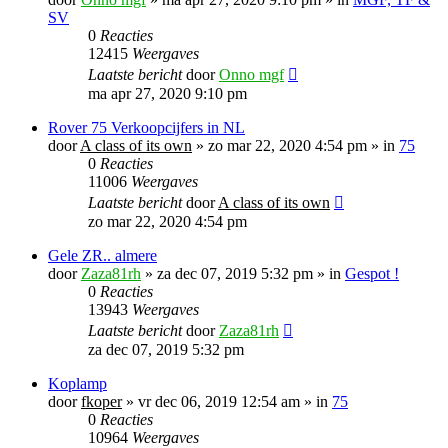
SV
0
Reacties
12415
Weergaves
Laatste bericht
door
Onno mgf
ma apr 27, 2020 9:10 pm
Rover 75 Verkoopcijfers in NL
door
A class of its own
»
zo mar 22, 2020 4:54 pm
» in
75
0
Reacties
11006
Weergaves
Laatste bericht
door
A class of its own
zo mar 22, 2020 4:54 pm
Gele ZR.. almere
door
Zaza81rh
»
za dec 07, 2019 5:32 pm
» in
Gespot !
0
Reacties
13943
Weergaves
Laatste bericht
door
Zaza81rh
za dec 07, 2019 5:32 pm
Koplamp
door
fkoper
»
vr dec 06, 2019 12:54 am
» in
75
0
Reacties
10964
Weergaves