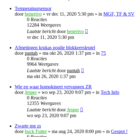
Temperatuursensor
door
benerivo
»
vr dec 11, 2020 5:30 pm
» in
MGF, TF & SV
0
Reacties
12284
Weergaves
Laatste bericht
door
benerivo
vr dec 11, 2020 5:30 pm
Afmetingen krukas poulie blokkeersleutel
door
pantah
»
ma okt 26, 2020 1:37 pm
» in
75
0
Reacties
9964
Weergaves
Laatste bericht
door
pantah
ma okt 26, 2020 1:37 pm
Wie en waar homokineet vervangen ZR
door
Jesper
»
wo sep 23, 2020 9:07 pm
» in
Tech Info
0
Reacties
12355
Weergaves
Laatste bericht
door
Jesper
wo sep 23, 2020 9:07 pm
Zwarte mg zs
door
buck Futter
»
ma aug 24, 2020 8:00 pm
» in
Gespot !
0
Reacties