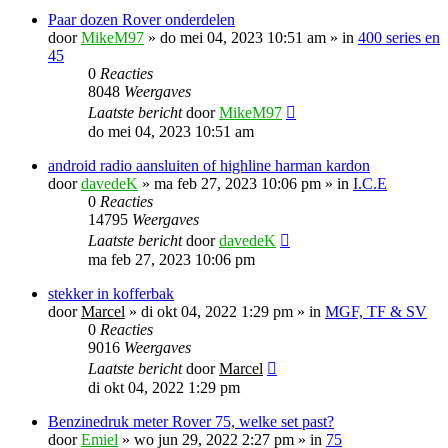
Paar dozen Rover onderdelen
door
MikeM97
»
do mei 04, 2023 10:51 am
» in
400 series en
45
0
Reacties
8048
Weergaves
Laatste bericht
door
MikeM97
do mei 04, 2023 10:51 am
android radio aansluiten of highline harman kardon
door
davedeK
»
ma feb 27, 2023 10:06 pm
» in
I.C.E
0
Reacties
14795
Weergaves
Laatste bericht
door
davedeK
ma feb 27, 2023 10:06 pm
stekker in kofferbak
door
Marcel
»
di okt 04, 2022 1:29 pm
» in
MGF, TF & SV
0
Reacties
9016
Weergaves
Laatste bericht
door
Marcel
di okt 04, 2022 1:29 pm
Benzinedruk meter Rover 75, welke set past?
door
Emiel
»
wo jun 29, 2022 2:27 pm
» in
75