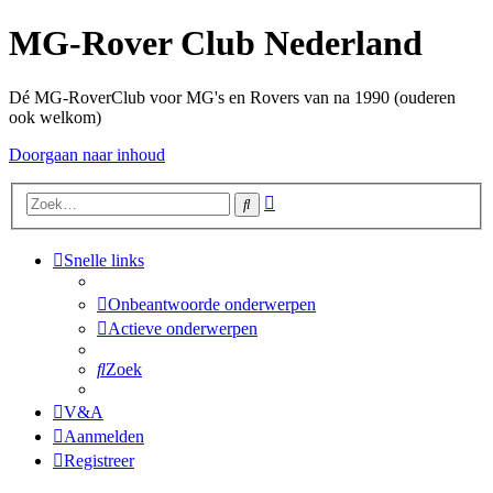
MG-Rover Club Nederland
Dé MG-RoverClub voor MG's en Rovers van na 1990 (ouderen
ook welkom)
Doorgaan naar inhoud
Uitgebreid
Zoek
zoeken
Snelle links
Onbeantwoorde onderwerpen
Actieve onderwerpen
Zoek
V&A
Aanmelden
Registreer