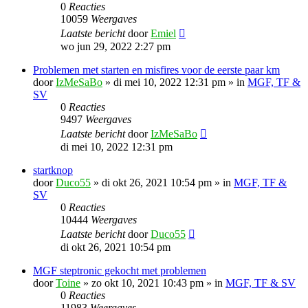
0
Reacties
10059
Weergaves
Laatste bericht
door
Emiel
wo jun 29, 2022 2:27 pm
Problemen met starten en misfires voor de eerste paar km
door
IzMeSaBo
»
di mei 10, 2022 12:31 pm
» in
MGF, TF &
SV
0
Reacties
9497
Weergaves
Laatste bericht
door
IzMeSaBo
di mei 10, 2022 12:31 pm
startknop
door
Duco55
»
di okt 26, 2021 10:54 pm
» in
MGF, TF &
SV
0
Reacties
10444
Weergaves
Laatste bericht
door
Duco55
di okt 26, 2021 10:54 pm
MGF steptronic gekocht met problemen
door
Toine
»
zo okt 10, 2021 10:43 pm
» in
MGF, TF & SV
0
Reacties
11983
Weergaves