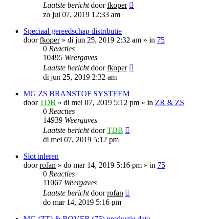
Laatste bericht
door
fkoper
zo jul 07, 2019 12:33 am
Speciaal gereedschap distributie
door
fkoper
»
di jun 25, 2019 2:32 am
» in
75
0
Reacties
10495
Weergaves
Laatste bericht
door
fkoper
di jun 25, 2019 2:32 am
MG ZS BRANSTOF SYSTEEM
door
TDB
»
di mei 07, 2019 5:12 pm
» in
ZR & ZS
0
Reacties
14939
Weergaves
Laatste bericht
door
TDB
di mei 07, 2019 5:12 pm
Slot inleren
door
rofan
»
do mar 14, 2019 5:16 pm
» in
75
0
Reacties
11067
Weergaves
Laatste bericht
door
rofan
do mar 14, 2019 5:16 pm
MG (ZT) & ROVER (75) productie data