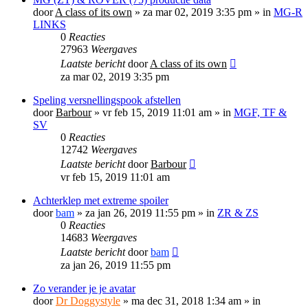
door
A class of its own
»
za mar 02, 2019 3:35 pm
» in
MG-R
LINKS
0
Reacties
27963
Weergaves
Laatste bericht
door
A class of its own
za mar 02, 2019 3:35 pm
Speling versnellingspook afstellen
door
Barbour
»
vr feb 15, 2019 11:01 am
» in
MGF, TF &
SV
0
Reacties
12742
Weergaves
Laatste bericht
door
Barbour
vr feb 15, 2019 11:01 am
Achterklep met extreme spoiler
door
bam
»
za jan 26, 2019 11:55 pm
» in
ZR & ZS
0
Reacties
14683
Weergaves
Laatste bericht
door
bam
za jan 26, 2019 11:55 pm
Zo verander je je avatar
door
Dr Doggystyle
»
ma dec 31, 2018 1:34 am
» in