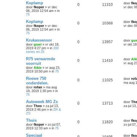
Koplamp
door
fko
0
11310
door
fkoper
»
vr dec
vr dec 0
06, 2019 12:54 am
» in
75
Koplamp
door
fko
0
10368
door
fkoper
»
vr dec
vr dec 0
06, 2019 12:54 am
» in
75
Krukassensor
door
gu
0
13957
door
guwi
»
vr okt 18,
vr okt 1
2019 4:27 pm
» in
200
series en 25
R75 verwarmde
door
Aik
0
11410
voorruit
vr aug 2
door
Aikie
»
vr aug 23,
2019 10:50 pm
» in
75
Roewe 750
door
rof
0
11025
onderdelen.
ma aug 1
door
rofan
»
ma aug
19, 2019 1:30 pm
» in
75
Autoweek MG Zs
door
Th
0
13713
door
Theo
»
za jul 13,
za jul 13
2019 2:46 pm
» in
ZR &
ZS
Thuis
door
fko
0
11820
door
fkoper
»
zo jul 07,
zo jul 0
2019 12:33 am
» in
75
Speciaal
door
fko