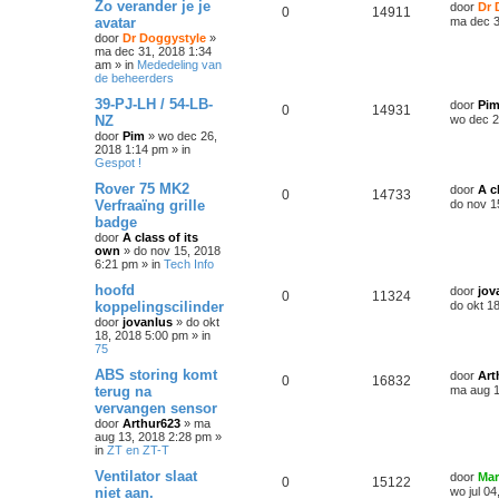
Zo verander je je
door
Dr 
0
14911
avatar
ma dec 3
door
Dr Doggystyle
»
ma dec 31, 2018 1:34
am
» in
Mededeling van
de beheerders
39-PJ-LH / 54-LB-
door
Pi
0
14931
NZ
wo dec 2
door
Pim
»
wo dec 26,
2018 1:14 pm
» in
Gespot !
Rover 75 MK2
door
A c
0
14733
Verfraaïng grille
do nov 1
badge
door
A class of its
own
»
do nov 15, 2018
6:21 pm
» in
Tech Info
hoofd
door
jov
0
11324
koppelingscilinder
do okt 1
door
jovanlus
»
do okt
18, 2018 5:00 pm
» in
75
ABS storing komt
door
Art
0
16832
terug na
ma aug 1
vervangen sensor
door
Arthur623
»
ma
aug 13, 2018 2:28 pm
»
in
ZT en ZT-T
Ventilator slaat
door
Mar
0
15122
niet aan.
wo jul 0