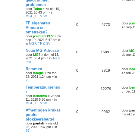
gekocht met
problemen
door
Toine
»
zo okt 10,
2021 10:43 pm
» in
MGF, TF & SV
TF eigenaren
door
jca
0
9773
Almere en
zo sep 1
omstreken?
door
jcalmere1977
»
zo
sep 19, 2021 5:47 pm
»
in
MGF, TF & SV
Neue MG Adresse
door
MG
0
16891
door
MG7
»
do mei 13,
do mei 1
2021 6:54 pm
» in
Tech
Info
Remmen
door
haa
0
8819
door
haagie
»
zo feb
zo feb 2
28, 2021 1:24 pm
» in
75
Temperatuursenso
door
ben
0
12279
r
vr dec 1
door
benerivo
»
vr dec
11, 2020 5:30 pm
» in
MGF, TF & SV
Afmetingen krukas
door
pan
0
9962
poulie
ma okt 2
blokkeersleutel
door
pantah
»
ma okt
26, 2020 1:37 pm
» in
75