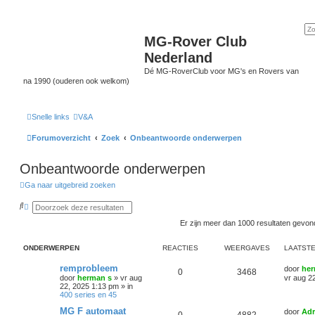
MG-Rover Club
Nederland
Dé MG-RoverClub voor MG's en Rovers van
na 1990 (ouderen ook welkom)
Snelle links
V&A
Forumoverzicht
Zoek
Onbeantwoorde onderwerpen
Onbeantwoorde onderwerpen
Ga naar uitgebreid zoeken
Z
U
o
i
e
t
Er zijn meer dan 1000 resultaten gevo
k
g
e
b
ONDERWERPEN
REACTIES
WEERGAVES
LAATSTE
r
e
remprobleem
door
her
0
3468
i
door
herman s
»
vr aug
vr aug 2
d
22, 2025 1:13 pm
» in
z
400 series en 45
o
e
MG F automaat
door
Adr
k