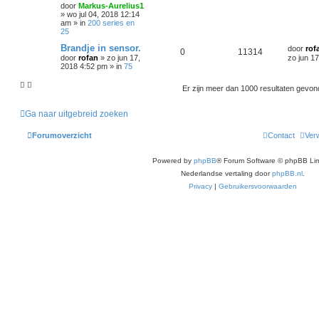
door
Markus-Aurelius1
»
wo jul 04, 2018 12:14
am
» in
200 series en
25
Brandje in sensor.
door
rof
0
11314
door
rofan
»
zo jun 17,
zo jun 1
2018 4:52 pm
» in
75
Er zijn meer dan 1000 resultaten gevo
Ga naar uitgebreid zoeken
Forumoverzicht
Contact
Verw
Powered by
phpBB
® Forum Software © phpBB Lim
Nederlandse vertaling door
phpBB.nl
.
Privacy
|
Gebruikersvoorwaarden