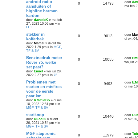
android radio
door
da
0
14793
aansluiten of
ma feb 2
highline harman
kardon
door
davedeK
»
ma feb
27, 2023 10:06 pm
» in
I.C.E
stekker in
door
Mar
0
9013
kofferbak
di okt 0
door
Marcel
»
di okt 04,
2022 1:29 pm
» in
MGF,
TF & SV
Benzinedruk meter
door
Emi
0
10055
Rover 75, welke
wo jun 2
set past?
door
Emiel
»
wo jun 29,
2022 2:27 pm
» in
75
Problemen met
door
Iz
0
9493
starten en misfires
di mei 1
voor de eerste
paar km
door
IzMeSaBo
»
di mei
10, 2022 12:31 pm
» in
MGF, TF & SV
startknop
door
Du
0
10440
door
Duco55
»
di okt
di okt 2
26, 2021 10:54 pm
» in
MGF, TF & SV
MGF steptronic
door
Toi
0
11979
zo okt 1