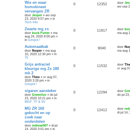
Wie en waar
door
Jes
0
12352
homokineet
wo sep 2
vervangen ZR
door
Jesper
»
wo sep
23, 2020 9:07 pm
» in
Tech Info
Zwarte mg zs
door
buc
0
11917
door
buck Futter
»
ma
ma aug 2
aug 24, 2020 8:00 pm
»
in
Gespot !
Automaatbak
door
fko
0
9040
door
fkoper
»
ma aug
ma aug 1
10, 2020 12:30 pm
» in
75
Grijs antraciet
door
Th
0
11532
kleurige mg Zs 180
vr aug 0
mk 2
door
Theo
»
vr aug 07,
2020 3:28 pm
» in
Gespot !
sigaren aansteker
door
Gre
0
12294
door
Greenfun
»
do jul
do jul 2
23, 2020 10:21 pm
» in
MGF, TF & SV
MG ZR 160
door
red
0
12412
gekocht en op
di jul 14
zoek naar
onderdelen
door
redmar007
»
di jul
14, 2020 3:01 pm
» in