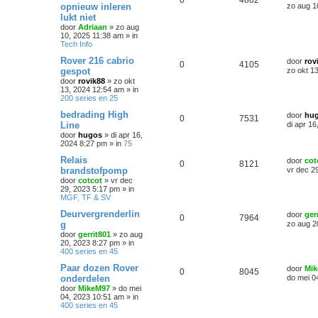
0
4882
opnieuw inleren
zo aug 1
e
n
lukt niet
door
Adriaan
»
zo aug
10, 2025 11:38 am
» in
Tech Info
Rover 216 cabrio
door
rov
0
4105
gespot
zo okt 1
door
rovik88
»
zo okt
13, 2024 12:54 am
» in
200 series en 25
bedrading High
door
hu
0
7531
Line
di apr 1
door
hugos
»
di apr 16,
2024 8:27 pm
» in
75
Relais
door
cot
0
8121
brandstofpomp
vr dec 2
door
cotcot
»
vr dec
29, 2023 5:17 pm
» in
MGF, TF & SV
Deurvergrenderlin
door
ger
0
7964
g
zo aug 2
door
gerrit801
»
zo aug
20, 2023 8:27 pm
» in
400 series en 45
Paar dozen Rover
door
Mi
0
8045
onderdelen
do mei 0
door
MikeM97
»
do mei
04, 2023 10:51 am
» in
400 series en 45