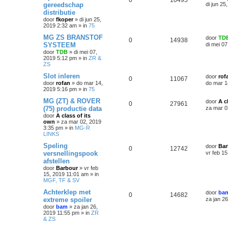
0
10495
gereedschap
di jun 25
distributie
door
fkoper
»
di jun 25,
2019 2:32 am
» in
75
MG ZS BRANSTOF
door
TD
0
14938
SYSTEEM
di mei 0
door
TDB
»
di mei 07,
2019 5:12 pm
» in
ZR &
ZS
Slot inleren
door
rof
0
11067
door
rofan
»
do mar 14,
do mar 1
2019 5:16 pm
» in
75
MG (ZT) & ROVER
door
A c
0
27961
(75) productie data
za mar 0
door
A class of its
own
»
za mar 02, 2019
3:35 pm
» in
MG-R
LINKS
Speling
door
Bar
0
12742
versnellingspook
vr feb 1
afstellen
door
Barbour
»
vr feb
15, 2019 11:01 am
» in
MGF, TF & SV
Achterklep met
door
ba
0
14682
extreme spoiler
za jan 2
door
bam
»
za jan 26,
2019 11:55 pm
» in
ZR
& ZS