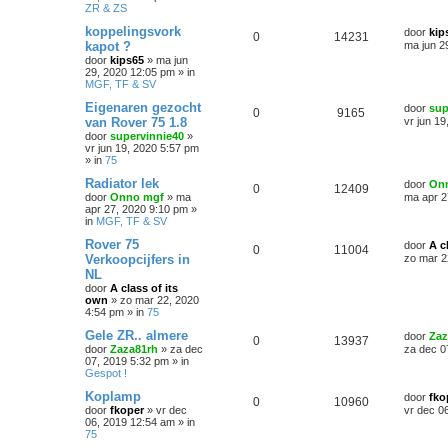
ZR & ZS
koppelingsvork
door
kip
0
14231
kapot ?
ma jun 2
door
kips65
»
ma jun
29, 2020 12:05 pm
» in
MGF, TF & SV
Eigenaren gezocht
door
sup
0
9165
van Rover 75 1.8
vr jun 1
door
supervinnie40
»
vr jun 19, 2020 5:57 pm
» in
75
Radiator lek
door
On
0
12409
door
Onno mgf
»
ma
ma apr 2
apr 27, 2020 9:10 pm
»
in
MGF, TF & SV
Rover 75
door
A c
0
11004
Verkoopcijfers in
zo mar 2
NL
door
A class of its
own
»
zo mar 22, 2020
4:54 pm
» in
75
Gele ZR.. almere
door
Zaz
0
13937
door
Zaza81rh
»
za dec
za dec 0
07, 2019 5:32 pm
» in
Gespot !
Koplamp
door
fko
0
10960
door
fkoper
»
vr dec
vr dec 0
06, 2019 12:54 am
» in
75