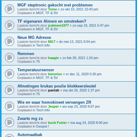
MGF steptronic gekocht met problemen
Laatste bericht door
Toine
«
zo okt 10, 2021 10:43 pm
Geplaatst in
MGF, TF & SV
TF eigenaren Almere en omstreken?
Laatste bericht door
jcalmere1977
«
zo sep 19, 2021 5:47 pm
Geplaatst in
MGF, TF & SV
Neue MG Adresse
Laatste bericht door
MG7
«
do mei 13, 2021 6:54 pm
Geplaatst in
Tech Info
Remmen
Laatste bericht door
haagie
«
zo feb 28, 2021 1:24 pm
Geplaatst in
75
Temperatuursensor
Laatste bericht door
benerivo
«
vr dec 11, 2020 5:30 pm
Geplaatst in
MGF, TF & SV
Afmetingen krukas poulie blokkeersleutel
Laatste bericht door
pantah
«
ma okt 26, 2020 1:37 pm
Geplaatst in
75
Wie en waar homokineet vervangen ZR
Laatste bericht door
Jesper
«
wo sep 23, 2020 9:07 pm
Geplaatst in
Tech Info
Zwarte mg zs
Laatste bericht door
buck Futter
«
ma aug 24, 2020 8:00 pm
Geplaatst in
Gespot !
Automaatbak