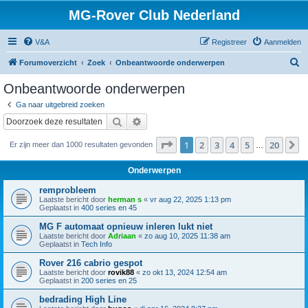
MG-Rover Club Nederland
V&A
Registreer
Aanmelden
Z
Forumoverzicht
Zoek
Onbeantwoorde onderwerpen
o
Onbeantwoorde onderwerpen
e
Ga naar uitgebreid zoeken
k
Zoek
Uitgebreid zoeken
Pagina
1
van
20
1
2
3
4
5
20
V
Er zijn meer dan 1000 resultaten gevonden
…
Onderwerpen
remprobleem
Laatste bericht door
herman s
«
vr aug 22, 2025 1:13 pm
Geplaatst in
400 series en 45
MG F automaat opnieuw inleren lukt niet
Laatste bericht door
Adriaan
«
zo aug 10, 2025 11:38 am
Geplaatst in
Tech Info
Rover 216 cabrio gespot
Laatste bericht door
rovik88
«
zo okt 13, 2024 12:54 am
Geplaatst in
200 series en 25
bedrading High Line