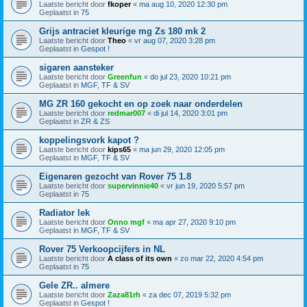
Laatste bericht door
fkoper
«
ma aug 10, 2020 12:30 pm
Geplaatst in
75
Grijs antraciet kleurige mg Zs 180 mk 2
Laatste bericht door
Theo
«
vr aug 07, 2020 3:28 pm
Geplaatst in
Gespot !
sigaren aansteker
Laatste bericht door
Greenfun
«
do jul 23, 2020 10:21 pm
Geplaatst in
MGF, TF & SV
MG ZR 160 gekocht en op zoek naar onderdelen
Laatste bericht door
redmar007
«
di jul 14, 2020 3:01 pm
Geplaatst in
ZR & ZS
koppelingsvork kapot ?
Laatste bericht door
kips65
«
ma jun 29, 2020 12:05 pm
Geplaatst in
MGF, TF & SV
Eigenaren gezocht van Rover 75 1.8
Laatste bericht door
supervinnie40
«
vr jun 19, 2020 5:57 pm
Geplaatst in
75
Radiator lek
Laatste bericht door
Onno mgf
«
ma apr 27, 2020 9:10 pm
Geplaatst in
MGF, TF & SV
Rover 75 Verkoopcijfers in NL
Laatste bericht door
A class of its own
«
zo mar 22, 2020 4:54 pm
Geplaatst in
75
Gele ZR.. almere
Laatste bericht door
Zaza81rh
«
za dec 07, 2019 5:32 pm
Geplaatst in
Gespot !