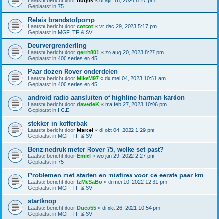
Laatste bericht door
hugos
«
di apr 16, 2024 8:27 pm
Geplaatst in
75
Relais brandstofpomp
Laatste bericht door
cotcot
«
vr dec 29, 2023 5:17 pm
Geplaatst in
MGF, TF & SV
Deurvergrenderling
Laatste bericht door
gerrit801
«
zo aug 20, 2023 8:27 pm
Geplaatst in
400 series en 45
Paar dozen Rover onderdelen
Laatste bericht door
MikeM97
«
do mei 04, 2023 10:51 am
Geplaatst in
400 series en 45
android radio aansluiten of highline harman kardon
Laatste bericht door
davedeK
«
ma feb 27, 2023 10:06 pm
Geplaatst in
I.C.E
stekker in kofferbak
Laatste bericht door
Marcel
«
di okt 04, 2022 1:29 pm
Geplaatst in
MGF, TF & SV
Benzinedruk meter Rover 75, welke set past?
Laatste bericht door
Emiel
«
wo jun 29, 2022 2:27 pm
Geplaatst in
75
Problemen met starten en misfires voor de eerste paar km
Laatste bericht door
IzMeSaBo
«
di mei 10, 2022 12:31 pm
Geplaatst in
MGF, TF & SV
startknop
Laatste bericht door
Duco55
«
di okt 26, 2021 10:54 pm
Geplaatst in
MGF, TF & SV