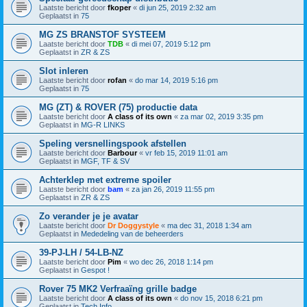
Laatste bericht door
fkoper
«
di jun 25, 2019 2:32 am
Geplaatst in
75
MG ZS BRANSTOF SYSTEEM
Laatste bericht door
TDB
«
di mei 07, 2019 5:12 pm
Geplaatst in
ZR & ZS
Slot inleren
Laatste bericht door
rofan
«
do mar 14, 2019 5:16 pm
Geplaatst in
75
MG (ZT) & ROVER (75) productie data
Laatste bericht door
A class of its own
«
za mar 02, 2019 3:35 pm
Geplaatst in
MG-R LINKS
Speling versnellingspook afstellen
Laatste bericht door
Barbour
«
vr feb 15, 2019 11:01 am
Geplaatst in
MGF, TF & SV
Achterklep met extreme spoiler
Laatste bericht door
bam
«
za jan 26, 2019 11:55 pm
Geplaatst in
ZR & ZS
Zo verander je je avatar
Laatste bericht door
Dr Doggystyle
«
ma dec 31, 2018 1:34 am
Geplaatst in
Mededeling van de beheerders
39-PJ-LH / 54-LB-NZ
Laatste bericht door
Pim
«
wo dec 26, 2018 1:14 pm
Geplaatst in
Gespot !
Rover 75 MK2 Verfraaïng grille badge
Laatste bericht door
A class of its own
«
do nov 15, 2018 6:21 pm
Geplaatst in
Tech Info