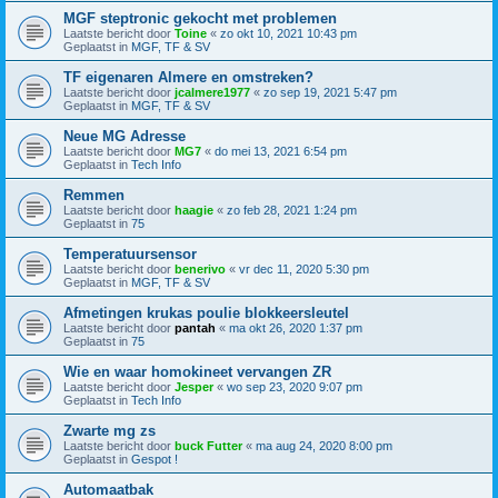
MGF steptronic gekocht met problemen
Laatste bericht door
Toine
«
zo okt 10, 2021 10:43 pm
Geplaatst in
MGF, TF & SV
TF eigenaren Almere en omstreken?
Laatste bericht door
jcalmere1977
«
zo sep 19, 2021 5:47 pm
Geplaatst in
MGF, TF & SV
Neue MG Adresse
Laatste bericht door
MG7
«
do mei 13, 2021 6:54 pm
Geplaatst in
Tech Info
Remmen
Laatste bericht door
haagie
«
zo feb 28, 2021 1:24 pm
Geplaatst in
75
Temperatuursensor
Laatste bericht door
benerivo
«
vr dec 11, 2020 5:30 pm
Geplaatst in
MGF, TF & SV
Afmetingen krukas poulie blokkeersleutel
Laatste bericht door
pantah
«
ma okt 26, 2020 1:37 pm
Geplaatst in
75
Wie en waar homokineet vervangen ZR
Laatste bericht door
Jesper
«
wo sep 23, 2020 9:07 pm
Geplaatst in
Tech Info
Zwarte mg zs
Laatste bericht door
buck Futter
«
ma aug 24, 2020 8:00 pm
Geplaatst in
Gespot !
Automaatbak