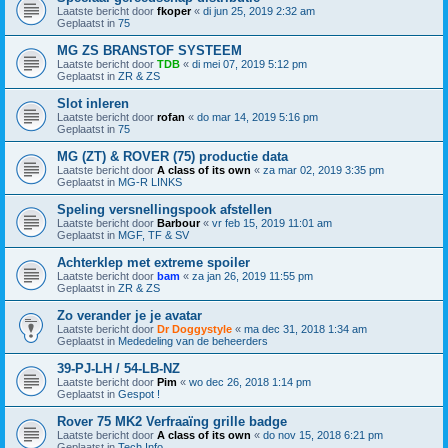
Laatste bericht door
fkoper
«
di jun 25, 2019 2:32 am
Geplaatst in
75
MG ZS BRANSTOF SYSTEEM
Laatste bericht door
TDB
«
di mei 07, 2019 5:12 pm
Geplaatst in
ZR & ZS
Slot inleren
Laatste bericht door
rofan
«
do mar 14, 2019 5:16 pm
Geplaatst in
75
MG (ZT) & ROVER (75) productie data
Laatste bericht door
A class of its own
«
za mar 02, 2019 3:35 pm
Geplaatst in
MG-R LINKS
Speling versnellingspook afstellen
Laatste bericht door
Barbour
«
vr feb 15, 2019 11:01 am
Geplaatst in
MGF, TF & SV
Achterklep met extreme spoiler
Laatste bericht door
bam
«
za jan 26, 2019 11:55 pm
Geplaatst in
ZR & ZS
Zo verander je je avatar
Laatste bericht door
Dr Doggystyle
«
ma dec 31, 2018 1:34 am
Geplaatst in
Mededeling van de beheerders
39-PJ-LH / 54-LB-NZ
Laatste bericht door
Pim
«
wo dec 26, 2018 1:14 pm
Geplaatst in
Gespot !
Rover 75 MK2 Verfraaïng grille badge
Laatste bericht door
A class of its own
«
do nov 15, 2018 6:21 pm
Geplaatst in
Tech Info