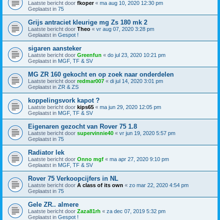
Laatste bericht door
fkoper
«
ma aug 10, 2020 12:30 pm
Geplaatst in
75
Grijs antraciet kleurige mg Zs 180 mk 2
Laatste bericht door
Theo
«
vr aug 07, 2020 3:28 pm
Geplaatst in
Gespot !
sigaren aansteker
Laatste bericht door
Greenfun
«
do jul 23, 2020 10:21 pm
Geplaatst in
MGF, TF & SV
MG ZR 160 gekocht en op zoek naar onderdelen
Laatste bericht door
redmar007
«
di jul 14, 2020 3:01 pm
Geplaatst in
ZR & ZS
koppelingsvork kapot ?
Laatste bericht door
kips65
«
ma jun 29, 2020 12:05 pm
Geplaatst in
MGF, TF & SV
Eigenaren gezocht van Rover 75 1.8
Laatste bericht door
supervinnie40
«
vr jun 19, 2020 5:57 pm
Geplaatst in
75
Radiator lek
Laatste bericht door
Onno mgf
«
ma apr 27, 2020 9:10 pm
Geplaatst in
MGF, TF & SV
Rover 75 Verkoopcijfers in NL
Laatste bericht door
A class of its own
«
zo mar 22, 2020 4:54 pm
Geplaatst in
75
Gele ZR.. almere
Laatste bericht door
Zaza81rh
«
za dec 07, 2019 5:32 pm
Geplaatst in
Gespot !