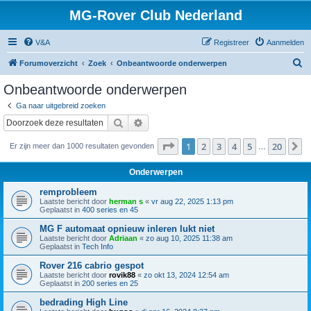
MG-Rover Club Nederland
V&A
Registreer
Aanmelden
Z
Forumoverzicht
Zoek
Onbeantwoorde onderwerpen
o
Onbeantwoorde onderwerpen
e
Ga naar uitgebreid zoeken
k
Zoek
Uitgebreid zoeken
Pagina
1
van
20
1
2
3
4
5
20
V
Er zijn meer dan 1000 resultaten gevonden
…
Onderwerpen
remprobleem
Laatste bericht door
herman s
«
vr aug 22, 2025 1:13 pm
Geplaatst in
400 series en 45
MG F automaat opnieuw inleren lukt niet
Laatste bericht door
Adriaan
«
zo aug 10, 2025 11:38 am
Geplaatst in
Tech Info
Rover 216 cabrio gespot
Laatste bericht door
rovik88
«
zo okt 13, 2024 12:54 am
Geplaatst in
200 series en 25
bedrading High Line