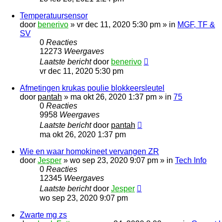
Temperatuursensor
door
benerivo
»
vr dec 11, 2020 5:30 pm
» in
MGF, TF &
SV
0
Reacties
12273
Weergaves
Laatste bericht
door
benerivo
vr dec 11, 2020 5:30 pm
Afmetingen krukas poulie blokkeersleutel
door
pantah
»
ma okt 26, 2020 1:37 pm
» in
75
0
Reacties
9958
Weergaves
Laatste bericht
door
pantah
ma okt 26, 2020 1:37 pm
Wie en waar homokineet vervangen ZR
door
Jesper
»
wo sep 23, 2020 9:07 pm
» in
Tech Info
0
Reacties
12345
Weergaves
Laatste bericht
door
Jesper
wo sep 23, 2020 9:07 pm
Zwarte mg zs