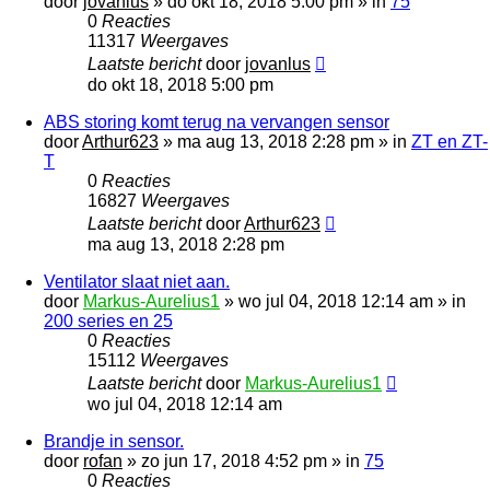
door
jovanlus
»
do okt 18, 2018 5:00 pm
» in
75
0
Reacties
11317
Weergaves
Laatste bericht
door
jovanlus
do okt 18, 2018 5:00 pm
ABS storing komt terug na vervangen sensor
door
Arthur623
»
ma aug 13, 2018 2:28 pm
» in
ZT en ZT-
T
0
Reacties
16827
Weergaves
Laatste bericht
door
Arthur623
ma aug 13, 2018 2:28 pm
Ventilator slaat niet aan.
door
Markus-Aurelius1
»
wo jul 04, 2018 12:14 am
» in
200 series en 25
0
Reacties
15112
Weergaves
Laatste bericht
door
Markus-Aurelius1
wo jul 04, 2018 12:14 am
Brandje in sensor.
door
rofan
»
zo jun 17, 2018 4:52 pm
» in
75
0
Reacties