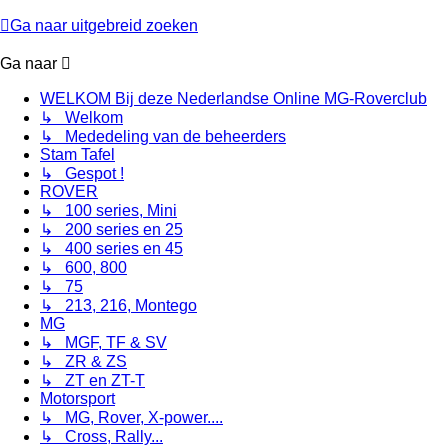
Ga naar uitgebreid zoeken
Ga naar
WELKOM Bij deze Nederlandse Online MG-Roverclub
↳ Welkom
↳ Mededeling van de beheerders
Stam Tafel
↳ Gespot !
ROVER
↳ 100 series, Mini
↳ 200 series en 25
↳ 400 series en 45
↳ 600, 800
↳ 75
↳ 213, 216, Montego
MG
↳ MGF, TF & SV
↳ ZR & ZS
↳ ZT en ZT-T
Motorsport
↳ MG, Rover, X-power....
↳ Cross, Rally...