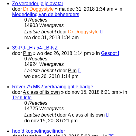
Zo verander je je avatar
door
Dr Doggystyle
»
ma dec 31, 2018 1:34 am
» in
Mededeling van de beheerders
0
Reacties
14903
Weergaves
Laatste bericht
door
Dr Doggystyle
ma dec 31, 2018 1:34 am
39-PJ-LH / 54-LB-NZ
door
Pim
»
wo dec 26, 2018 1:14 pm
» in
Gespot !
0
Reacties
14924
Weergaves
Laatste bericht
door
Pim
wo dec 26, 2018 1:14 pm
Rover 75 MK2 Verfraaïng grille badge
door
A class of its own
»
do nov 15, 2018 6:21 pm
» in
Tech Info
0
Reacties
14725
Weergaves
Laatste bericht
door
A class of its own
do nov 15, 2018 6:21 pm
hoofd koppelingscilinder