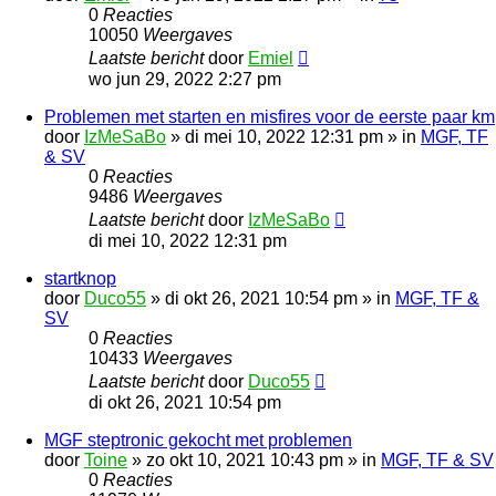
0
Reacties
10050
Weergaves
Laatste bericht
door
Emiel
wo jun 29, 2022 2:27 pm
Problemen met starten en misfires voor de eerste paar km
door
IzMeSaBo
»
di mei 10, 2022 12:31 pm
» in
MGF, TF
& SV
0
Reacties
9486
Weergaves
Laatste bericht
door
IzMeSaBo
di mei 10, 2022 12:31 pm
startknop
door
Duco55
»
di okt 26, 2021 10:54 pm
» in
MGF, TF &
SV
0
Reacties
10433
Weergaves
Laatste bericht
door
Duco55
di okt 26, 2021 10:54 pm
MGF steptronic gekocht met problemen
door
Toine
»
zo okt 10, 2021 10:43 pm
» in
MGF, TF & SV
0
Reacties