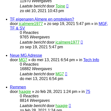
11970
Weergaves
Laatste bericht
door
Toine
zo okt 10, 2021 10:43 pm
TF eigenaren Almere en omstreken?
door
jcalmere1977
»
zo sep 19, 2021 5:47 pm
» in
MGF,
TF & SV
0
Reacties
9765
Weergaves
Laatste bericht
door
jcalmere1977
zo sep 19, 2021 5:47 pm
Neue MG Adresse
door
MG7
»
do mei 13, 2021 6:54 pm
» in
Tech Info
0
Reacties
16882
Weergaves
Laatste bericht
door
MG7
do mei 13, 2021 6:54 pm
Remmen
door
haagie
»
zo feb 28, 2021 1:24 pm
» in
75
0
Reacties
8814
Weergaves
Laatste bericht
door
haagie
zo feb 28, 2021 1:24 pm