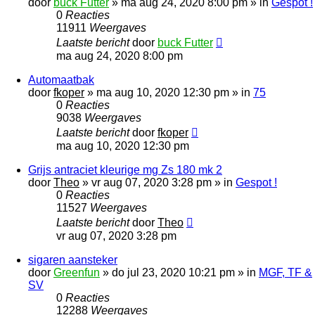
door
buck Futter
»
ma aug 24, 2020 8:00 pm
» in
Gespot !
0
Reacties
11911
Weergaves
Laatste bericht
door
buck Futter
ma aug 24, 2020 8:00 pm
Automaatbak
door
fkoper
»
ma aug 10, 2020 12:30 pm
» in
75
0
Reacties
9038
Weergaves
Laatste bericht
door
fkoper
ma aug 10, 2020 12:30 pm
Grijs antraciet kleurige mg Zs 180 mk 2
door
Theo
»
vr aug 07, 2020 3:28 pm
» in
Gespot !
0
Reacties
11527
Weergaves
Laatste bericht
door
Theo
vr aug 07, 2020 3:28 pm
sigaren aansteker
door
Greenfun
»
do jul 23, 2020 10:21 pm
» in
MGF, TF &
SV
0
Reacties
12288
Weergaves