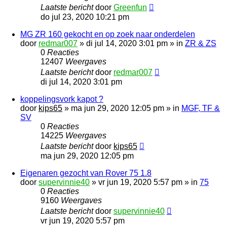
Laatste bericht
door
Greenfun
do jul 23, 2020 10:21 pm
MG ZR 160 gekocht en op zoek naar onderdelen
door
redmar007
»
di jul 14, 2020 3:01 pm
» in
ZR & ZS
0
Reacties
12407
Weergaves
Laatste bericht
door
redmar007
di jul 14, 2020 3:01 pm
koppelingsvork kapot ?
door
kips65
»
ma jun 29, 2020 12:05 pm
» in
MGF, TF &
SV
0
Reacties
14225
Weergaves
Laatste bericht
door
kips65
ma jun 29, 2020 12:05 pm
Eigenaren gezocht van Rover 75 1.8
door
supervinnie40
»
vr jun 19, 2020 5:57 pm
» in
75
0
Reacties
9160
Weergaves
Laatste bericht
door
supervinnie40
vr jun 19, 2020 5:57 pm