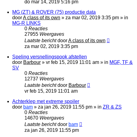
do mar 14, 2019 5:16 pm
MG (ZT) & ROVER (75) productie data
door
A class of its own
»
za mar 02, 2019 3:35 pm
» in
MG-R LINKS
0
Reacties
27955
Weergaves
Laatste bericht
door
A class of its own
za mar 02, 2019 3:35 pm
Speling versnellingspook afstellen
door
Barbour
»
vr feb 15, 2019 11:01 am
» in
MGF, TF &
SV
0
Reacties
12737
Weergaves
Laatste bericht
door
Barbour
vr feb 15, 2019 11:01 am
Achterklep met extreme spoiler
door
bam
»
za jan 26, 2019 11:55 pm
» in
ZR & ZS
0
Reacties
14670
Weergaves
Laatste bericht
door
bam
za jan 26, 2019 11:55 pm