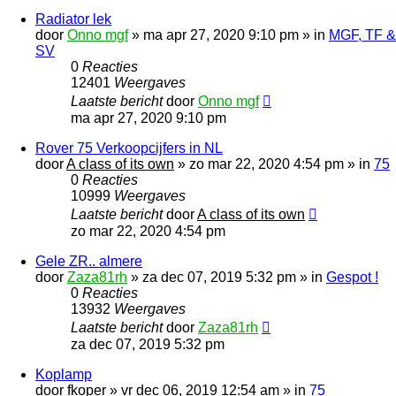
Radiator lek
door
Onno mgf
»
ma apr 27, 2020 9:10 pm
» in
MGF, TF &
SV
0
Reacties
12401
Weergaves
Laatste bericht
door
Onno mgf
ma apr 27, 2020 9:10 pm
Rover 75 Verkoopcijfers in NL
door
A class of its own
»
zo mar 22, 2020 4:54 pm
» in
75
0
Reacties
10999
Weergaves
Laatste bericht
door
A class of its own
zo mar 22, 2020 4:54 pm
Gele ZR.. almere
door
Zaza81rh
»
za dec 07, 2019 5:32 pm
» in
Gespot !
0
Reacties
13932
Weergaves
Laatste bericht
door
Zaza81rh
za dec 07, 2019 5:32 pm
Koplamp
door
fkoper
»
vr dec 06, 2019 12:54 am
» in
75