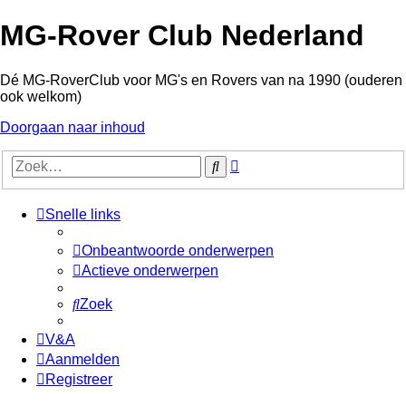
MG-Rover Club Nederland
Dé MG-RoverClub voor MG's en Rovers van na 1990 (ouderen
ook welkom)
Doorgaan naar inhoud
Uitgebreid
Zoek
zoeken
Snelle links
Onbeantwoorde onderwerpen
Actieve onderwerpen
Zoek
V&A
Aanmelden
Registreer