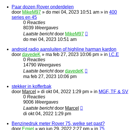
Paar dozen Rover onderdelen
door
MikeM97
»
do mei 04, 2023 10:51 am
» in
400
series en 45
0
Reacties
8039
Weergaves
Laatste bericht
door
MikeM97
do mei 04, 2023 10:51 am
android radio aansluiten of highline harman kardon
door
davedeK
»
ma feb 27, 2023 10:06 pm
» in
I.C.E
0
Reacties
14790
Weergaves
Laatste bericht
door
davedeK
ma feb 27, 2023 10:06 pm
stekker in kofferbak
door
Marcel
»
di okt 04, 2022 1:29 pm
» in
MGF, TF & SV
0
Reacties
9006
Weergaves
Laatste bericht
door
Marcel
di okt 04, 2022 1:29 pm
Benzinedruk meter Rover 75, welke set past?
door
Emiel
»
wo jun 29, 2022 2:27 pm
» in
75