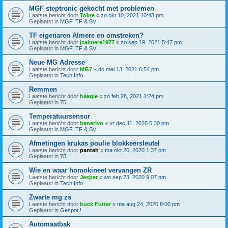
MGF steptronic gekocht met problemen
Laatste bericht door
Toine
«
zo okt 10, 2021 10:43 pm
Geplaatst in
MGF, TF & SV
TF eigenaren Almere en omstreken?
Laatste bericht door
jcalmere1977
«
zo sep 19, 2021 5:47 pm
Geplaatst in
MGF, TF & SV
Neue MG Adresse
Laatste bericht door
MG7
«
do mei 13, 2021 6:54 pm
Geplaatst in
Tech Info
Remmen
Laatste bericht door
haagie
«
zo feb 28, 2021 1:24 pm
Geplaatst in
75
Temperatuursensor
Laatste bericht door
benerivo
«
vr dec 11, 2020 5:30 pm
Geplaatst in
MGF, TF & SV
Afmetingen krukas poulie blokkeersleutel
Laatste bericht door
pantah
«
ma okt 26, 2020 1:37 pm
Geplaatst in
75
Wie en waar homokineet vervangen ZR
Laatste bericht door
Jesper
«
wo sep 23, 2020 9:07 pm
Geplaatst in
Tech Info
Zwarte mg zs
Laatste bericht door
buck Futter
«
ma aug 24, 2020 8:00 pm
Geplaatst in
Gespot !
Automaatbak