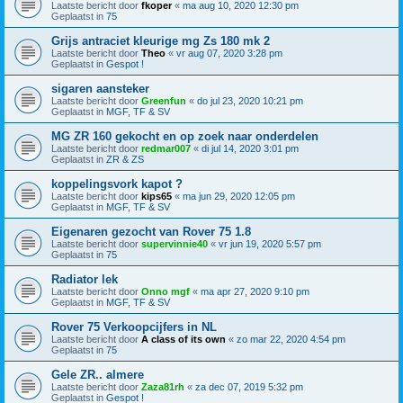
Laatste bericht door
fkoper
«
ma aug 10, 2020 12:30 pm
Geplaatst in
75
Grijs antraciet kleurige mg Zs 180 mk 2
Laatste bericht door
Theo
«
vr aug 07, 2020 3:28 pm
Geplaatst in
Gespot !
sigaren aansteker
Laatste bericht door
Greenfun
«
do jul 23, 2020 10:21 pm
Geplaatst in
MGF, TF & SV
MG ZR 160 gekocht en op zoek naar onderdelen
Laatste bericht door
redmar007
«
di jul 14, 2020 3:01 pm
Geplaatst in
ZR & ZS
koppelingsvork kapot ?
Laatste bericht door
kips65
«
ma jun 29, 2020 12:05 pm
Geplaatst in
MGF, TF & SV
Eigenaren gezocht van Rover 75 1.8
Laatste bericht door
supervinnie40
«
vr jun 19, 2020 5:57 pm
Geplaatst in
75
Radiator lek
Laatste bericht door
Onno mgf
«
ma apr 27, 2020 9:10 pm
Geplaatst in
MGF, TF & SV
Rover 75 Verkoopcijfers in NL
Laatste bericht door
A class of its own
«
zo mar 22, 2020 4:54 pm
Geplaatst in
75
Gele ZR.. almere
Laatste bericht door
Zaza81rh
«
za dec 07, 2019 5:32 pm
Geplaatst in
Gespot !