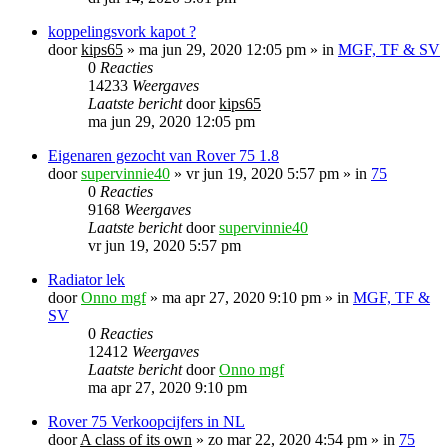
koppelingsvork kapot ?
door
kips65
»
ma jun 29, 2020 12:05 pm
» in
MGF, TF & SV
0
Reacties
14233
Weergaves
Laatste bericht
door
kips65
ma jun 29, 2020 12:05 pm
Eigenaren gezocht van Rover 75 1.8
door
supervinnie40
»
vr jun 19, 2020 5:57 pm
» in
75
0
Reacties
9168
Weergaves
Laatste bericht
door
supervinnie40
vr jun 19, 2020 5:57 pm
Radiator lek
door
Onno mgf
»
ma apr 27, 2020 9:10 pm
» in
MGF, TF &
SV
0
Reacties
12412
Weergaves
Laatste bericht
door
Onno mgf
ma apr 27, 2020 9:10 pm
Rover 75 Verkoopcijfers in NL
door
A class of its own
»
zo mar 22, 2020 4:54 pm
» in
75