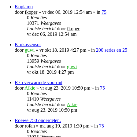
Koplamp
door
fkoper
»
vr dec 06, 2019 12:54 am
» in
75
0
Reacties
10371
Weergaves
Laatste bericht
door
fkoper
vr dec 06, 2019 12:54 am
Krukassensor
door
guwi
»
vr okt 18, 2019 4:27 pm
» in
200 series en 25
0
Reacties
13959
Weergaves
Laatste bericht
door
guwi
vr okt 18, 2019 4:27 pm
R75 verwarmde voorruit
door
Aikie
»
vr aug 23, 2019 10:50 pm
» in
75
0
Reacties
11410
Weergaves
Laatste bericht
door
Aikie
vr aug 23, 2019 10:50 pm
Roewe 750 onderdelen.
door
rofan
»
ma aug 19, 2019 1:30 pm
» in
75
0
Reacties
11025
Weergaves