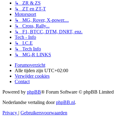
↳ ZR & ZS
↳ ZT en ZT-T
Motorsport
↳ MG, Rover, X-power....
↳ Cross, Rally...
↳ F1, BTCC, DTM, DNRT, enz.
Tech - Info
↳ I.C.E
↳ Tech Info
↳ MG-R LINKS
Forumoverzicht
Alle tijden zijn
UTC+02:00
Verwijder cookies
Contact
Powered by
phpBB
® Forum Software © phpBB Limited
Nederlandse vertaling door
phpBB.nl
.
Privacy
|
Gebruikersvoorwaarden