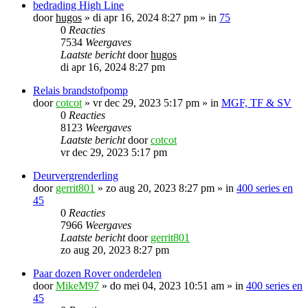
bedrading High Line
door
hugos
»
di apr 16, 2024 8:27 pm
» in
75
0
Reacties
7534
Weergaves
Laatste bericht
door
hugos
di apr 16, 2024 8:27 pm
Relais brandstofpomp
door
cotcot
»
vr dec 29, 2023 5:17 pm
» in
MGF, TF & SV
0
Reacties
8123
Weergaves
Laatste bericht
door
cotcot
vr dec 29, 2023 5:17 pm
Deurvergrenderling
door
gerrit801
»
zo aug 20, 2023 8:27 pm
» in
400 series en
45
0
Reacties
7966
Weergaves
Laatste bericht
door
gerrit801
zo aug 20, 2023 8:27 pm
Paar dozen Rover onderdelen
door
MikeM97
»
do mei 04, 2023 10:51 am
» in
400 series en
45