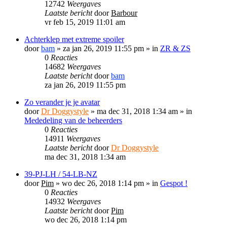
12742
Weergaves
Laatste bericht
door
Barbour
vr feb 15, 2019 11:01 am
Achterklep met extreme spoiler
door
bam
»
za jan 26, 2019 11:55 pm
» in
ZR & ZS
0
Reacties
14682
Weergaves
Laatste bericht
door
bam
za jan 26, 2019 11:55 pm
Zo verander je je avatar
door
Dr Doggystyle
»
ma dec 31, 2018 1:34 am
» in
Mededeling van de beheerders
0
Reacties
14911
Weergaves
Laatste bericht
door
Dr Doggystyle
ma dec 31, 2018 1:34 am
39-PJ-LH / 54-LB-NZ
door
Pim
»
wo dec 26, 2018 1:14 pm
» in
Gespot !
0
Reacties
14932
Weergaves
Laatste bericht
door
Pim
wo dec 26, 2018 1:14 pm