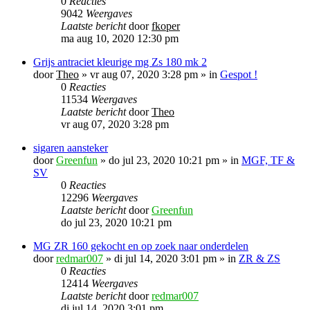
0
Reacties
9042
Weergaves
Laatste bericht
door
fkoper
ma aug 10, 2020 12:30 pm
Grijs antraciet kleurige mg Zs 180 mk 2
door
Theo
»
vr aug 07, 2020 3:28 pm
» in
Gespot !
0
Reacties
11534
Weergaves
Laatste bericht
door
Theo
vr aug 07, 2020 3:28 pm
sigaren aansteker
door
Greenfun
»
do jul 23, 2020 10:21 pm
» in
MGF, TF &
SV
0
Reacties
12296
Weergaves
Laatste bericht
door
Greenfun
do jul 23, 2020 10:21 pm
MG ZR 160 gekocht en op zoek naar onderdelen
door
redmar007
»
di jul 14, 2020 3:01 pm
» in
ZR & ZS
0
Reacties
12414
Weergaves
Laatste bericht
door
redmar007
di jul 14, 2020 3:01 pm