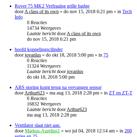
Rover 75 MK2 Verfraaïng grille badge
door
A class of its own
»
do nov 15, 2018 6:21 pm
» in
Tech
Info
0
Reacties
14734
Weergaves
Laatste bericht
door
A class of its own
do nov 15, 2018 6:21 pm
hoofd koppelingscilinder
door
jovanlus
»
do okt 18, 2018 5:00 pm
» in
75
0
Reacties
11324
Weergaves
Laatste bericht
door
jovanlus
do okt 18, 2018 5:00 pm
ABS storing komt terug na vervangen sensor
door
Arthur623
»
ma aug 13, 2018 2:28 pm
» in
ZT en ZT-T
0
Reacties
16832
Weergaves
Laatste bericht
door
Arthur623
ma aug 13, 2018 2:28 pm
Ventilator slaat niet aan.
door
Markus-Aurelius1
»
wo jul 04, 2018 12:14 am
» in
200
series en 25