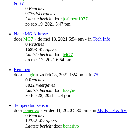
& SV
0
Reacties
9776
Weergaves
Laatste bericht
door
jcalmere1977
zo sep 19, 2021 5:47 pm
Neue MG Adresse
door
MG7
»
do mei 13, 2021 6:54 pm
» in
Tech Info
0
Reacties
16893
Weergaves
Laatste bericht
door
MG7
do mei 13, 2021 6:54 pm
Remmen
door
haagie
»
zo feb 28, 2021 1:24 pm
» in
75
0
Reacties
8822
Weergaves
Laatste bericht
door
haagie
zo feb 28, 2021 1:24 pm
Temperatuursensor
door
benerivo
»
vr dec 11, 2020 5:30 pm
» in
MGF, TF & SV
0
Reacties
12282
Weergaves
Laatste bericht
door
benerivo