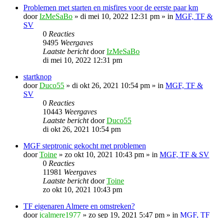
Problemen met starten en misfires voor de eerste paar km
door
IzMeSaBo
»
di mei 10, 2022 12:31 pm
» in
MGF, TF &
SV
0
Reacties
9495
Weergaves
Laatste bericht
door
IzMeSaBo
di mei 10, 2022 12:31 pm
startknop
door
Duco55
»
di okt 26, 2021 10:54 pm
» in
MGF, TF &
SV
0
Reacties
10443
Weergaves
Laatste bericht
door
Duco55
di okt 26, 2021 10:54 pm
MGF steptronic gekocht met problemen
door
Toine
»
zo okt 10, 2021 10:43 pm
» in
MGF, TF & SV
0
Reacties
11981
Weergaves
Laatste bericht
door
Toine
zo okt 10, 2021 10:43 pm
TF eigenaren Almere en omstreken?
door
jcalmere1977
»
zo sep 19, 2021 5:47 pm
» in
MGF, TF