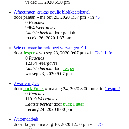
vr dec 11, 2020 5:30 pm
Afmetingen krukas poulie blokkeersleutel
door
pantah
»
ma okt 26, 2020 1:37 pm
» in
75
0
Reacties
9964
Weergaves
Laatste bericht
door
pantah
ma okt 26, 2020 1:37 pm
Wie en waar homokineet vervangen ZR
door
Jesper
»
wo sep 23, 2020 9:07 pm
» in
Tech Info
0
Reacties
12354
Weergaves
Laatste bericht
door
Jesper
wo sep 23, 2020 9:07 pm
Zwarte mg zs
door
buck Futter
»
ma aug 24, 2020 8:00 pm
» in
Gespot !
0
Reacties
11919
Weergaves
Laatste bericht
door
buck Futter
ma aug 24, 2020 8:00 pm
Automaatbak
door
fkoper
»
ma aug 10, 2020 12:30 pm
» in
75