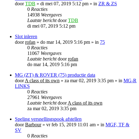
door
TDB
»
di mei 07, 2019 5:12 pm
» in
ZR & ZS
0
Reacties
14938
Weergaves
Laatste bericht
door
TDB
di mei 07, 2019 5:12 pm
Slot inleren
door
rofan
»
do mar 14, 2019 5:16 pm
» in
75
0
Reacties
11067
Weergaves
Laatste bericht
door
rofan
do mar 14, 2019 5:16 pm
MG (ZT) & ROVER (75) productie data
door
A class of its own
»
za mar 02, 2019 3:35 pm
» in
MG-R
LINKS
0
Reacties
27961
Weergaves
Laatste bericht
door
A class of its own
za mar 02, 2019 3:35 pm
Speling versnellingspook afstellen
door
Barbour
»
vr feb 15, 2019 11:01 am
» in
MGF, TF &
SV
0
Reacties