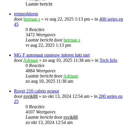
Laatste bericht
remprobleem
door
herman s
»
vr aug 22, 2025 1:13 pm
» in
400 series en
45
0
Reacties
3472
Weergaves
Laatste bericht
door
herman s
vr aug 22, 2025 1:13 pm
MG F automaat opnieuw inleren lukt niet
door
Adriaan
»
zo aug 10, 2025 11:38 am
» in
Tech Info
0
Reacties
4884
Weergaves
Laatste bericht
door
Adriaan
zo aug 10, 2025 11:38 am
Rover 216 cabrio gespot
door
rovik88
»
zo okt 13, 2024 12:54 am
» in
200 series en
25
0
Reacties
4107
Weergaves
Laatste bericht
door
rovik88
zo okt 13, 2024 12:54 am