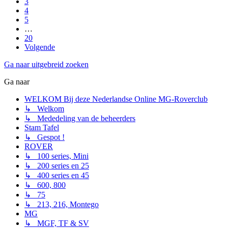
3
4
5
…
20
Volgende
Ga naar uitgebreid zoeken
Ga naar
WELKOM Bij deze Nederlandse Online MG-Roverclub
↳ Welkom
↳ Mededeling van de beheerders
Stam Tafel
↳ Gespot !
ROVER
↳ 100 series, Mini
↳ 200 series en 25
↳ 400 series en 45
↳ 600, 800
↳ 75
↳ 213, 216, Montego
MG
↳ MGF, TF & SV