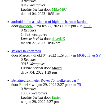
0
Reacties
8047
Weergaves
Laatste bericht
door
MikeM97
do mei 04, 2023 10:51 am
android radio aansluiten of highline harman kardon
door
davedeK
»
ma feb 27, 2023 10:06 pm
» in
I.C.E
0
Reacties
14793
Weergaves
Laatste bericht
door
davedeK
ma feb 27, 2023 10:06 pm
stekker in kofferbak
door
Marcel
»
di okt 04, 2022 1:29 pm
» in
MGF, TF & SV
0
Reacties
9015
Weergaves
Laatste bericht
door
Marcel
di okt 04, 2022 1:29 pm
Benzinedruk meter Rover 75, welke set past?
door
Emiel
»
wo jun 29, 2022 2:27 pm
» in
75
0
Reacties
10057
Weergaves
Laatste bericht
door
Emiel
wo jun 29, 2022 2:27 pm