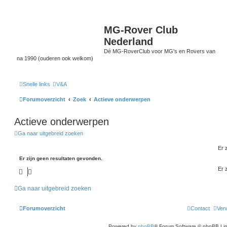
MG-Rover Club
Nederland
Dé MG-RoverClub voor MG's en Rovers van
na 1990 (ouderen ook welkom)
Snelle links
V&A
Forumoverzicht
Zoek
Actieve onderwerpen
Actieve onderwerpen
Ga naar uitgebreid zoeken
Er 
Er zijn geen resultaten gevonden.
Er 
Ga naar uitgebreid zoeken
Forumoverzicht
Contact
Verw
Powered by
phpBB
® Forum Software © phpBB Lim