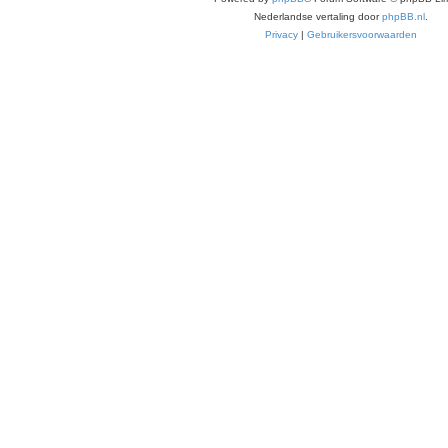
Nederlandse vertaling door
phpBB.nl
.
Privacy
|
Gebruikersvoorwaarden