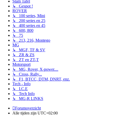
Stam Tafel
↳ Gespot !
ROVER
↳ 100 series, Mini
↳ 200 series en 25
↳ 400 series en 45
↳ 600, 800
↳ 75
↳ 213, 216, Montego
MG
↳ MGF, TF & SV
↳ ZR & ZS
↳ ZT en ZT-T
Motorsport
↳ MG, Rover, X-power....
↳ Cross, Rally...
↳ F1, BTCC, DTM, DNRT, enz.
Tech - Info
↳ I.C.E
↳ Tech Info
↳ MG-R LINKS
Forumoverzicht
Alle tijden zijn
UTC+02:00