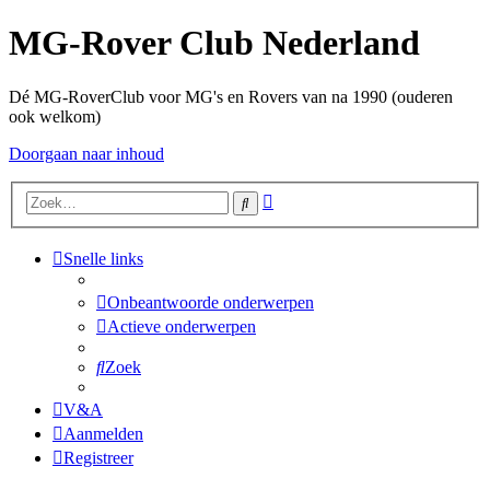
MG-Rover Club Nederland
Dé MG-RoverClub voor MG's en Rovers van na 1990 (ouderen
ook welkom)
Doorgaan naar inhoud
Uitgebreid
Zoek
zoeken
Snelle links
Onbeantwoorde onderwerpen
Actieve onderwerpen
Zoek
V&A
Aanmelden
Registreer