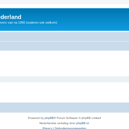
derland
vers van na 1990 (ouderen ook welkom)
Powered by
phpBB
® Forum Software © phpBB Limited
Nederlandse vertaling door
phpBB.nl
.
Privacy
|
Gebruikersvoorwaarden