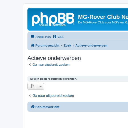
MG-Rover Club Ne
Dé MG-RoverClub voor MG's en Ro
Snelle links
V&A
Forumoverzicht
Zoek
Actieve onderwerpen
Actieve onderwerpen
Ga naar uitgebreid zoeken
Er zijn geen resultaten gevonden.
Ga naar uitgebreid zoeken
Forumoverzicht