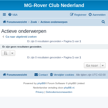
MG-Rover Club Nederland
V&A
Registreer
Aanmelden
Z
Forumoverzicht
Zoek
Actieve onderwerpen
o
Actieve onderwerpen
e
Ga naar uitgebreid zoeken
k
Er zijn 0 resultaten gevonden • Pagina
1
van
1
Er zijn geen resultaten gevonden.
Er zijn 0 resultaten gevonden • Pagina
1
van
1
Ga naar
Forumoverzicht
Contact
Verwijder cookies
Alle tijden zijn
UTC+02:00
Powered by
phpBB
® Forum Software © phpBB Limited
Nederlandse vertaling door
phpBB.nl
.
Privacy
|
Gebruikersvoorwaarden