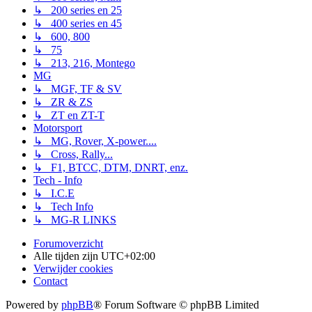
↳ 200 series en 25
↳ 400 series en 45
↳ 600, 800
↳ 75
↳ 213, 216, Montego
MG
↳ MGF, TF & SV
↳ ZR & ZS
↳ ZT en ZT-T
Motorsport
↳ MG, Rover, X-power....
↳ Cross, Rally...
↳ F1, BTCC, DTM, DNRT, enz.
Tech - Info
↳ I.C.E
↳ Tech Info
↳ MG-R LINKS
Forumoverzicht
Alle tijden zijn
UTC+02:00
Verwijder cookies
Contact
Powered by
phpBB
® Forum Software © phpBB Limited