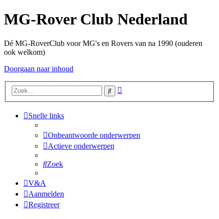
MG-Rover Club Nederland
Dé MG-RoverClub voor MG's en Rovers van na 1990 (ouderen
ook welkom)
Doorgaan naar inhoud
Uitgebreid
Zoek
zoeken
Snelle links
Onbeantwoorde onderwerpen
Actieve onderwerpen
Zoek
V&A
Aanmelden
Registreer