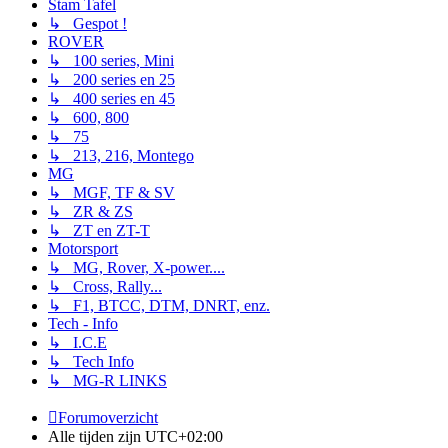
Stam Tafel
↳ Gespot !
ROVER
↳ 100 series, Mini
↳ 200 series en 25
↳ 400 series en 45
↳ 600, 800
↳ 75
↳ 213, 216, Montego
MG
↳ MGF, TF & SV
↳ ZR & ZS
↳ ZT en ZT-T
Motorsport
↳ MG, Rover, X-power....
↳ Cross, Rally...
↳ F1, BTCC, DTM, DNRT, enz.
Tech - Info
↳ I.C.E
↳ Tech Info
↳ MG-R LINKS
Forumoverzicht
Alle tijden zijn
UTC+02:00