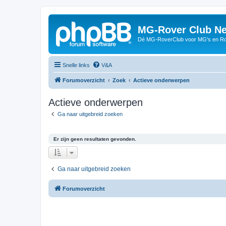
MG-Rover Club Ne
Dé MG-RoverClub voor MG's en Ro
Snelle links
V&A
Forumoverzicht
Zoek
Actieve onderwerpen
Actieve onderwerpen
Ga naar uitgebreid zoeken
Er zijn geen resultaten gevonden.
Ga naar uitgebreid zoeken
Forumoverzicht