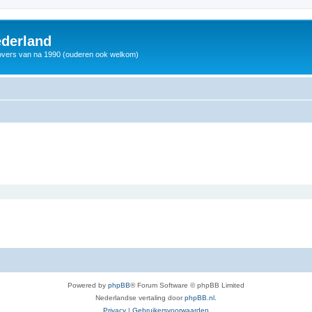
derland
vers van na 1990 (ouderen ook welkom)
Powered by
phpBB
® Forum Software © phpBB Limited
Nederlandse vertaling door
phpBB.nl
.
Privacy
|
Gebruikersvoorwaarden