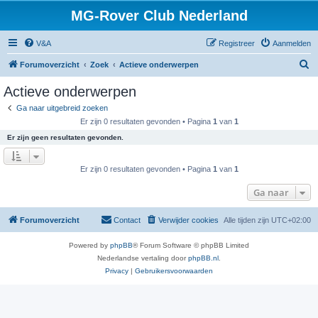
MG-Rover Club Nederland
V&A
Registreer
Aanmelden
Z
Forumoverzicht
Zoek
Actieve onderwerpen
o
Actieve onderwerpen
e
Ga naar uitgebreid zoeken
k
Er zijn 0 resultaten gevonden • Pagina
1
van
1
Er zijn geen resultaten gevonden.
Er zijn 0 resultaten gevonden • Pagina
1
van
1
Ga naar
Forumoverzicht
Contact
Verwijder cookies
Alle tijden zijn
UTC+02:00
Powered by
phpBB
® Forum Software © phpBB Limited
Nederlandse vertaling door
phpBB.nl
.
Privacy
|
Gebruikersvoorwaarden