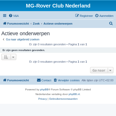
MG-Rover Club Nederland
V&A
Registreer
Aanmelden
Z
Forumoverzicht
Zoek
Actieve onderwerpen
o
Actieve onderwerpen
e
Ga naar uitgebreid zoeken
k
Er zijn 0 resultaten gevonden • Pagina
1
van
1
Er zijn geen resultaten gevonden.
Er zijn 0 resultaten gevonden • Pagina
1
van
1
Ga naar
Forumoverzicht
Contact
Verwijder cookies
Alle tijden zijn
UTC+02:00
Powered by
phpBB
® Forum Software © phpBB Limited
Nederlandse vertaling door
phpBB.nl
.
Privacy
|
Gebruikersvoorwaarden