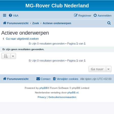
MG-Rover Club Nederland
V&A
Registreer
Aanmelden
Z
Forumoverzicht
Zoek
Actieve onderwerpen
o
Actieve onderwerpen
e
Ga naar uitgebreid zoeken
k
Er zijn 0 resultaten gevonden • Pagina
1
van
1
Er zijn geen resultaten gevonden.
Er zijn 0 resultaten gevonden • Pagina
1
van
1
Ga naar
Forumoverzicht
Contact
Verwijder cookies
Alle tijden zijn
UTC+02:00
Powered by
phpBB
® Forum Software © phpBB Limited
Nederlandse vertaling door
phpBB.nl
.
Privacy
|
Gebruikersvoorwaarden