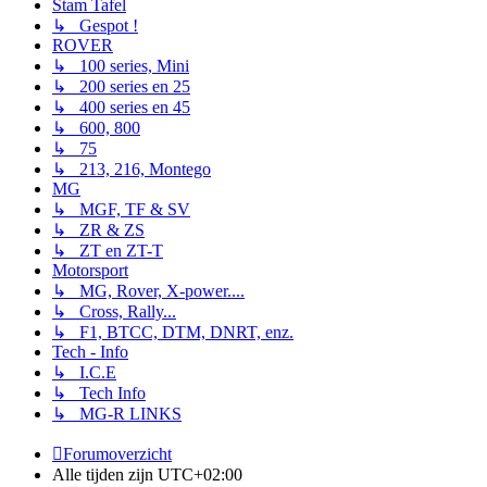
Stam Tafel
↳ Gespot !
ROVER
↳ 100 series, Mini
↳ 200 series en 25
↳ 400 series en 45
↳ 600, 800
↳ 75
↳ 213, 216, Montego
MG
↳ MGF, TF & SV
↳ ZR & ZS
↳ ZT en ZT-T
Motorsport
↳ MG, Rover, X-power....
↳ Cross, Rally...
↳ F1, BTCC, DTM, DNRT, enz.
Tech - Info
↳ I.C.E
↳ Tech Info
↳ MG-R LINKS
Forumoverzicht
Alle tijden zijn
UTC+02:00