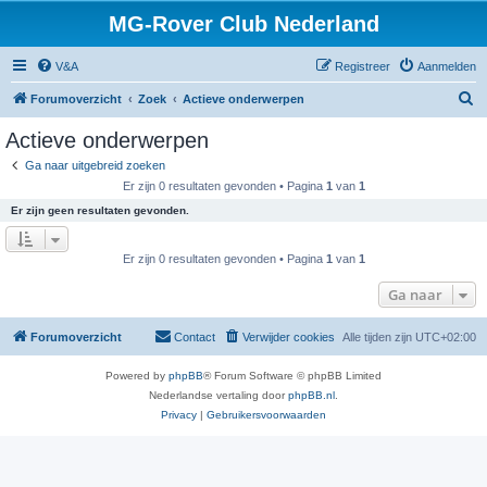
MG-Rover Club Nederland
V&A
Registreer
Aanmelden
Z
Forumoverzicht
Zoek
Actieve onderwerpen
o
Actieve onderwerpen
e
Ga naar uitgebreid zoeken
k
Er zijn 0 resultaten gevonden • Pagina
1
van
1
Er zijn geen resultaten gevonden.
Er zijn 0 resultaten gevonden • Pagina
1
van
1
Ga naar
Forumoverzicht
Contact
Verwijder cookies
Alle tijden zijn
UTC+02:00
Powered by
phpBB
® Forum Software © phpBB Limited
Nederlandse vertaling door
phpBB.nl
.
Privacy
|
Gebruikersvoorwaarden