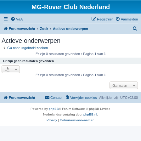
MG-Rover Club Nederland
V&A
Registreer
Aanmelden
Z
Forumoverzicht
Zoek
Actieve onderwerpen
o
Actieve onderwerpen
e
Ga naar uitgebreid zoeken
k
Er zijn 0 resultaten gevonden • Pagina
1
van
1
Er zijn geen resultaten gevonden.
Er zijn 0 resultaten gevonden • Pagina
1
van
1
Ga naar
Forumoverzicht
Contact
Verwijder cookies
Alle tijden zijn
UTC+02:00
Powered by
phpBB
® Forum Software © phpBB Limited
Nederlandse vertaling door
phpBB.nl
.
Privacy
|
Gebruikersvoorwaarden