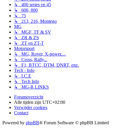
↳ 400 series en 45
↳ 600, 800
↳ 75
↳ 213, 216, Montego
MG
↳ MGF, TF & SV
↳ ZR & ZS
↳ ZT en ZT-T
Motorsport
↳ MG, Rover, X-power....
↳ Cross, Rally...
↳ F1, BTCC, DTM, DNRT, enz.
Tech - Info
↳ I.C.E
↳ Tech Info
↳ MG-R LINKS
Forumoverzicht
Alle tijden zijn
UTC+02:00
Verwijder cookies
Contact
Powered by
phpBB
® Forum Software © phpBB Limited