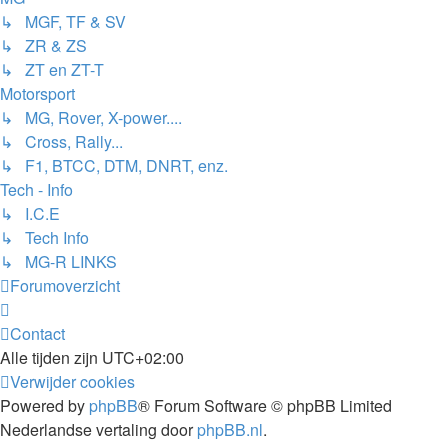
↳ MGF, TF & SV
↳ ZR & ZS
↳ ZT en ZT-T
Motorsport
↳ MG, Rover, X-power....
↳ Cross, Rally...
↳ F1, BTCC, DTM, DNRT, enz.
Tech - Info
↳ I.C.E
↳ Tech Info
↳ MG-R LINKS
Forumoverzicht
Contact
Alle tijden zijn
UTC+02:00
Verwijder cookies
Powered by
phpBB
® Forum Software © phpBB Limited
Nederlandse vertaling door
phpBB.nl
.