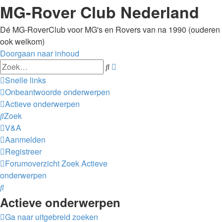
MG-Rover Club Nederland
Dé MG-RoverClub voor MG's en Rovers van na 1990 (ouderen
ook welkom)
Doorgaan naar inhoud
Uitgebreid
Zoek
zoeken
Snelle links
Onbeantwoorde onderwerpen
Actieve onderwerpen
Zoek
V&A
Aanmelden
Registreer
Forumoverzicht
Zoek
Actieve
onderwerpen
Zoek
Actieve onderwerpen
Ga naar uitgebreid zoeken