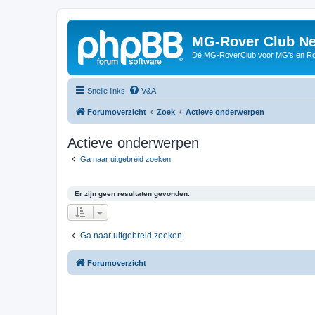
MG-Rover Club Ne
Dé MG-RoverClub voor MG's en Ro
Snelle links
V&A
Forumoverzicht
Zoek
Actieve onderwerpen
Actieve onderwerpen
Ga naar uitgebreid zoeken
Er zijn geen resultaten gevonden.
Ga naar uitgebreid zoeken
Forumoverzicht