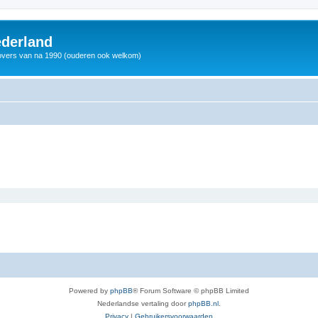
derland
vers van na 1990 (ouderen ook welkom)
Powered by
phpBB
® Forum Software © phpBB Limited
Nederlandse vertaling door
phpBB.nl
.
Privacy
|
Gebruikersvoorwaarden