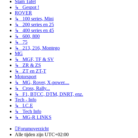
Stam Tafel
↳ Gespot !
ROVER
↳ 100 series, Mini
↳ 200 series en 25
↳ 400 series en 45
↳ 600, 800
↳ 75
↳ 213, 216, Montego
MG
↳ MGF, TF & SV
↳ ZR & ZS
↳ ZT en ZT-T
Motorsport
↳ MG, Rover, X-power....
↳ Cross, Rally...
↳ F1, BTCC, DTM, DNRT, enz.
Tech - Info
↳ I.C.E
↳ Tech Info
↳ MG-R LINKS
Forumoverzicht
Alle tijden zijn
UTC+02:00