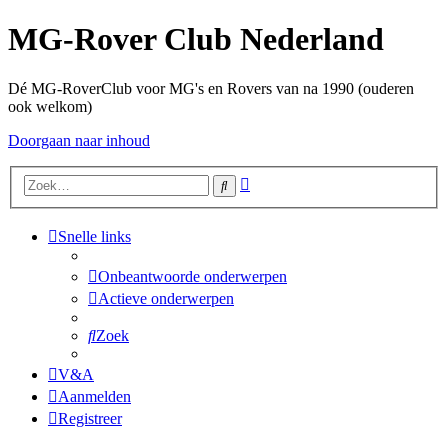
MG-Rover Club Nederland
Dé MG-RoverClub voor MG's en Rovers van na 1990 (ouderen
ook welkom)
Doorgaan naar inhoud
Uitgebreid
Zoek
zoeken
Snelle links
Onbeantwoorde onderwerpen
Actieve onderwerpen
Zoek
V&A
Aanmelden
Registreer