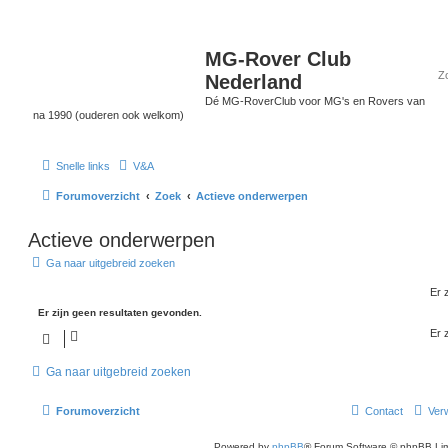
MG-Rover Club
Nederland
Dé MG-RoverClub voor MG's en Rovers van
na 1990 (ouderen ook welkom)
Snelle links
V&A
Forumoverzicht
Zoek
Actieve onderwerpen
Actieve onderwerpen
Ga naar uitgebreid zoeken
Er 
Er zijn geen resultaten gevonden.
Er 
Ga naar uitgebreid zoeken
Forumoverzicht
Contact
Verw
Powered by
phpBB
® Forum Software © phpBB Lim