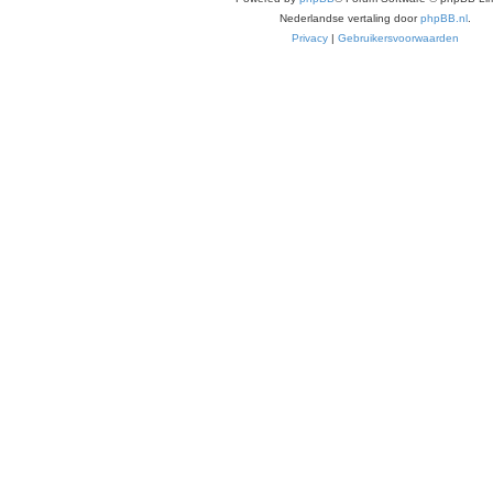
Nederlandse vertaling door
phpBB.nl
.
Privacy
|
Gebruikersvoorwaarden