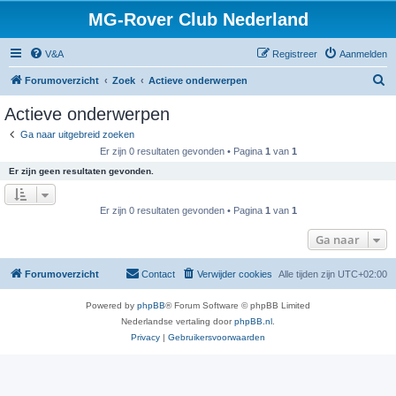
MG-Rover Club Nederland
V&A
Registreer
Aanmelden
Z
Forumoverzicht
Zoek
Actieve onderwerpen
o
Actieve onderwerpen
e
Ga naar uitgebreid zoeken
k
Er zijn 0 resultaten gevonden • Pagina
1
van
1
Er zijn geen resultaten gevonden.
Er zijn 0 resultaten gevonden • Pagina
1
van
1
Ga naar
Forumoverzicht
Contact
Verwijder cookies
Alle tijden zijn
UTC+02:00
Powered by
phpBB
® Forum Software © phpBB Limited
Nederlandse vertaling door
phpBB.nl
.
Privacy
|
Gebruikersvoorwaarden