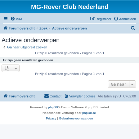
MG-Rover Club Nederland
V&A
Registreer
Aanmelden
Z
Forumoverzicht
Zoek
Actieve onderwerpen
o
Actieve onderwerpen
e
Ga naar uitgebreid zoeken
k
Er zijn 0 resultaten gevonden • Pagina
1
van
1
Er zijn geen resultaten gevonden.
Er zijn 0 resultaten gevonden • Pagina
1
van
1
Ga naar
Forumoverzicht
Contact
Verwijder cookies
Alle tijden zijn
UTC+02:00
Powered by
phpBB
® Forum Software © phpBB Limited
Nederlandse vertaling door
phpBB.nl
.
Privacy
|
Gebruikersvoorwaarden