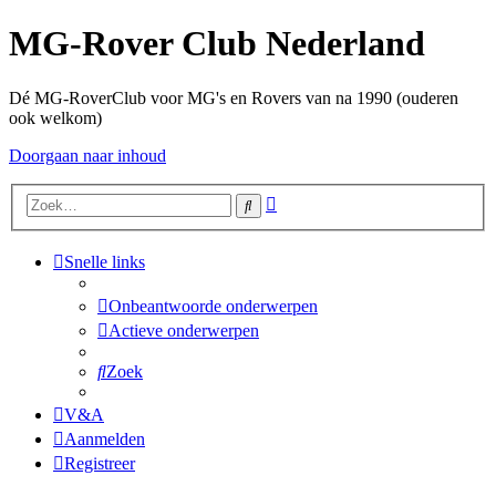
MG-Rover Club Nederland
Dé MG-RoverClub voor MG's en Rovers van na 1990 (ouderen
ook welkom)
Doorgaan naar inhoud
Uitgebreid
Zoek
zoeken
Snelle links
Onbeantwoorde onderwerpen
Actieve onderwerpen
Zoek
V&A
Aanmelden
Registreer