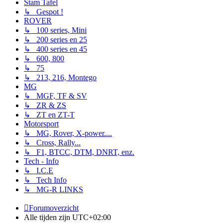
Stam Tafel
↳ Gespot !
ROVER
↳ 100 series, Mini
↳ 200 series en 25
↳ 400 series en 45
↳ 600, 800
↳ 75
↳ 213, 216, Montego
MG
↳ MGF, TF & SV
↳ ZR & ZS
↳ ZT en ZT-T
Motorsport
↳ MG, Rover, X-power....
↳ Cross, Rally...
↳ F1, BTCC, DTM, DNRT, enz.
Tech - Info
↳ I.C.E
↳ Tech Info
↳ MG-R LINKS
Forumoverzicht
Alle tijden zijn
UTC+02:00